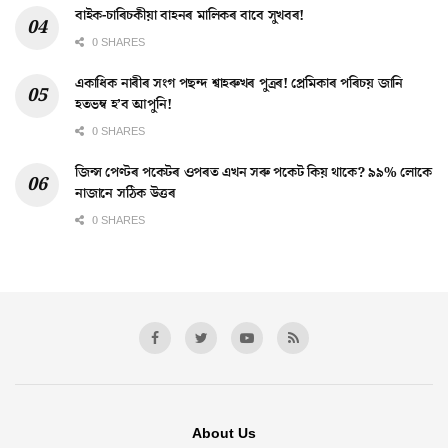
বাইক-চাৰিচকীয়া বাহনৰ মালিকৰ বাবে সুখবৰ!
0 SHARES
একাধিক নাৰীৰ সংগ পছন্দ শ্বাহৰুখৰ পুত্ৰৰ! প্ৰেমিকাৰ পৰিচয় জানি
হতভম্ব হ’ব আপুনি!
0 SHARES
জিন্স পেণ্টৰ পকেটৰ ওপৰত এখন সৰু পকেট কিয় থাকে? ৯৯% লোকে
নাজানে সঠিক উত্তৰ
0 SHARES
About Us