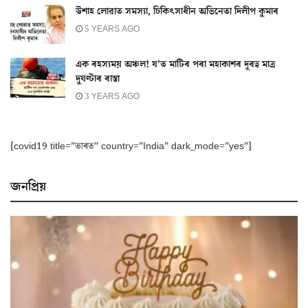
উশাহ লোৱাত সমস্যা, চিকিৎসাধীন অভিনেতা দিলীপ কুমাৰ
5 YEARS AGO
এক ৰহস্যময় অঞ্চল! য’ত মাটিৰ পৰা মহাকাশৰ দূৰত্ব মাত্ৰ
দুঘণ্টাৰ ৰাস্তা
3 YEARS AGO
[covid19 title=”ভাৰত” country=”India” dark_mode=”yes”]
জনপ্ৰিয়