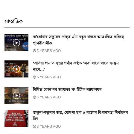
সাম্প্ৰতিক
ক’ৰোনাৰ সন্ত্ৰাসৰ পাছত এটা নতুন খবৰে আতংকিত কৰিছে
পৃথিৱীবাসীক
5 YEARS AGO
‘এতিয়া গান’ত সৃজা শৰ্মাৰ কণ্ঠত ‘সৰা পাতে পাতে ফাগুন
নামে…’
6 YEARS AGO
নিষিদ্ধ কোৰাণৰ আয়াত! খং উঠিল ন্যায়ালয়ৰ
5 YEARS AGO
জল্পনা-কল্পনাৰ অন্ত, ঘোষণা হ’ব ৫ ৰাজ্যৰ বিধানসভা নিৰ্বাচনৰ
দিন…
5 YEARS AGO