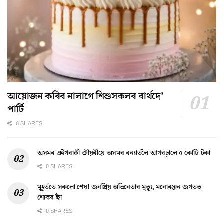
আয়োজন কৰিব নালাগে শিশুসকলৰ বাৰ্থদে’
পাৰ্টি
0 SHARES
অসমৰ এইগৰাকী জীয়ৰীয়ে অসমৰ বন্যাৰ্তলৈ আগবঢ়ালে ৫ কোটি টকা
0 SHARES
মুহূৰ্ততে সকলো শেষ! জনপ্ৰিয় অভিনেতাৰ মৃত্যু, মনোৰঞ্জন জগতত
শোকৰ ছাঁ
0 SHARES