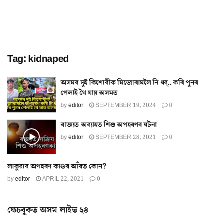
Tag:
kidnaped
অসমৰ দুই কিশোৰীক মিজোৰামলৈ নি ধৰ্.. কৰি পুনৰ
পেলাই থৈ যায় অসমত
by
editor
SEPTEMBER 19, 2024
0
ৰাজ্যত অব্যাহত শিশু অপহৰণৰ ঘটনা
by
editor
SEPTEMBER 28, 2021
0
লাকুৱাৰ অপহৰণ কাণ্ডৰ আঁৰত কোন?
by
editor
APRIL 22, 2021
0
ফেচবুকত অসম লাইভ ২৪