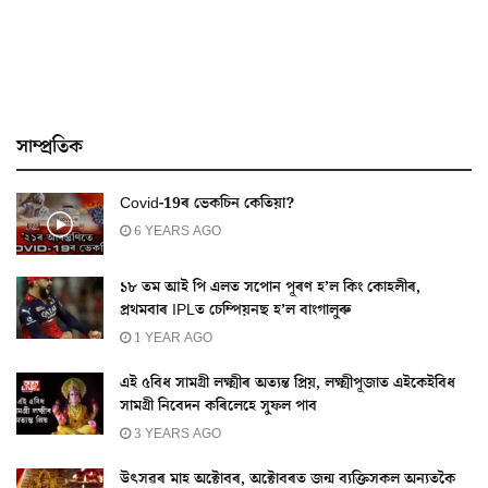
সাম্প্ৰতিক
Covid-19ৰ ভেকচিন কেতিয়া?
6 YEARS AGO
১৮ তম আই পি এলত সপোন পূৰণ হ’ল কিং কোহলীৰ,
প্ৰথমবাৰ IPLত চেম্পিয়নছ হ’ল বাংগালুৰু
1 YEAR AGO
এই ৫বিধ সামগ্ৰী লক্ষ্মীৰ অত্যন্ত প্ৰিয়, লক্ষ্মীপূজাত এইকেইবিধ
সামগ্ৰী নিবেদন কৰিলেহে সুফল পাব
3 YEARS AGO
উৎসৱৰ মাহ অক্টোবৰ, অক্টোবৰত জন্ম ব্যক্তিসকল অন্যতকৈ