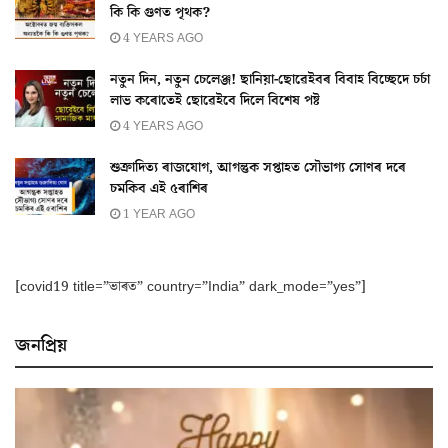
কি কি গুণত পৃথক?
4 YEARS AGO
নতুন দিন, নতুন চেলেঞ্জ! ছানিয়া-ছোৱেইবৰ বিবাহ বিচ্ছেদে চৰ্চা
লাভ কৰোতেই ছোৱেইবে দিলে বিশেষ পষ্ট
4 YEARS AGO
শুক্ৰাদিত্য ৰাজযোগ, আগন্তুক সপ্তাহত সৌভাগ্য সোণৰ দৰে
চমকিব এই ৫ৰাশিৰ
1 YEAR AGO
[covid19 title=”ভাৰত” country=”India” dark_mode=”yes”]
জনপ্ৰিয়