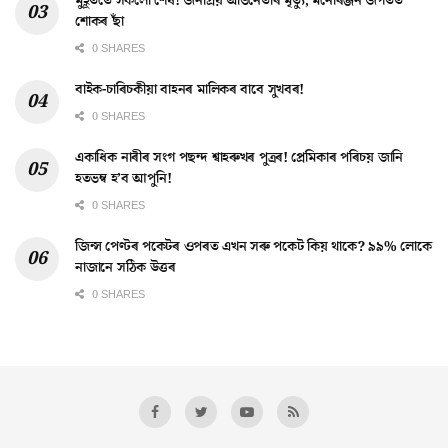
মুহূৰ্ততে সকলো শেষ! জনপ্ৰিয় অভিনেতাৰ মৃত্যু, মনোৰঞ্জন জগতত
শোকৰ ছাঁ
0 SHARES
বাইক-চাৰিচকীয়া বাহনৰ মালিকৰ বাবে সুখবৰ!
0 SHARES
একাধিক নাৰীৰ সংগ পছন্দ শ্বাহৰুখৰ পুত্ৰৰ! প্ৰেমিকাৰ পৰিচয় জানি
হতভম্ব হ’ব আপুনি!
0 SHARES
জিন্স পেণ্টৰ পকেটৰ ওপৰত এখন সৰু পকেট কিয় থাকে? ৯৯% লোকে
নাজানে সঠিক উত্তৰ
0 SHARES