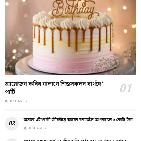
আয়োজন কৰিব নালাগে শিশুসকলৰ বাৰ্থদে’
পাৰ্টি
0 SHARES
অসমৰ এইগৰাকী জীয়ৰীয়ে অসমৰ বন্যাৰ্তলৈ আগবঢ়ালে ৫ কোটি টকা
0 SHARES