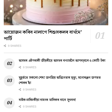
আয়োজন কৰিব নালাগে শিশুসকলৰ বাৰ্থদে’
পাৰ্টি
0 SHARES
অসমৰ এইগৰাকী জীয়ৰীয়ে অসমৰ বন্যাৰ্তলৈ আগবঢ়ালে ৫ কোটি টকা
0 SHARES
মুহূৰ্ততে সকলো শেষ! জনপ্ৰিয় অভিনেতাৰ মৃত্যু, মনোৰঞ্জন জগতত
শোকৰ ছাঁ
0 SHARES
বাইক-চাৰিচকীয়া বাহনৰ মালিকৰ বাবে সুখবৰ!
0 SHARES