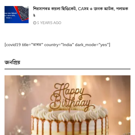
শিৱসাগৰত কয়লা ছিণ্ডিকেট, CAসহ ৩ জনক আটক, পলাতক
২
5 YEARS AGO
[covid19 title=”ভাৰত” country=”India” dark_mode=”yes”]
জনপ্ৰিয়