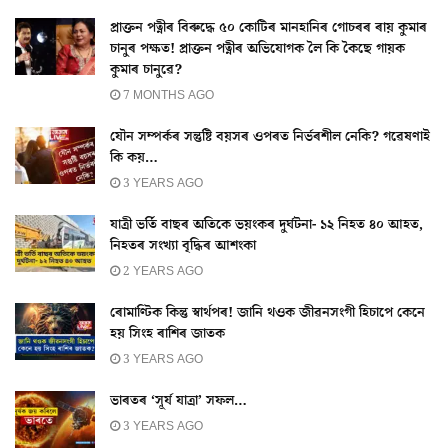
প্ৰাক্তন পত্নীৰ বিৰুদ্ধে ৫০ কোটিৰ মানহানিৰ গোচৰৰ ৰায় কুমাৰ
চানুৰ পক্ষত! প্ৰাক্তন পত্নীৰ অভিযোগক লৈ কি কৈছে গায়ক
কুমাৰ চানুৱে?
7 MONTHS AGO
যৌন সম্পৰ্কৰ সন্তুষ্টি বয়সৰ ওপৰত নিৰ্ভৰশীল নেকি? গৱেষণাই
কি কয়…
3 YEARS AGO
যাত্ৰী ভৰ্তি বাছৰ অতিকে ভয়ংকৰ দুৰ্ঘটনা- ১২ নিহত ৪০ আহত,
নিহতৰ সংখ্যা বৃদ্ধিৰ আশংকা
2 YEARS AGO
ৰোমাণ্টিক কিন্তু স্বাৰ্থপৰ! জানি থওক জীৱনসংগী হিচাপে কেনে
হয় সিংহ ৰাশিৰ জাতক
3 YEARS AGO
ভাৰতৰ ‘সূৰ্য যাত্ৰা’ সফল…
3 YEARS AGO