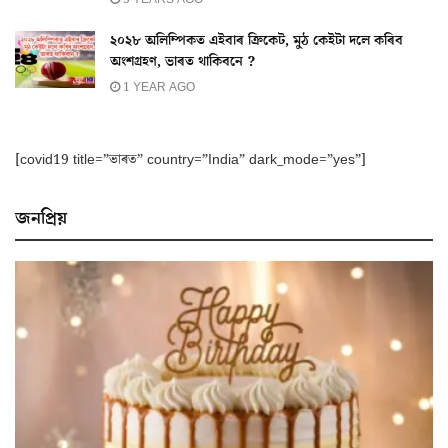
২০২৮ অলিম্পিকত এইবাৰ ক্ৰিকেট, মুঠ কেইটা দলে কৰিব
অংশগ্ৰহণ, ভাৰত থাকিবনে ?
1 YEAR AGO
[covid19 title=”ভাৰত” country=”India” dark_mode=”yes”]
জনপ্ৰিয়