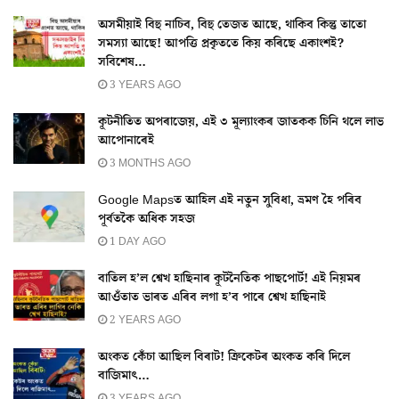
অসমীয়াই বিহু নাচিব, বিহু তেজত আছে, থাকিব কিন্তু তাতো
সমস্যা আছে! আপত্তি প্ৰকৃততে কিয় কৰিছে একাংশই?
সবিশেষ…
3 YEARS AGO
কূটনীতিত অপৰাজেয়, এই ৩ মূল্যাংকৰ জাতকক চিনি থলে লাভ
আপোনাৰেই
3 MONTHS AGO
Google Mapsত আহিল এই নতুন সুবিধা, ভ্ৰমণ হৈ পৰিব
পূৰ্বতকৈ অধিক সহজ
1 DAY AGO
বাতিল হ’ল শ্বেখ হাছিনাৰ কূটনৈতিক পাছপোৰ্ট! এই নিয়মৰ
আওঁতাত ভাৰত এৰিব লগা হ’ব পাৰে শ্বেখ হাছিনাই
2 YEARS AGO
অংকত কেঁচা আছিল বিৰাট! ক্ৰিকেটৰ অংকত কৰি দিলে
বাজিমাৎ…
3 YEARS AGO