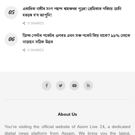
একাধিক নাৰীৰ সংগ পছন্দ শ্বাহৰুখৰ পুত্ৰৰ! প্ৰেমিকাৰ পৰিচয় জানি
হতভম্ব হ’ব আপুনি!
0 SHARES
জিন্স পেণ্টৰ পকেটৰ ওপৰত এখন সৰু পকেট কিয় থাকে? ৯৯% লোকে
নাজানে সঠিক উত্তৰ
0 SHARES
About Us
You’re visiting the official website of Asom Live 24, a dedicated
digital news platform from Assam. We bring you the latest,