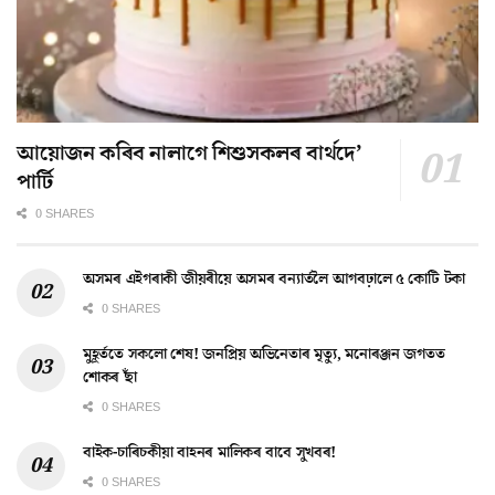
আয়োজন কৰিব নালাগে শিশুসকলৰ বাৰ্থদে’
পাৰ্টি
0 SHARES
অসমৰ এইগৰাকী জীয়ৰীয়ে অসমৰ বন্যাৰ্তলৈ আগবঢ়ালে ৫ কোটি টকা
0 SHARES
মুহূৰ্ততে সকলো শেষ! জনপ্ৰিয় অভিনেতাৰ মৃত্যু, মনোৰঞ্জন জগতত
শোকৰ ছাঁ
0 SHARES
বাইক-চাৰিচকীয়া বাহনৰ মালিকৰ বাবে সুখবৰ!
0 SHARES