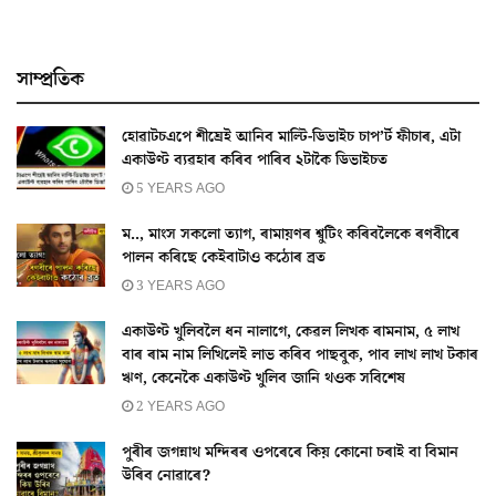
সাম্প্ৰতিক
হোৱাটচএপে শীঘ্ৰেই আনিব মাল্টি-ডিভাইচ চাপ’ৰ্ট ফীচাৰ, এটা
একাউণ্ট ব্যৱহাৰ কৰিব পাৰিব ২টাকৈ ডিভাইচত
5 YEARS AGO
ম.., মাংস সকলো ত্যাগ, ৰামায়ণৰ শ্বুটিং কৰিবলৈকে ৰণবীৰে
পালন কৰিছে কেইবাটাও কঠোৰ ব্ৰত
3 YEARS AGO
একাউণ্ট খুলিবলৈ ধন নালাগে, কেৱল লিখক ৰামনাম, ৫ লাখ
বাৰ ৰাম নাম লিখিলেই লাভ কৰিব পাছবুক, পাব লাখ লাখ টকাৰ
ঋণ, কেনেকৈ একাউণ্ট খুলিব জানি থওক সবিশেষ
2 YEARS AGO
পুৰীৰ জগন্নাথ মন্দিৰৰ ওপৰেৰে কিয় কোনো চৰাই বা বিমান
উৰিব নোৱাৰে?