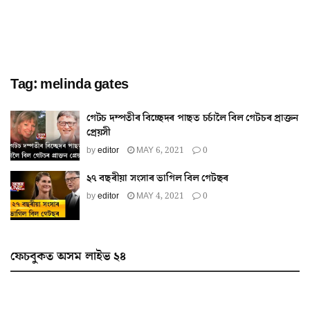
Tag:
melinda gates
গেটচ দম্পতীৰ বিচ্ছেদৰ পাছত চৰ্চালৈ বিল গেটচৰ প্ৰাক্তন
প্ৰেয়সী
by
editor
MAY 6, 2021
0
২৭ বছৰীয়া সংসাৰ ভাগিল বিল গেটছৰ
by
editor
MAY 4, 2021
0
ফেচবুকত অসম লাইভ ২৪