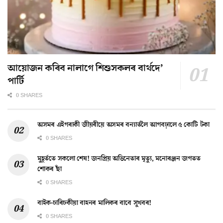
আয়োজন কৰিব নালাগে শিশুসকলৰ বাৰ্থদে’
পাৰ্টি
0 SHARES
অসমৰ এইগৰাকী জীয়ৰীয়ে অসমৰ বন্যাৰ্তলৈ আগবঢ়ালে ৫ কোটি টকা
0 SHARES
মুহূৰ্ততে সকলো শেষ! জনপ্ৰিয় অভিনেতাৰ মৃত্যু, মনোৰঞ্জন জগতত
শোকৰ ছাঁ
0 SHARES
বাইক-চাৰিচকীয়া বাহনৰ মালিকৰ বাবে সুখবৰ!
0 SHARES