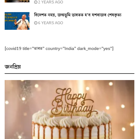
2 YEARS AGO
বিদেশত নহয়, জন্মভূমি ভাৰতত হ’ব যশৰাজৰ শেষকৃত্য
6 YEARS AGO
[covid19 title=”ভাৰত” country=”India” dark_mode=”yes”]
জনপ্ৰিয়