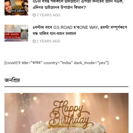
৫৮টা বসন্ত গৰকিলে ভাইজানে! ওপজা দিনতেই জানি থওক,
এদিনত ভাইজানৰ উপাৰ্জন কিমান?
3 YEARS AGO
২ঘণ্টাৰ বাবে GS ROAD হ’বONE WAY, ৪ঘণ্টা সম্পূৰ্ণৰূপে
বন্ধ থাকিব যান-বাহন চলাচল
2 YEARS AGO
[covid19 title=”ভাৰত” country=”India” dark_mode=”yes”]
জনপ্ৰিয়