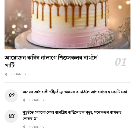
আয়োজন কৰিব নালাগে শিশুসকলৰ বাৰ্থদে’
পাৰ্টি
0 SHARES
অসমৰ এইগৰাকী জীয়ৰীয়ে অসমৰ বন্যাৰ্তলৈ আগবঢ়ালে ৫ কোটি টকা
0 SHARES
মুহূৰ্ততে সকলো শেষ! জনপ্ৰিয় অভিনেতাৰ মৃত্যু, মনোৰঞ্জন জগতত
শোকৰ ছাঁ
0 SHARES