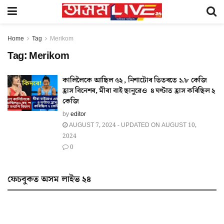
Home
Tag
Merikom
Tag:
Merikom
কালিলৈকে আছিল ৫২ , নিশাটোৰ ভিতৰতে ১.৮ কেজি
হ্ৰাস বিনেশৰ, মীৰা বাই ছানুৱেও ৪ ঘণ্টাত হ্ৰাস কৰিছিল ২
কেজি
by
editor
AUGUST 7, 2024 - UPDATED ON AUGUST 10,
2024
0
ফেচবুকত অসম লাইভ ২৪