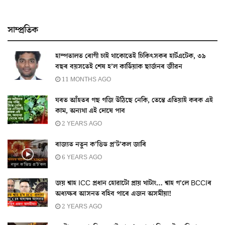
সাম্প্ৰতিক
হাস্পতালত ৰোগী চাই থাকোতেই চিকিৎসকৰ হাৰ্টএটেক, ৩৯
বছৰ বয়সতেই শেষ হ’ল কাৰ্ডিয়াক ছাৰ্জনৰ জীৱন
11 MONTHS AGO
ঘৰত আঁহতৰ গছ গজি উঠিছে নেকি, তেন্তে এতিয়াই কৰক এই
কাম, অন্যথা এই দোষে পাব
2 YEARS AGO
ৰাজ্যত নতুন ক’ভিড প্ৰ’ট’কল জাৰি
6 YEARS AGO
জয় শ্বাহ ICC প্রধান হোৱাটো প্ৰায় খাটাং… শ্বাহ গ’লে BCCIৰ
অধ্যক্ষৰ আসনত বহিব পাৰে এজন অসমীয়া!
2 YEARS AGO