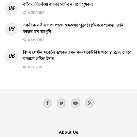
বাইক-চাৰিচকীয়া বাহনৰ মালিকৰ বাবে সুখবৰ!
0 SHARES
একাধিক নাৰীৰ সংগ পছন্দ শ্বাহৰুখৰ পুত্ৰৰ! প্ৰেমিকাৰ পৰিচয় জানি
হতভম্ব হ’ব আপুনি!
0 SHARES
জিন্স পেণ্টৰ পকেটৰ ওপৰত এখন সৰু পকেট কিয় থাকে? ৯৯% লোকে
নাজানে সঠিক উত্তৰ
0 SHARES
About Us