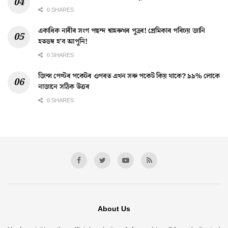
0 SHARES
একাধিক নাৰীৰ সংগ পছন্দ শ্বাহৰুখৰ পুত্ৰৰ! প্ৰেমিকাৰ পৰিচয় জানি
হতভম্ব হ’ব আপুনি!
0 SHARES
জিন্স পেণ্টৰ পকেটৰ ওপৰত এখন সৰু পকেট কিয় থাকে? ৯৯% লোকে
নাজানে সঠিক উত্তৰ
0 SHARES
About Us