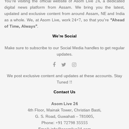
You’re visiting the official website of Asom Live 24, a dedicated
digital news platform from Assam. We bring you the latest,
updated and exclusive content from around Assam, NE and India
as a whole. We, at Asom Live, work 24×7, so that you’re
“Ahead
of Time, Always”
.
We’re Social
Make sure to subscribe to our Social Media handles to get regular
updates.
We post exclusive content and updates at these accounts. Stay
Tuned !!
Contact Us
Asom Live 24
4th Floor, Mainak Tower, Christian Basti,
G. S. Road, Guwahati – 781005,
Phone: +91 72798 35555