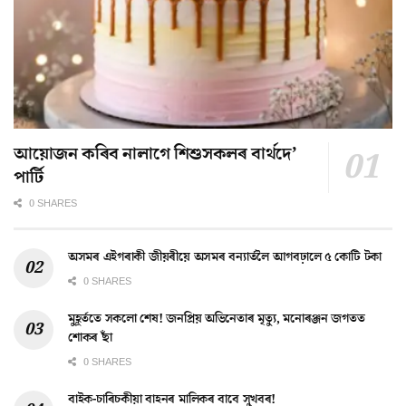
আয়োজন কৰিব নালাগে শিশুসকলৰ বাৰ্থদে’
পাৰ্টি
0 SHARES
অসমৰ এইগৰাকী জীয়ৰীয়ে অসমৰ বন্যাৰ্তলৈ আগবঢ়ালে ৫ কোটি টকা
0 SHARES
মুহূৰ্ততে সকলো শেষ! জনপ্ৰিয় অভিনেতাৰ মৃত্যু, মনোৰঞ্জন জগতত
শোকৰ ছাঁ
0 SHARES
বাইক-চাৰিচকীয়া বাহনৰ মালিকৰ বাবে সুখবৰ!