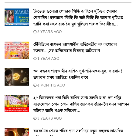
ক্লিভেজ ওলোৱা পোছাক পিন্ধি আহিলে শ্বুটিঙত সোমাব
নোৱাৰিব! ছলমানে ‘কিছি কি ভাই কিছি কি জান’ৰ শ্বুটিঙত
জাৰি কৰা ফতোৱাক লৈ মুখ খুলিলে পালক তিৱাৰীয়ে…
3 YEARS AGO
টেলিভিচন জগতৰ আগশাৰীৰ অভিনেত্ৰীক ৰং লগোৱাৰ
চলেৰে…,সহ অভিনেতাৰ বিৰুদ্ধে অভিযোগ
1 YEAR AGO
৩০ বছৰৰ পাছত মীন ৰাশিত সূৰ্য-শনি-মঙ্গল-বুধ, সাৱধান!
ভয়ংকৰ সময় আহিছে ৪ৰাশিৰ বাবে
4 MONTHS AGO
২৫ ডিচেম্বৰৰ পৰা তিনি ৰাশিৰ ভাগ্য সলনি হ’ব! ধন শক্তি
ৰাজযোগত কোন কোন ৰাশিৰ জাতকৰ জীৱনলৈ ধনৰ আগমন
ঘটিব? জানি থওক সবিশেষ…
3 YEARS AGO
বছৰটোৰ শেষত শনিৰ স্থান সলনিয়ে নতুন বছৰত লাভান্বিত