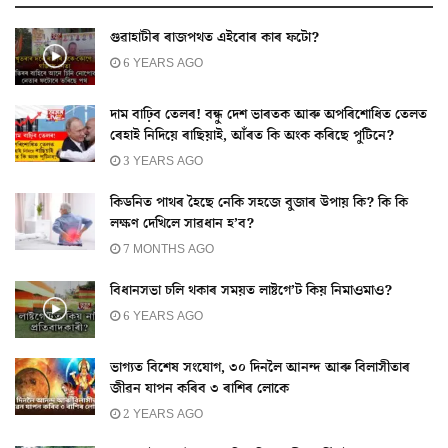
গুৱাহাটীৰ ৰাজপথত এইবোৰ কাৰ ফটো?
6 YEARS AGO
দাম বাঢ়িব তেলৰ! বন্ধু দেশ ভাৰতক আৰু অপৰিশোধিত তেলত
ৰেহাই নিদিয়ে ৰাছিয়াই, আঁৰত কি অংক কৰিছে পুটিনে?
3 YEARS AGO
কিডনিত পাথৰ হৈছে নেকি সহজে বুজাৰ উপায় কি? কি কি
লক্ষণ দেখিলে সাৱধান হ’ব?
7 MONTHS AGO
বিধানসভা চলি থকাৰ সময়ত লাষ্টগে’ট কিয় নিমাওমাও?
6 YEARS AGO
ভাগ্যত বিশেষ সংযোগ, ৩০ দিনলৈ আনন্দ আৰু বিলাসীতাৰ
জীৱন যাপন কৰিব ৩ ৰাশিৰ লোকে
2 YEARS AGO