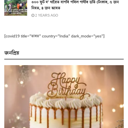
৩০০ ফুট দ’ খাৱৈত বাগৰি পৰিল গাখীৰ ভৰ্তি টেংকাৰ, ৫ জন
নিহত, ৪ জন আহত
2 YEARS AGO
[covid19 title=”ভাৰত” country=”India” dark_mode=”yes”]
জনপ্ৰিয়