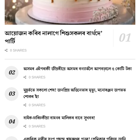
আয়োজন কৰিব নালাগে শিশুসকলৰ বাৰ্থদে’
পাৰ্টি
0 SHARES
অসমৰ এইগৰাকী জীয়ৰীয়ে অসমৰ বন্যাৰ্তলৈ আগবঢ়ালে ৫ কোটি টকা
0 SHARES
মুহূৰ্ততে সকলো শেষ! জনপ্ৰিয় অভিনেতাৰ মৃত্যু, মনোৰঞ্জন জগতত
শোকৰ ছাঁ
0 SHARES
বাইক-চাৰিচকীয়া বাহনৰ মালিকৰ বাবে সুখবৰ!
0 SHARES
একাধিক নাৰীৰ সংগ পছন্দ শ্বাহৰুখৰ পুত্ৰৰ! প্ৰেমিকাৰ পৰিচয় জানি