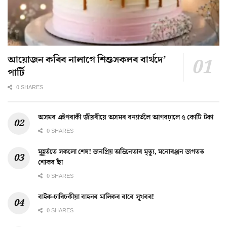
আয়োজন কৰিব নালাগে শিশুসকলৰ বাৰ্থদে’
পাৰ্টি
0 SHARES
অসমৰ এইগৰাকী জীয়ৰীয়ে অসমৰ বন্যাৰ্তলৈ আগবঢ়ালে ৫ কোটি টকা
0 SHARES
মুহূৰ্ততে সকলো শেষ! জনপ্ৰিয় অভিনেতাৰ মৃত্যু, মনোৰঞ্জন জগতত
শোকৰ ছাঁ
0 SHARES
বাইক-চাৰিচকীয়া বাহনৰ মালিকৰ বাবে সুখবৰ!
0 SHARES