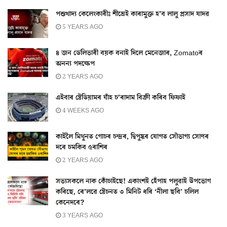
পশুখাদ্য কেলেংকাৰীঃ শীঘ্ৰেই কাৰামুক্ত হ’ব লালু প্ৰসাদ যাদৱ
5 YEARS AGO
৪ জন ডেলিভাৰী বয়ক বনাই দিলে মেনেজাৰ, Zomatoৰ
অনন্য পদক্ষেপ
2 YEARS AGO
এইবাৰ ষ্টেডিয়ামৰ ঘাঁহ চ’ৰাদাম বিক্ৰী কৰিব ফিফাই
4 WEEKS AGO
কাইলৈ মিথুনত গোচৰ চন্দ্ৰৰ, দ্বিপুষ্কৰ যোগত সৌভাগ্য সোণৰ
দৰে চমকিব ৫ৰাশিৰ
2 YEARS AGO
সভ্যসকলে নাক কোঁচাইছে! একাংশই হেঁপাহ পলুৱাই উপভোগ
কৰিছে, ৰে’লৱে ষ্টেচনত ৩ মিনিট ধৰি ‘নীলা ছবি’ চলিল
কেনেদৰে?
3 YEARS AGO