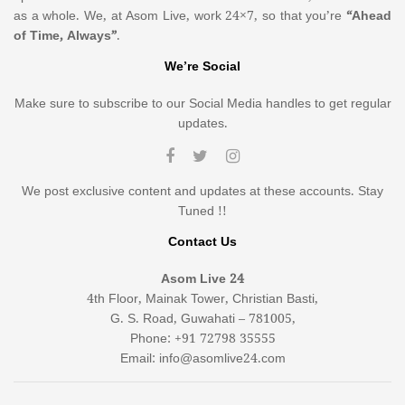
as a whole. We, at Asom Live, work 24×7, so that you’re
“Ahead
of Time, Always”
.
We’re Social
Make sure to subscribe to our Social Media handles to get regular
updates.
We post exclusive content and updates at these accounts. Stay
Tuned !!
Contact Us
Asom Live 24
4th Floor, Mainak Tower, Christian Basti,
G. S. Road, Guwahati – 781005,
Phone: +91 72798 35555
Email: info@asomlive24.com