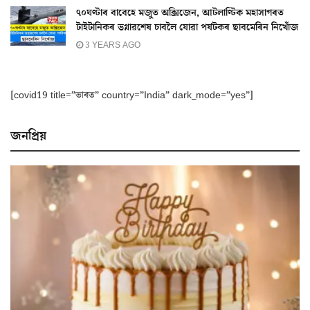
৭০ঘণ্টাৰ বাবেহে মজুত অক্সিজেন, আটলাণ্টিক মহাসাগৰত
টাইটানিকৰ ভগ্নাৱশেষ চাবলৈ যোৱা পৰ্যটকৰ ছাবমেৰিন নিখোঁজ
3 YEARS AGO
[covid19 title=”ভাৰত” country=”India” dark_mode=”yes”]
জনপ্ৰিয়