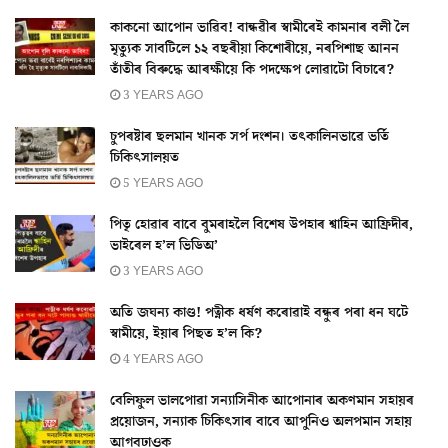
কাকনো আপোন ভাৱিব! বান্ধৱীৰ স্বামীৰেই কামনাৰ বলী লৈ
মৃত্যুক সাবটিলে ১২ বছৰীয়া কিশোৰীয়ে, নৰপিশাছ আনন
তাঁতীৰ বিৰুদ্ধে আৰক্ষীয়ে কি পদক্ষেপ লোৱাটো বিচাৰে?
3 YEARS AGO
চুপৰষ্টাৰ ছলমান খানক সৰ্প দংশন। তৎকালিনভাৱে ভৰ্তি
চিকিৎসালয়ত
5 YEARS AGO
পিতৃ হোৱাৰ বাবে বুমৰাহলৈ বিশেষ উপহাৰ শ্বাহিন আফ্ৰিদীৰ,
ভাইৰেল হ’ল ভিডিঅ’
3 YEARS AGO
অতি জঘন্য কাণ্ড! পত্নীক ধৰ্ষণ কৰোৱাই বন্ধুৰ পৰা ধন ঘটে
স্বামীয়ে, ইয়াৰ পিছত হ’ল কি?
4 YEARS AGO
বেলিফুল ভালপোৱা সন্যাসিনীক আপোনাৰ অকণমান সহায়ৰ
প্ৰয়োজন, সন্যাক চিকিৎসাৰ বাবে আপুনিও অলপমান সহায়
আগবঢ়াওক