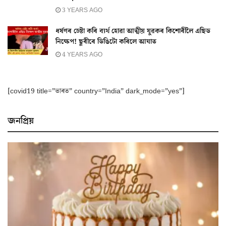
3 YEARS AGO
ধৰ্ষণৰ চেষ্টা কৰি ব্যৰ্থ হোৱা আত্মীয় যুৱকৰ কিশোৰীলৈ এছিড
নিক্ষেপ! ছুৰীৰে ডিঙিটো কৰিলে আঘাত
4 YEARS AGO
[covid19 title=”ভাৰত” country=”India” dark_mode=”yes”]
জনপ্ৰিয়