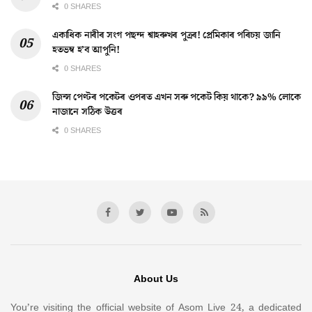
0 SHARES
একাধিক নাৰীৰ সংগ পছন্দ শ্বাহৰুখৰ পুত্ৰৰ! প্ৰেমিকাৰ পৰিচয় জানি
হতভম্ব হ’ব আপুনি!
0 SHARES
জিন্স পেণ্টৰ পকেটৰ ওপৰত এখন সৰু পকেট কিয় থাকে? ৯৯% লোকে
নাজানে সঠিক উত্তৰ
0 SHARES
About Us
You’re visiting the official website of Asom Live 24, a dedicated