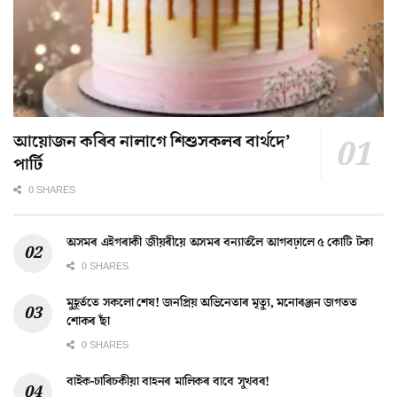
আয়োজন কৰিব নালাগে শিশুসকলৰ বাৰ্থদে’
পাৰ্টি
0 SHARES
অসমৰ এইগৰাকী জীয়ৰীয়ে অসমৰ বন্যাৰ্তলৈ আগবঢ়ালে ৫ কোটি টকা
0 SHARES
মুহূৰ্ততে সকলো শেষ! জনপ্ৰিয় অভিনেতাৰ মৃত্যু, মনোৰঞ্জন জগতত
শোকৰ ছাঁ
0 SHARES
বাইক-চাৰিচকীয়া বাহনৰ মালিকৰ বাবে সুখবৰ!