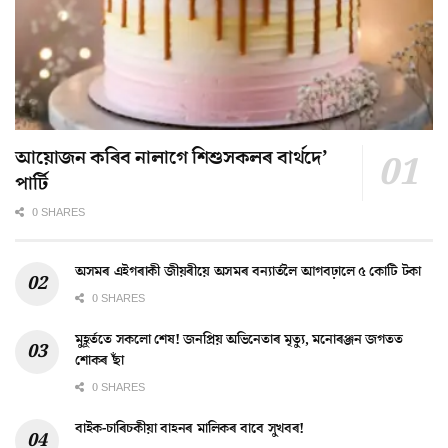
আয়োজন কৰিব নালাগে শিশুসকলৰ বাৰ্থদে’
পাৰ্টি
0 SHARES
অসমৰ এইগৰাকী জীয়ৰীয়ে অসমৰ বন্যাৰ্তলৈ আগবঢ়ালে ৫ কোটি টকা
0 SHARES
মুহূৰ্ততে সকলো শেষ! জনপ্ৰিয় অভিনেতাৰ মৃত্যু, মনোৰঞ্জন জগতত
শোকৰ ছাঁ
0 SHARES
বাইক-চাৰিচকীয়া বাহনৰ মালিকৰ বাবে সুখবৰ!