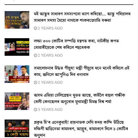
মই আছুৰ সাধাৰণ সদস্যপদো ত্যাগ কৰিছো… আছু পৰিয়ালৰ
সাধাৰণ সদস্য হৈয়ো নাথাকে শংকৰজ্যোতি বৰুৱা
2 YEARS AGO
লক্ষ্য ৩০০ কোটিৰ সম্পত্তি হস্তগত কৰা, নাটকীয় ৰূপত
বোৱাৰীয়েকে শেষ কৰিলে শহুৰেকক
2 YEARS AGO
সমালোচনাৰ উৰ্দ্ধত পীয়ুষ! মন্ত্ৰী পীয়ুষে মনে মনেই কৰিলে এই
কাম, শুনিলে আপুনিও দিব ধন্যবাদ
2 YEARS AGO
অসম এতিয়া চেলিব্ৰেছন মুডত আছে, কাইলৈ ৰাহুল গান্ধীক
ৰেলী কেনছেলৰ অনুৰোধ মুখ্যমন্ত্ৰী হিমন্ত বিশ্ব শৰ্মা
3 YEARS AGO
প্ৰকৃত হি’ৰ এনেকুৱাই! ৱায়নাডক দেখি হৃদয় কান্দি উঠিছে
দক্ষিণী অভিনেতা ৰামচৰণ, আল্লুৰ, ৰামচৰণে দিলে ১ কোটিৰ
অনুদান