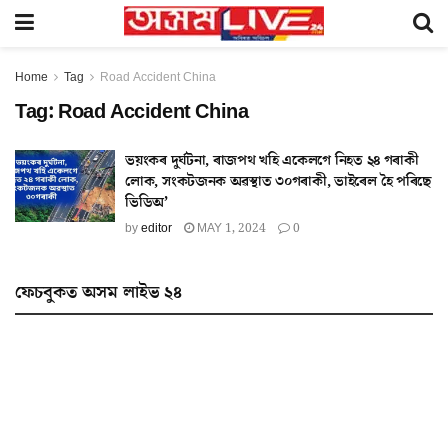
Home
Tag
Road Accident China
Tag:
Road Accident China
ভয়ংকৰ দুৰ্ঘটনা, ৰাজপথ খহি একেলগে নিহত ২৪ গৰাকী
লোক, সংকটজনক অৱস্থাত ৩০গৰাকী, ভাইৰেল হৈ পৰিছে
ভিডিঅ’
by
editor
MAY 1, 2024
0
ফেচবুকত অসম লাইভ ২৪