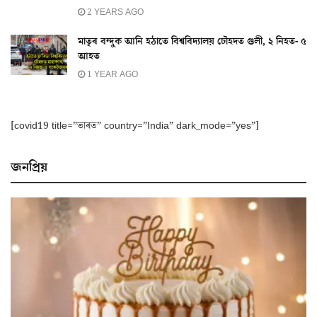
2 YEARS AGO
মাতৃৰ বন্দুক আনি হঠাতে বিশ্ববিদ্যালয় চৌহদত গুলী, ২ নিহত- ৫
আহত
1 YEAR AGO
[covid19 title=”ভাৰত” country=”India” dark_mode=”yes”]
জনপ্ৰিয়