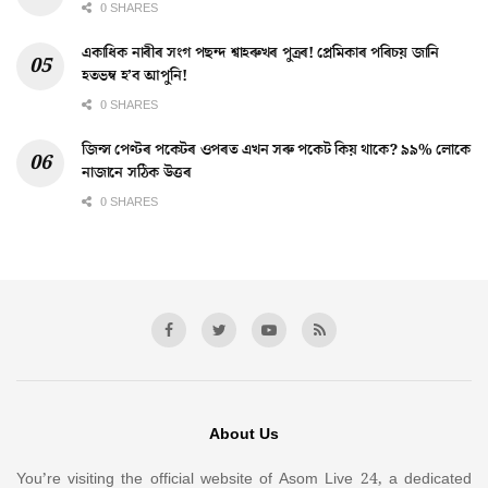
0 SHARES
একাধিক নাৰীৰ সংগ পছন্দ শ্বাহৰুখৰ পুত্ৰৰ! প্ৰেমিকাৰ পৰিচয় জানি
হতভম্ব হ’ব আপুনি!
0 SHARES
জিন্স পেণ্টৰ পকেটৰ ওপৰত এখন সৰু পকেট কিয় থাকে? ৯৯% লোকে
নাজানে সঠিক উত্তৰ
0 SHARES
About Us
You’re visiting the official website of Asom Live 24, a dedicated