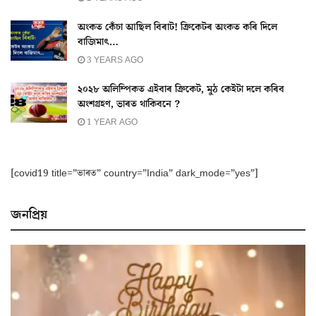
অংকত কেঁচা আছিল বিৰাট! ক্ৰিকেটৰ অংকত কৰি দিলে
বাজিমাৎ…
3 YEARS AGO
২০২৮ অলিম্পিকত এইবাৰ ক্ৰিকেট, মুঠ কেইটা দলে কৰিব
অংশগ্ৰহণ, ভাৰত থাকিবনে ?
1 YEAR AGO
[covid19 title=”ভাৰত” country=”India” dark_mode=”yes”]
জনপ্ৰিয়