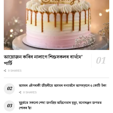
আয়োজন কৰিব নালাগে শিশুসকলৰ বাৰ্থদে’
পাৰ্টি
0 SHARES
অসমৰ এইগৰাকী জীয়ৰীয়ে অসমৰ বন্যাৰ্তলৈ আগবঢ়ালে ৫ কোটি টকা
0 SHARES
মুহূৰ্ততে সকলো শেষ! জনপ্ৰিয় অভিনেতাৰ মৃত্যু, মনোৰঞ্জন জগতত
শোকৰ ছাঁ