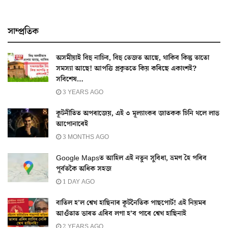
সাম্প্ৰতিক
অসমীয়াই বিহু নাচিব, বিহু তেজত আছে, থাকিব কিন্তু তাতো
সমস্যা আছে! আপত্তি প্ৰকৃততে কিয় কৰিছে একাংশই?
সবিশেষ…
3 YEARS AGO
কূটনীতিত অপৰাজেয়, এই ৩ মূল্যাংকৰ জাতকক চিনি থলে লাভ
আপোনাৰেই
3 MONTHS AGO
Google Mapsত আহিল এই নতুন সুবিধা, ভ্ৰমণ হৈ পৰিব
পূৰ্বতকৈ অধিক সহজ
1 DAY AGO
বাতিল হ’ল শ্বেখ হাছিনাৰ কূটনৈতিক পাছপোৰ্ট! এই নিয়মৰ
আওঁতাত ভাৰত এৰিব লগা হ’ব পাৰে শ্বেখ হাছিনাই
2 YEARS AGO