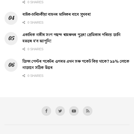
0 SHARES
বাইক-চাৰিচকীয়া বাহনৰ মালিকৰ বাবে সুখবৰ!
0 SHARES
একাধিক নাৰীৰ সংগ পছন্দ শ্বাহৰুখৰ পুত্ৰৰ! প্ৰেমিকাৰ পৰিচয় জানি
হতভম্ব হ’ব আপুনি!
0 SHARES
জিন্স পেণ্টৰ পকেটৰ ওপৰত এখন সৰু পকেট কিয় থাকে? ৯৯% লোকে
নাজানে সঠিক উত্তৰ
0 SHARES