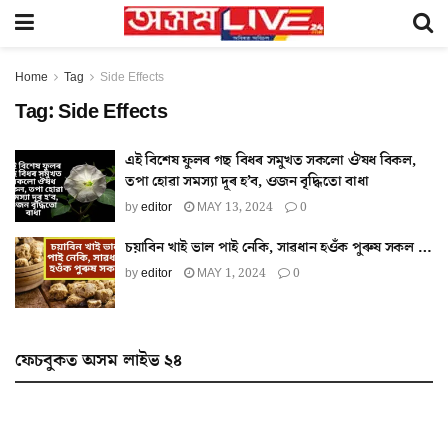
Home
Tag
Side Effects
Tag:
Side Effects
এই বিশেষ ফুলৰ গছ বিধৰ সমুখত সকলো ঔষধ বিকল,
তপা হোৱা সমস্যা দূৰ হ’ব, ওজন বৃদ্ধিতো বাধা
by
editor
MAY 13, 2024
0
চয়াবিন খাই ভাল পাই নেকি, সাৱধান হওঁক পুৰুষ সকল …
by
editor
MAY 1, 2024
0
ফেচবুকত অসম লাইভ ২৪