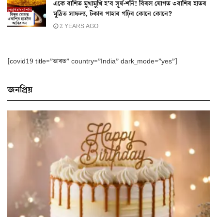
একে ৰাশিত মুখামুখি হ’ব সূৰ্য-শনি! বিৰল যোগত ৩ৰাশিৰ হাতৰ
মুঠিত সাফল্য, টকাৰ পাহাৰ গঢ়িব কোনে কোনে?
2 YEARS AGO
[covid19 title=”ভাৰত” country=”India” dark_mode=”yes”]
জনপ্ৰিয়