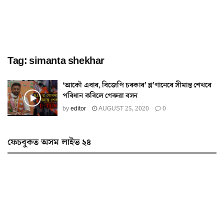
Tag:
simanta shekhar
‘আকৌ এবাৰ, বিজেপি চৰকাৰ’ শ্ল’গানেৰে সীমান্ত শেখৰে
পৰিধান কৰিলে গেৰুৱা বসন
by
editor
AUGUST 25, 2020
0
ফেচবুকত অসম লাইভ ২৪