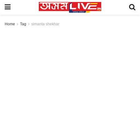
Home
Tag
simanta shekhar