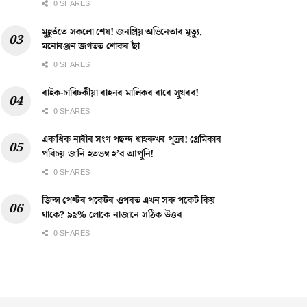
0 SHARES
মুহূৰ্ততে সকলো শেষ! জনপ্ৰিয় অভিনেতাৰ মৃত্যু,
মনোৰঞ্জন জগতত শোকৰ ছাঁ
0 SHARES
বাইক-চাৰিচকীয়া বাহনৰ মালিকৰ বাবে সুখবৰ!
0 SHARES
একাধিক নাৰীৰ সংগ পছন্দ শ্বাহৰুখৰ পুত্ৰৰ! প্ৰেমিকাৰ
পৰিচয় জানি হতভম্ব হ’ব আপুনি!
0 SHARES
জিন্স পেণ্টৰ পকেটৰ ওপৰত এখন সৰু পকেট কিয়
থাকে? ৯৯% লোকে নাজানে সঠিক উত্তৰ
0 SHARES