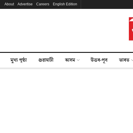
About
Advertise
Careers
English Edition
মুখ্য পৃষ্ঠা
গুৱাহাটী
অসম
উত্তৰ-পূব
ভাৰত