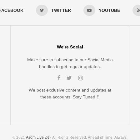
FACEBOOK
TWITTER
YOUTUBE
We’re Social
Make sure to subscribe to our Social Media
handles to get regular updates.
We post exclusive content and updates at
these accounts. Stay Tuned !!
© 2021
Asom Live 24
- All Rights Reserved. Ahead of Time, Always.