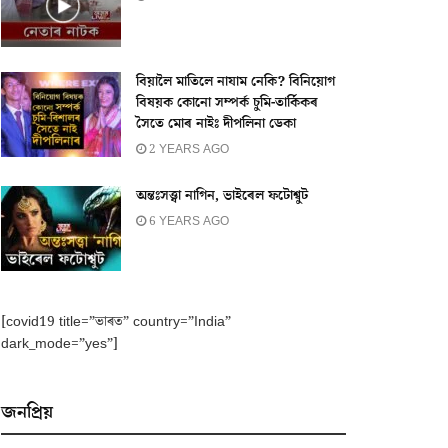
বিয়ালৈ মাতিলে নাযাম নেকি? বিনিয়োগ
বিষয়ক কোনো সম্পৰ্ক চুমি-তাৰ্কিকৰ
সৈতে মোৰ নাইঃ দীপলিনা ডেকা
2 YEARS AGO
অন্তঃসত্ত্বা নাগিন, ভাইৰেল ফটোশ্বুট
6 YEARS AGO
[covid19 title=”ভাৰত” country=”India”
dark_mode=”yes”]
জনপ্ৰিয়