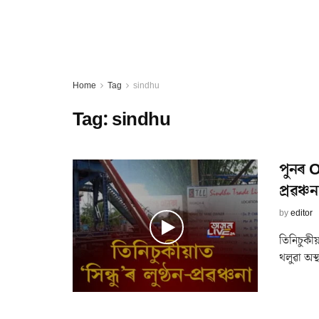
Home
Tag
sindhu
Tag:
sindhu
পুনৰ OI
প্ৰৱঞ্চন
by
editor
তিনিচুকীয়া
থলুৱা অস্