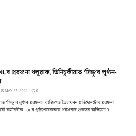
Lৰ প্ৰৱঞ্চনা থলুৱাক, তিনিচুকীয়াত ‘সিন্ধু’ৰ লুণ্ঠন-
া
MAY 25, 2021
0
ত ‘সিন্ধু’ৰ লুণ্ঠন-প্ৰৱঞ্চনা। ব্যক্তিগত তৈলখনন প্ৰতিষ্ঠানটোৰ প্ৰৱঞ্চনা
থায়ী কৰ্মচাৰীক। oilৰ পৃষ্ঠপোষকতাত প্ৰৱঞ্চনাৰ গুৰুতৰ অভিযোগ।