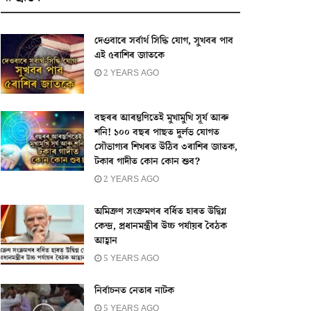
দেওবাৰে সৰ্বাৰ্থ সিদ্ধি যোগ, সুখবৰ পাব
এই ৫ৰাশিৰ জাতকে
2 YEARS AGO
বছৰৰ আৰম্ভণিতেই মুখামুখি সূৰ্য আৰু
শনি! ১০০ বছৰ পাছত দুৰ্লভ যোগত
সৌভাগ্যৰ শিখৰত উঠিব ৩ৰাশিৰ জাতক,
টকাৰ গাদীত কোন কোন শুব?
2 YEARS AGO
অমিক্ৰণ সংক্ৰমণৰ বৰ্ধিত হাৰত উদ্বিগ্ন
কেন্দ্ৰ, প্ৰধানমন্ত্ৰীৰ উচ্চ পৰ্যায়ৰ বৈঠক
আহ্বান
5 YEARS AGO
নির্বাচনত নেতাৰ নাটক
5 YEARS AGO