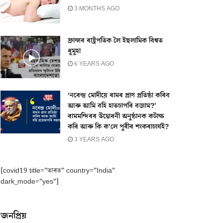
3 MONTHS AGO
ফ্ৰান্সৰ ৰাষ্ট্ৰপতিক লৈ ইছলামিক বিশ্বত
ধুমুহা
6 YEARS AGO
‘নৰেন্দ্ৰ মোদীয়ে ৰামৰ প্ৰাণ প্ৰতিষ্ঠা কৰিব
আৰু আমি বহি হাতচাপৰি বজাম?’
ৰামমন্দিৰৰ উদ্বোধনী অনুষ্ঠানক কটাক্ষ
কৰি আৰু কি ক’লে পুৰীৰ শংকৰাচাৰ্যই?
3 YEARS AGO
[covid19 title=”ভাৰত” country=”India”
dark_mode=”yes”]
জনপ্ৰিয়