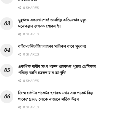
৫ কোটি টকা
0 SHARES
মুহূৰ্ততে সকলো শেষ! জনপ্ৰিয় অভিনেতাৰ মৃত্যু,
মনোৰঞ্জন জগতত শোকৰ ছাঁ
0 SHARES
বাইক-চাৰিচকীয়া বাহনৰ মালিকৰ বাবে সুখবৰ!
0 SHARES
একাধিক নাৰীৰ সংগ পছন্দ শ্বাহৰুখৰ পুত্ৰৰ! প্ৰেমিকাৰ
পৰিচয় জানি হতভম্ব হ’ব আপুনি!
0 SHARES
জিন্স পেণ্টৰ পকেটৰ ওপৰত এখন সৰু পকেট কিয়
থাকে? ৯৯% লোকে নাজানে সঠিক উত্তৰ
0 SHARES