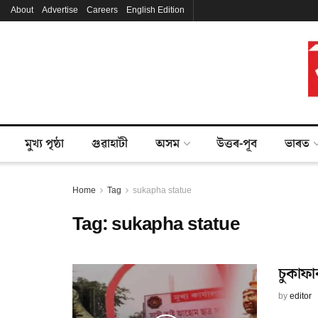
About
Advertise
Careers
English Edition
মুখ্য পৃষ্ঠা
গুৱাহাটী
অসম
উত্তৰ-পূব
ভাৰত
Home
Tag
sukapha statue
Tag:
sukapha statue
চুকাফাৰ
by
editor