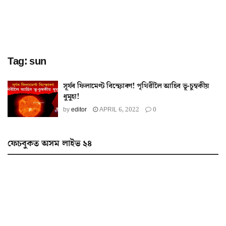
Tag:
sun
সূৰ্যৰ ফিলামেণ্ট বিস্ফোৰণ! পৃথিৱীলৈ আহিব ভূ-চুম্বকীয়
ধুমুহা!
by
editor
APRIL 6, 2022
0
ফেচবুকত অসম লাইভ ২৪