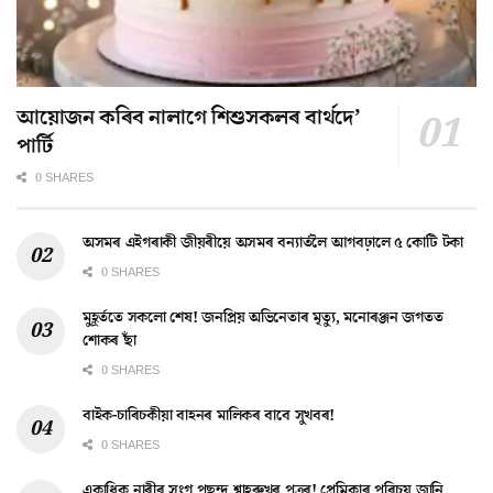
আয়োজন কৰিব নালাগে শিশুসকলৰ বাৰ্থদে’
পাৰ্টি
0 SHARES
অসমৰ এইগৰাকী জীয়ৰীয়ে অসমৰ বন্যাৰ্তলৈ আগবঢ়ালে ৫ কোটি টকা
0 SHARES
মুহূৰ্ততে সকলো শেষ! জনপ্ৰিয় অভিনেতাৰ মৃত্যু, মনোৰঞ্জন জগতত
শোকৰ ছাঁ
0 SHARES
বাইক-চাৰিচকীয়া বাহনৰ মালিকৰ বাবে সুখবৰ!
0 SHARES
একাধিক নাৰীৰ সংগ পছন্দ শ্বাহৰুখৰ পুত্ৰৰ! প্ৰেমিকাৰ পৰিচয় জানি