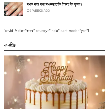
নখত থকা বগা অৰ্ধচন্দ্ৰাকৃতি চিহ্নই কি সূচায়?
3 WEEKS AGO
[covid19 title=”ভাৰত” country=”India” dark_mode=”yes”]
জনপ্ৰিয়