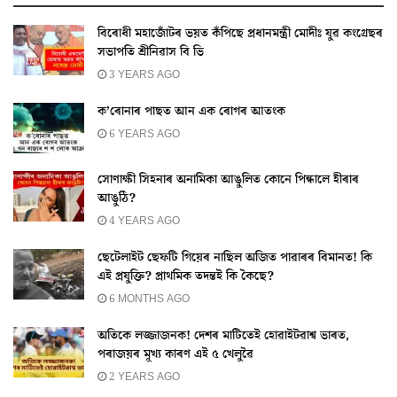
বিৰোধী মহাজোঁটৰ ভয়ত কঁপিছে প্রধানমন্ত্ৰী মোদীঃ যুৱ কংগ্ৰেছৰ
সভাপতি শ্ৰীনিৱাস বি ভি
3 YEARS AGO
ক’ৰোনাৰ পাছত আন এক ৰোগৰ আতংক
6 YEARS AGO
সোণাক্ষী সিহনাৰ অনামিকা আঙুলিত কোনে পিন্ধালে হীৰাৰ
আঙুঠি?
4 YEARS AGO
ছেটেলাইট ছেফটি গিয়েৰ নাছিল অজিত পাৱাৰৰ বিমানত! কি
এই প্ৰযুক্তি? প্ৰাথমিক তদন্তই কি কৈছে?
6 MONTHS AGO
অতিকে লজ্জাজনক! দেশৰ মাটিতেই হোৱাইটৱাশ্ব ভাৰত,
পৰাজয়ৰ মূখ্য কাৰণ এই ৫ খেলুৱৈ
2 YEARS AGO