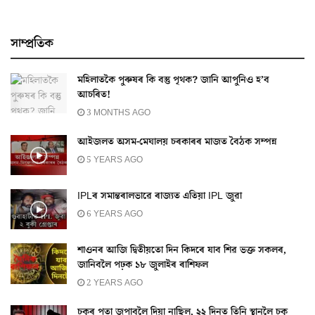
সাম্প্ৰতিক
মহিলাতকৈ পুৰুষৰ কি বস্তু পৃথক? জানি আপুনিও হ’ব
আচৰিত!
3 MONTHS AGO
আইজলত অসম-মেঘালয় চৰকাৰৰ মাজত বৈঠক সম্পন্ন
5 YEARS AGO
IPLৰ সমান্তৰালভাৱে ৰাজ্যত এতিয়া IPL জুৱা
6 YEARS AGO
শাওনৰ আজি দ্বিতীয়তো দিন কিদৰে যাব শিৱ ভক্ত সকলৰ,
জানিবলৈ পঢ়ক ১৮ জুলাইৰ ৰাশিফল
2 YEARS AGO
চকুৰ পতা জপাবলৈ দিয়া নাছিল, ২২ দিনত তিনি স্থানলৈ চকু