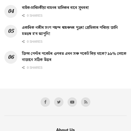
বাইক-চাৰিচকীয়া বাহনৰ মালিকৰ বাবে সুখবৰ!
0 SHARES
একাধিক নাৰীৰ সংগ পছন্দ শ্বাহৰুখৰ পুত্ৰৰ! প্ৰেমিকাৰ পৰিচয় জানি
হতভম্ব হ’ব আপুনি!
0 SHARES
জিন্স পেণ্টৰ পকেটৰ ওপৰত এখন সৰু পকেট কিয় থাকে? ৯৯% লোকে
নাজানে সঠিক উত্তৰ
0 SHARES
About Us