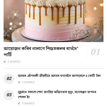
আয়োজন কৰিব নালাগে শিশুসকলৰ বাৰ্থদে’
পাৰ্টি
0 SHARES
অসমৰ এইগৰাকী জীয়ৰীয়ে অসমৰ বন্যাৰ্তলৈ আগবঢ়ালে ৫ কোটি টকা
0 SHARES
মুহূৰ্ততে সকলো শেষ! জনপ্ৰিয় অভিনেতাৰ মৃত্যু, মনোৰঞ্জন জগতত
শোকৰ ছাঁ
0 SHARES