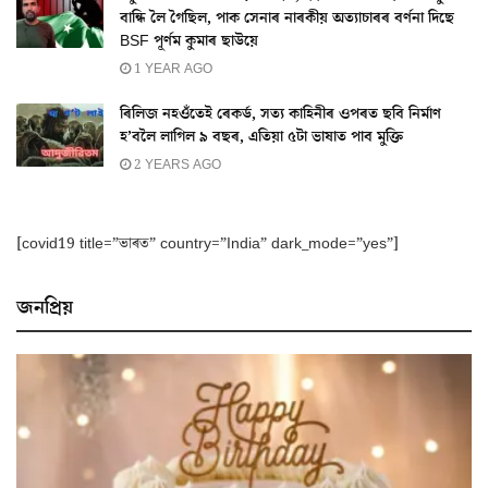
বান্ধি লৈ গৈছিল, পাক সেনাৰ নাৰকীয় অত্যাচাৰৰ বৰ্ণনা দিছে
BSF পূৰ্ণম কুমাৰ ছাউয়ে
1 YEAR AGO
ৰিলিজ নহওঁতেই ৰেকৰ্ড, সত্য কাহিনীৰ ওপৰত ছবি নিৰ্মাণ
হ’বলৈ লাগিল ৯ বছৰ, এতিয়া ৫টা ভাষাত পাব মুক্তি
2 YEARS AGO
[covid19 title=”ভাৰত” country=”India” dark_mode=”yes”]
জনপ্ৰিয়