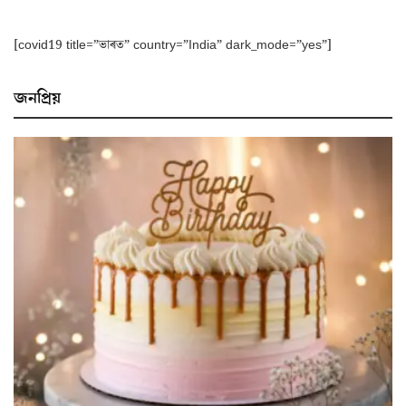
[covid19 title=”ভাৰত” country=”India” dark_mode=”yes”]
জনপ্ৰিয়