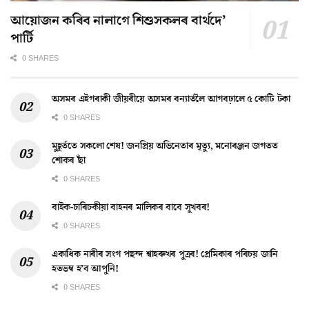
আয়োজন কৰিব নালাগে শিশুসকলৰ বাৰ্থদে’
পাৰ্টি
0 SHARES
অসমৰ এইগৰাকী জীয়ৰীয়ে অসমৰ বন্যাৰ্তলৈ আগবঢ়ালে ৫ কোটি টকা
0 SHARES
মুহূৰ্ততে সকলো শেষ! জনপ্ৰিয় অভিনেতাৰ মৃত্যু, মনোৰঞ্জন জগতত
শোকৰ ছাঁ
0 SHARES
বাইক-চাৰিচকীয়া বাহনৰ মালিকৰ বাবে সুখবৰ!
0 SHARES
একাধিক নাৰীৰ সংগ পছন্দ শ্বাহৰুখৰ পুত্ৰৰ! প্ৰেমিকাৰ পৰিচয় জানি
হতভম্ব হ’ব আপুনি!
0 SHARES