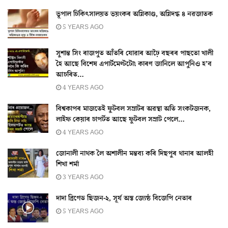
ভূপাল চিকিৎসালয়ত ভয়ংকৰ অগ্নিকাণ্ড, অগ্নিদগ্ধ ৪ নৱজাতক
5 YEARS AGO
সুশান্ত সিং ৰাজপুত আঁতৰি যোৱাৰ আঢ়ৈ বছৰৰ পাছতো খালী
হৈ আছে বিশেষ এপাৰ্টমেণ্টটো৷ কাৰণ জানিলে আপুনিও হ’ব
আচৰিত…
4 YEARS AGO
বিশ্বকাপৰ মাজতেই ফুটবল সম্ৰাটৰ অৱস্থা অতি সংকটজনক,
লাইফ কেয়াৰ চাপৰ্টত আছে ফুটবল সম্ৰাট পেলে…
4 YEARS AGO
জোনালী নাথক লৈ অশালীন মন্তব্য কৰি দিছপুৰ থানাৰ আলহী
শিখা শর্মা
3 YEARS AGO
দাদা ব্ৰিগেড ছিজন-২, সূর্য অস্ত জ্যেষ্ঠ বিজেপি নেতাৰ
5 YEARS AGO