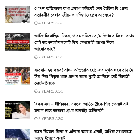
গোপন অভিসাৰৰ কথা প্ৰকাশ কৰিয়েই শেষ হৈছিল যি প্ৰেম!
এভাৰগ্ৰীণ ৰেখাৰ জীৱনত এতিয়াও প্ৰেম আছেনে?
4 YEARS AGO
আজি হিৰোছিমা দিৱস, পাৰমাণৱিক বো/মা উপহাৰ দিলে, অথচ
সেই অপেনহাইমাৰকেই কিয় দেশদ্ৰোহী আখ্যা দিলে
আমেৰিকাই?
2 YEARS AGO
ব্যৱধান ২৫ বছৰ! এদিন অভিজাত হোটেলৰ মুখত দাৰোৱান হৈ
ঠিয় দিয়া পিতৃক খাদ্য গ্ৰহণৰ বাবে পুত্ৰই আনিলে সেই বিলাসী
হোটেললৈকে
2 YEARS AGO
বিৰল সন্মান দীপিকাৰ, সকলো অভিনেত্ৰীকে পিছ পেলাই এই
সন্মান লাভ কৰোতা প্ৰথম ভাৰতীয় অভিনেত্ৰী
2 YEARS AGO
বতৰ বিজ্ঞান বিভাগৰ এইবাৰ অৰেঞ্জ এলাৰ্ট, অধিক সংখ্যকতে
আছে ইয়েল্ল’ এলাৰ্ট