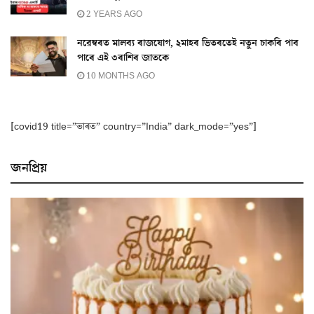
2 YEARS AGO
নৱেম্বৰত মালব্য ৰাজযোগ, ২মাহৰ ভিতৰতেই নতুন চাকৰি পাব
পাৰে এই ৩ৰাশিৰ জাতকে
10 MONTHS AGO
[covid19 title=”ভাৰত” country=”India” dark_mode=”yes”]
জনপ্ৰিয়