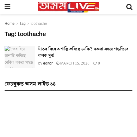
Home
Tag
toothache
Tag:
toothache
দাঁতৰ বিষে অশান্তি কৰিছে নেকি? ঘৰুৱা সহজ পদ্ধতিৰে
কৰক দূৰ!
by
editor
MARCH 15, 2026
0
ফেচবুকত অসম লাইভ ২৪