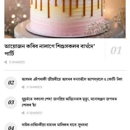
আয়োজন কৰিব নালাগে শিশুসকলৰ বাৰ্থদে’
পাৰ্টি
0 SHARES
অসমৰ এইগৰাকী জীয়ৰীয়ে অসমৰ বন্যাৰ্তলৈ আগবঢ়ালে ৫ কোটি টকা
0 SHARES
মুহূৰ্ততে সকলো শেষ! জনপ্ৰিয় অভিনেতাৰ মৃত্যু, মনোৰঞ্জন জগতত
শোকৰ ছাঁ
0 SHARES
বাইক-চাৰিচকীয়া বাহনৰ মালিকৰ বাবে সুখবৰ!