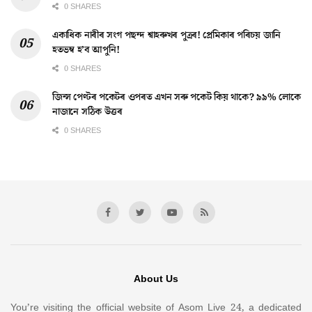
0 SHARES
একাধিক নাৰীৰ সংগ পছন্দ শ্বাহৰুখৰ পুত্ৰৰ! প্ৰেমিকাৰ পৰিচয় জানি
হতভম্ব হ’ব আপুনি!
0 SHARES
জিন্স পেণ্টৰ পকেটৰ ওপৰত এখন সৰু পকেট কিয় থাকে? ৯৯% লোকে
নাজানে সঠিক উত্তৰ
0 SHARES
About Us
You’re visiting the official website of Asom Live 24, a dedicated