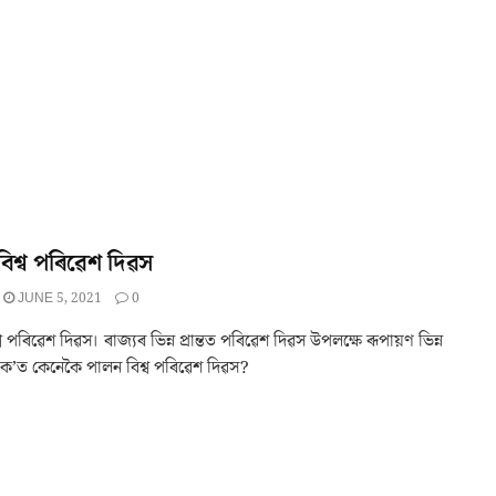
শ্ব পৰিৱেশ দিৱস
JUNE 5, 2021
0
 পৰিৱেশ দিৱস। ৰাজ্যৰ ভিন্ন প্ৰান্তত পৰিৱেশ দিৱস উপলক্ষে ৰূপায়ণ ভিন্ন
ী। ক’ত কেনেকৈ পালন বিশ্ব পৰিৱেশ দিৱস?