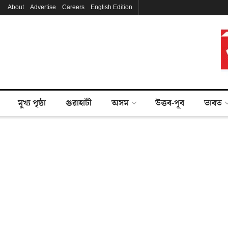
About
Advertise
Careers
English Edition
মুখ্য পৃষ্ঠা
গুৱাহাটী
অসম
উত্তৰ-পূব
ভাৰত