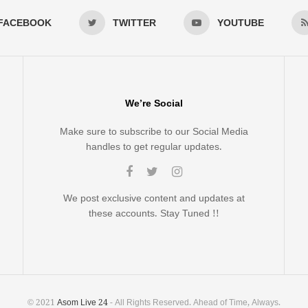
FACEBOOK
TWITTER
YOUTUBE
We’re Social
Make sure to subscribe to our Social Media
handles to get regular updates.
We post exclusive content and updates at
these accounts. Stay Tuned !!
© 2021
Asom Live 24
- All Rights Reserved. Ahead of Time, Always.