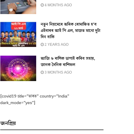
4 MONTHS AGO
নতুন নিয়মেৰে অধিক ৰোমাঞ্চিত হ’ব
এইবাৰৰ আই পি এল, মাজত মাথো দুটা
দিন বাকি
2 YEARS AGO
আজি ৬ ৰাশিক ভাগ্যই কৰিব সহায়,
জানক দৈনিক ৰাশিফল
3 MONTHS AGO
[covid19 title=”ভাৰত” country=”India”
dark_mode=”yes”]
জনপ্ৰিয়