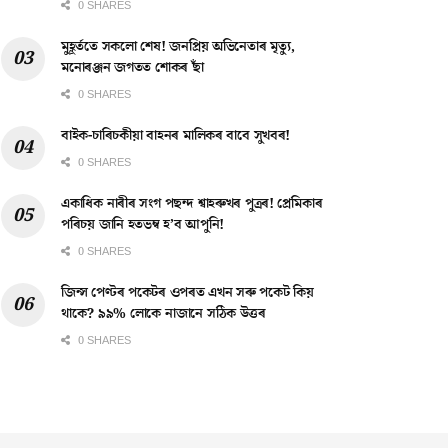
0 SHARES
মুহূৰ্ততে সকলো শেষ! জনপ্ৰিয় অভিনেতাৰ মৃত্যু,
মনোৰঞ্জন জগতত শোকৰ ছাঁ
0 SHARES
বাইক-চাৰিচকীয়া বাহনৰ মালিকৰ বাবে সুখবৰ!
0 SHARES
একাধিক নাৰীৰ সংগ পছন্দ শ্বাহৰুখৰ পুত্ৰৰ! প্ৰেমিকাৰ
পৰিচয় জানি হতভম্ব হ’ব আপুনি!
0 SHARES
জিন্স পেণ্টৰ পকেটৰ ওপৰত এখন সৰু পকেট কিয়
থাকে? ৯৯% লোকে নাজানে সঠিক উত্তৰ
0 SHARES