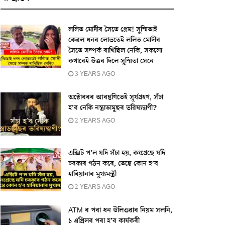
ললিত মোদীৰ সৈতে প্ৰেম! সুস্মিতাই
কেৱল ধনৰ লোভতেই ললিত মোদীৰ
সৈতে সম্পৰ্ক ৰাখিছিল নেকি, সকলো
কথাৰেই উত্তৰ দিলে সুস্মিতা সেনে
3 YEARS AGO
অক্টোবৰৰ আৰম্ভণিতেই সূৰ্যগ্ৰহণ, সঁচা
হ’ব নেকি নস্ত্ৰাডামুছৰ ভৱিষ্যদ্বাণী?
2 YEARS AGO
এক্সিট প’ল যদি সঁচা হয়, কংগ্ৰেছে যদি
চৰকাৰ গঠন কৰে, তেন্তে কোন হ’ব
হাৰিয়ানাৰ মুখ্যমন্ত্ৰী
2 YEARS AGO
ATM ৰ পৰা ধন উলিওৱাৰ নিয়ম সলনি,
১ এপ্ৰিলৰ পৰা হ’ব কাৰ্যকৰী