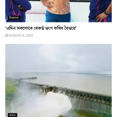
বিনোদন
‘এদিন সকলোৰে ৰেকৰ্ড ভংগ কৰিব বৈভৱে’
AUGUST 6, 2026
অসম