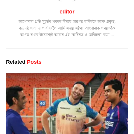
editor
আপোনাক প্ৰতি মুহূৰ্তৰ খবৰৰ বিষয়ে অৱগত কৰিবলৈ আৰু প্ৰকৃত,
বস্তুনিষ্ঠ সত্য দাঙি ধৰিবলৈ আমি সদায় সষ্টম। আপোনাক সময়তকৈ
আগত ৰখাৰ উদ্দেশ্যেই আমাৰ এই "অবিৰত ও অবিচল" যাত্ৰা ...
Related
Posts