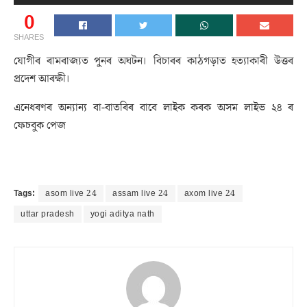
0
SHARES
যোগীৰ ৰামৰাজ্যত পুনৰ অঘটন। বিচাৰৰ কাঠগড়াত হত্যাকাৰী উত্তৰ
প্ৰদেশ আৰক্ষী।
এনেধৰণৰ অন্যান্য বা-বাতৰিৰ বাবে লাইক কৰক অসম লাইভ ২৪ ৰ
ফেচবুক পেজ
Tags:
asom live 24
assam live 24
axom live 24
uttar pradesh
yogi aditya nath