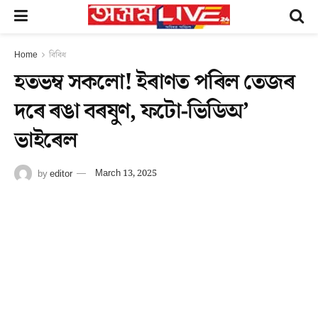
Home
বিবিধ
হতভম্ব সকলো! ইৰাণত পৰিল তেজৰ
দৰে ৰঙা বৰষুণ, ফটো-ভিডিঅ’
ভাইৰেল
by
editor
March 13, 2025