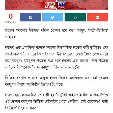
0
SHARES
হতভম্ব সকলো! ইৰাণত পৰিল তেজৰ দৰে ৰঙা বৰষুণ, ফটো-ভিডিঅ’
ভাইৰেল
ইৰাণৰ এক প্ৰাকৃতিক ঘটনাই সকলো বিশ্ববাসীক হতভম্ব কৰি তুলিছে। এক
অলৌকিক ঘটনাৰ দৰে হৈছে ইৰাণত। ইৰাণত দেখা পোৱা গৈছে তেজৰ দৰে
ৰঙা বৰষুণ। বৰষুণৰ পাছতে ৰঙা পৰে ইৰাণৰ এক অঞ্চল। যাৰ পাছতে
ভাইৰেল হৈ পৰে সেই ৰঙা বৰষুণৰ ভিডিঅ আৰু ফটো।
ভিডিঅ দেখাৰ পাছতে মানুহে ইয়াৰ বিষয়ে জানিবলৈ তথা এই তেজৰ
বৰষুণৰ বিষয়ে জানিবলৈ উত্ৰাৱল হৈ পৰে।
প্ৰথমে ২২ ফেব্ৰুৱাৰীত এগৰাকী ইৰাণী টুৰিষ্ট গাইডৰ ইনষ্টাগ্ৰাম একাউণ্টত
এই তেজৰ বৰষুণৰ ভিডিঅ দেখিবলৈ পোৱা গৈছিল। সেই তেজৰঙা পানী
বৈ গৈ পৰিছিল সাগৰত।