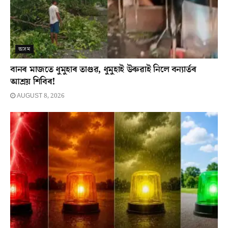
অসম
বানৰ মাজতে ধুমুহাৰ তাণ্ডৱ, ধুমুহাই উৰুৱাই নিলে বন্যাৰ্তৰ
আশ্ৰয় শিবিৰ!
AUGUST 8, 2026