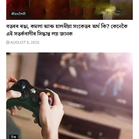
জীৱনশৈলী
বতৰৰ ৰঙা, কমলা আৰু হালধীয়া সংকেতৰ অৰ্থ কি? কেনেকৈ
এই সতৰ্কবাণীৰ সিদ্ধান্ত লয় জানক
AUGUST 8, 2026
বিশ্ব