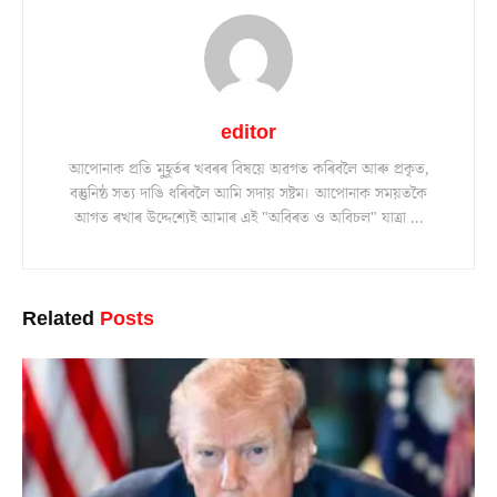
editor
আপোনাক প্ৰতি মুহূৰ্তৰ খবৰৰ বিষয়ে অৱগত কৰিবলৈ আৰু প্ৰকৃত,
বস্তুনিষ্ঠ সত্য দাঙি ধৰিবলৈ আমি সদায় সষ্টম। আপোনাক সময়তকৈ
আগত ৰখাৰ উদ্দেশ্যেই আমাৰ এই "অবিৰত ও অবিচল" যাত্ৰা ...
Related
Posts