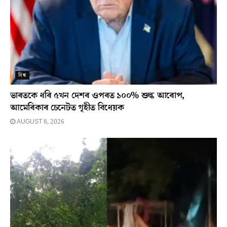
বিশ্ব
ভাৰতকে ধৰি ৫খন দেশৰ ওপৰত ১০০% শুল্ক আৰোপ,
আমেৰিকাৰ চেনেটত গৃহীত বিধেয়ক
AUGUST 8, 2026