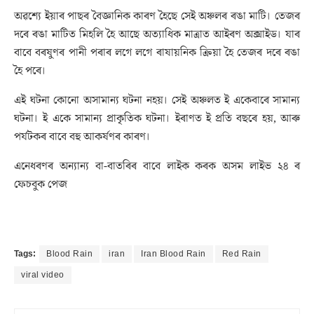
অৱশ্যে ইয়াৰ পাছৰ বৈজ্ঞানিক কাৰণ হৈছে সেই অঞ্চলৰ ৰঙা মাটি। তেজৰ
দৰে ৰঙা মাটিত মিহলি হৈ আছে অত্যাধিক মাত্ৰাত আইৰণ অক্সাইড। যাৰ
বাবে বৰষুণৰ পানী পৰাৰ লগে লগে ৰাষায়নিক ক্ৰিয়া হৈ তেজৰ দৰে ৰঙা
হৈ পৰে।
এই ঘটনা কোনো অসামান্য ঘটনা নহয়। সেই অঞ্চলত ই একেবাৰে সামান্য
ঘটনা। ই একে সামান্য প্ৰাকৃতিক ঘটনা। ইৰাণত ই প্ৰতি বছৰে হয়, আৰু
পৰ্যটকৰ বাবে বহু আকৰ্ষণৰ কাৰণ।
এনেধৰণৰ অন্যান্য বা-বাতৰিৰ বাবে লাইক কৰক অসম লাইভ ২৪ ৰ
ফেচবুক পেজ
Tags:
Blood Rain
iran
Iran Blood Rain
Red Rain
viral video