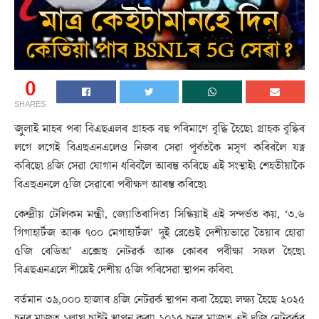
0
SHARES
জুলাই মাহৰ পৰা বিএছএলৰ গ্ৰাহক বহু পৰিমাণে বৃদ্ধি হৈছে৷ গ্ৰাহক বৃদ্ধিৰ
লগে লগেই বিএছএনএলেও নিজৰ সেৱা পূৰ্বতকৈ মসৃণ কৰিবলৈ যত্ন
কৰিছে৷ ৪জি সেৱা যোগান ধৰিবলৈ আৰম্ভ কৰিছে এই সংস্থাই৷ শেহতীয়াকৈ
বিএছএনলে ৫জি সেৱাৰো পৰীক্ষণ আৰম্ভ কৰিছে৷
কেন্দ্ৰীয় টেলিকম মন্ত্ৰী, জ্যোতিৰাদিত্য সিন্ধিয়াই এই সন্দৰ্ভত কয়, ‘৩.৬
গিগাহাৰ্টজ আৰু ৭০০ মেগাহাৰ্টজ’ দুই ব্ৰেণ্ডেই দেশীয়ভাৱে তৈয়াৰ হোৱা
৫জি ৰেডিঅ’ এক্সেছ নেটৱৰ্ক আৰু কোৰৰ পৰীক্ষা সফল হৈছে৷
বিএছএনএলে শীঘ্ৰেই দেশীয় ৫জি পৰিসেৱা স্থাপন কৰিব৷
বৰ্তমান ৩৯,০০০ হাজাৰ ৪জি নেটৱৰ্ক স্থাপন কৰা হৈছে৷ লক্ষ্য হৈছে ২০২৫
চনৰ মাজত ১লাখ চাইট স্থাপন কৰা৷ ২০২৫ চনৰ মাজত এই ৪জি নেটৱৰ্কৰ