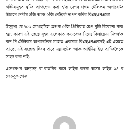
চাইটসমূহত ৫জি আপগ্ৰেড কৰা হ’ব৷ দেশৰ প্ৰথম টেলিকম অপাৰেটৰ
হিচাপে দেশীয় ৪জি আৰু ৫জি নেটৱৰ্ক স্থাপন কৰিব বিএছএনএলে৷
উল্লেখ্য যে ৭০০ মেগাহাৰ্টজ ব্ৰেণ্ডক ৫জি প্ৰিমিয়াম ব্ৰেণ্ড বুলি বিবেচনা কৰা
হয়৷ কাৰণ এই ব্ৰেণ্ডে বৃহৎ এলেকাত কভাৰেজ দিয়ে৷ ৰিলায়েন্স জিঅ’ক
বাদ দি টেলিকম অপাৰেটৰৰ মাজত একমাত্ৰ বিএছএনএলৰেই এই এক্সেছ
আছে৷ এই এক্সেছ দিবৰ বাবে এয়াৰটেল আৰু আইডিয়াইও আজিলৈকে
সাহস কৰা নাই৷
এনেধৰণৰ অন্যান্য বা-বাতৰিৰ বাবে লাইক কৰক অসম লাইভ ২৪ ৰ
ফেচবুক পেজ