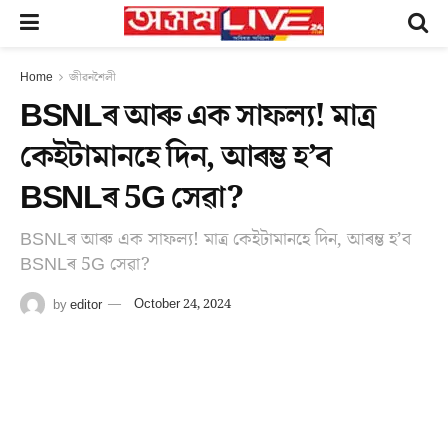
Home
জীৱনশৈলী
BSNLৰ আৰু এক সাফল্য! মাত্ৰ
কেইটামানহে দিন, আৰম্ভ হ’ব
BSNLৰ 5G সেৱা?
BSNLৰ আৰু এক সাফল্য! মাত্ৰ কেইটামানহে দিন, আৰম্ভ হ’ব
BSNLৰ 5G সেৱা?
by
editor
October 24, 2024