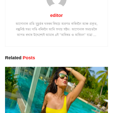
editor
আপোনাক প্ৰতি মুহূৰ্তৰ খবৰৰ বিষয়ে অৱগত কৰিবলৈ আৰু প্ৰকৃত,
বস্তুনিষ্ঠ সত্য দাঙি ধৰিবলৈ আমি সদায় সষ্টম। আপোনাক সময়তকৈ
আগত ৰখাৰ উদ্দেশ্যেই আমাৰ এই "অবিৰত ও অবিচল" যাত্ৰা ...
Related
Posts