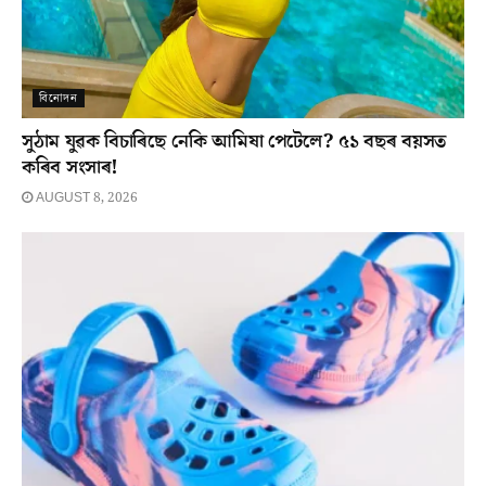
বিনোদন
সুঠাম যুৱক বিচাৰিছে নেকি আমিষা পেটেলে? ৫১ বছৰ বয়সত
কৰিব সংসাৰ!
AUGUST 8, 2026