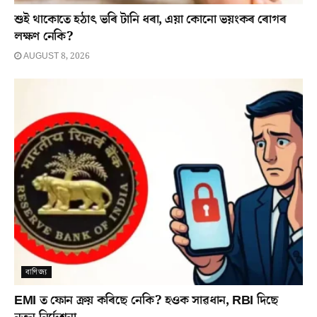
শুই থাকোতে হঠাৎ ভৰি টানি ধৰা, এয়া কোনো ভয়ংকৰ ৰোগৰ
লক্ষণ নেকি?
AUGUST 8, 2026
বাণিজ্য
EMI ত ফোন ক্ৰয় কৰিছে নেকি? হওক সাৱধান, RBI দিছে