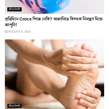
জীৱনশৈলী
প্ৰতিদিনে Crocs পিন্ধে নেকি? অজানিতে বিপদক নিমন্ত্ৰণ দিছে
আপুনি!
AUGUST 8, 2026
জীৱনশৈলী