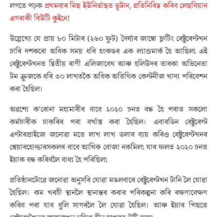
লগতে পঢ়ক
প্ৰথমবাৰ মিছ ইউনিৰ্ভাছত ভূটান, প্ৰতিনিধিত্ব কৰিব লেছবিয়ান
এগৰাকী বিউটি কুইনে!
উল্লেখ্যে যে প্ৰায় ৮০ মিটাৰ (২৬০ ফুট) দৈৰ্ঘ্যৰ জাম্বো ফ্লটিং ৰেষ্টুৰেণ্টখন
চাৰি দশকৰো অধিক সময় ধৰি হংকঙৰ এক ল্যাণ্ডমাৰ্ক হৈ আছিল৷ এই
ৰেষ্টুৰেণ্টখনত দ্বিতীয় ৰাণী এলিজাবেথ আৰু হলিউদৰ তাৰকা অভিনেতা
টম ক্ৰুজকে ধৰি ৩০ লাখতকৈ অধিক অতিথিক কেণ্টনীজ খাদ্য পৰিবেশন
কৰা হৈছিল।
অৱশ্যে ক’ৰোনা মহামাৰীৰ বাবে ২০২০ চনত বন্ধ হৈ পৰাত সকলো
কৰ্মচাৰীক চাকৰিৰ পৰা বৰ্খাস্ত কৰা হৈছিল। এবাৰডিন ৰেষ্টুৰেণ্ট
এণ্টাৰপ্ৰাইজে জনোৱা মতে লাখ লাখ ডলাৰ ব্যয় কৰিও ৰেষ্টুৰেণ্টখনৰ
শ্বেয়াৰহোল্ডাৰসকলৰ বাবে আৰ্থিক বোজা নকমিল৷ যাৰ ফলত ২০২০ চনত
ইয়াক বন্ধ কৰিবলৈ বাধ্য হৈ পৰিছিল৷
প্ৰতিষ্ঠানটোৱে জনোৱা অনুসৰি যোৱা মঙলবাৰে ৰেষ্টুৰেণ্টখন টানি লৈ যোৱা
হৈছিল। কম খৰচী স্থানলৈ স্থানান্তৰ কৰাৰ পৰিকল্পনা কৰি ৰক্ষণাবেক্ষণ
কৰিব পৰা যাব বুলি সাগৰলৈ লৈ যোৱা হৈছিল। আৰু ইয়াৰ পিছতে