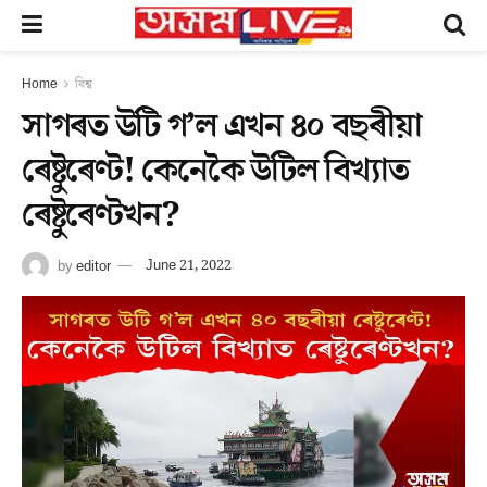
Home
বিশ্ব
সাগৰত উটি গ’ল এখন ৪০ বছৰীয়া
ৰেষ্টুৰেণ্ট! কেনেকৈ উটিল বিখ্যাত
ৰেষ্টুৰেণ্টখন?
by
editor
June 21, 2022