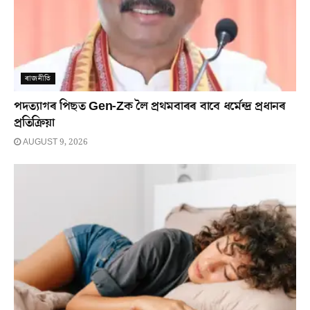
ৰাজনীতি
পদত্যাগৰ পিছত Gen-Zক লৈ প্ৰথমবাৰৰ বাবে ধৰ্মেন্দ্ৰ প্ৰধানৰ
প্ৰতিক্ৰিয়া
AUGUST 9, 2026