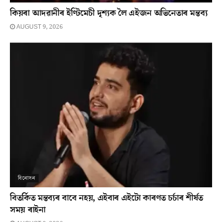
কিয়ৰা আদৱানীৰ ইণ্টিমেচী দৃশ্যক লৈ এইজন অভিনেতাৰ মন্তব্য
AUGUST 9, 2026
বিনোদন
বিতৰ্কিত মন্তব্যৰ বাবে নহয়, এইবাৰ এইটো কাৰণত চৰ্চাৰ শীৰ্ষত
সময় ৰাইনা