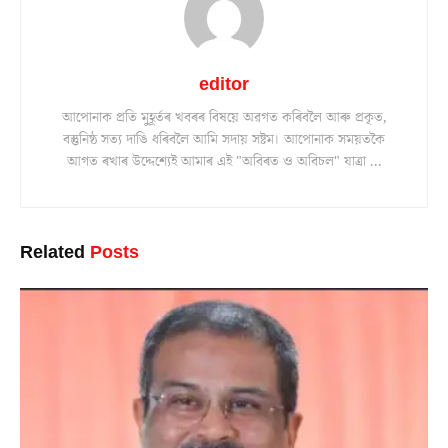
editor
আপোনাক প্ৰতি মুহূৰ্তৰ খবৰৰ বিষয়ে অৱগত কৰিবলৈ আৰু প্ৰকৃত,
বস্তুনিষ্ঠ সত্য দাঙি ধৰিবলৈ আমি সদায় সষ্টম। আপোনাক সময়তকৈ
আগত ৰখাৰ উদ্দেশ্যেই আমাৰ এই "অবিৰত ও অবিচল" যাত্ৰা ...
Related
Posts