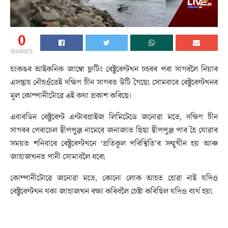
0
SHARES
হংকঙৰ আইকনিক জাম্বো ফ্লটিং ৰেষ্টুৰেণ্টখন চহৰৰ পৰা সাগৰলৈ নিয়াৰ
এসপ্তাহ নৌহওঁতেই দক্ষিণ চীন সাগৰত উটি গৈছে৷ সোমবাৰে ৰেষ্টুৰেণ্টখনৰ
মূল কোম্পানীটোৱে এই কথা প্ৰকাশ কৰিছে।
এবাৰডিন ৰেষ্টুৰেণ্ট এণ্টাৰপ্ৰাইজ লিমিটেডে জনোৱা মতে, দক্ষিণ চীন
সাগৰৰ পেৰাচেল দ্বীপপুঞ্জ নামেৰে জনাজাত ছিছা দ্বীপপুঞ্জ পাৰ হৈ যোৱাৰ
সময়ত শনিবাৰে ৰেষ্টুৰেণ্টখনে ‘প্ৰতিকূল পৰিস্থিতি’ৰ সন্মুখীন হয় আৰু
জাহাজখনত পানী সোমাবলৈ ধৰে৷
কোম্পানীটোৱে জনোৱা মতে, কোনো লোক আহত হোৱা নাই যদিও
ৰেষ্টুৰেণ্টখন থকা জাহাজখন ৰক্ষা কৰিবলৈ চেষ্টা কৰিছিল যদিও ব্যৰ্থ হয়৷