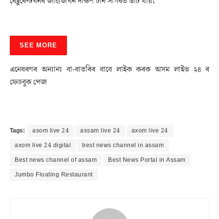
ৰেষ্টুৰেণ্টখনৰ জাহাজখন দক্ষিণ চীন সাগৰত উটি যায়৷
SEE MORE
এনেধৰণৰ অন্যান্য বা-বাতৰিৰ বাবে লাইক কৰক অসম লাইভ ২৪ ৰ
ফেচবুক পেজ
Tags:
asom live 24
assam live 24
axom live 24
axom live 24 digital
best news channel in assam
Best news channel of assam
Best News Portal in Assam
Jumbo Floating Restaurant