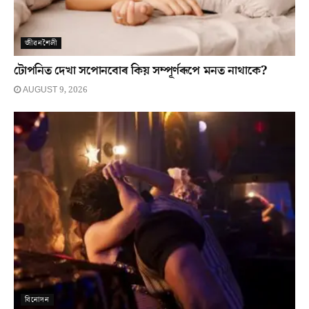
জীৱনশৈলী
টোপনিত দেখা সপোনবোৰ কিয় সম্পূৰ্ণৰূপে মনত নাথাকে?
AUGUST 9, 2026
বিনোদন