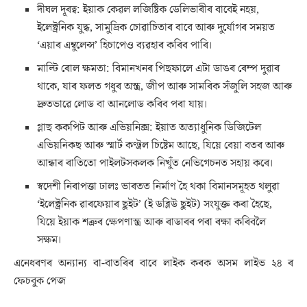
দীঘল দূৰত্ব: ইয়াক কেৱল লজিষ্টিক ডেলিভাৰীৰ বাবেই নহয়,
ইলেক্ট্ৰনিক যুদ্ধ, সামুদ্ৰিক চোৱাচিতাৰ বাবে আৰু দুৰ্যোগৰ সময়ত
‘এয়াৰ এম্বুলেন্স’ হিচাপেও ব্যৱহাৰ কৰিব পাৰি।
মাল্টি ৰোল ক্ষমতা: বিমানখনৰ পিছফালে এটা ডাঙৰ ৰেম্প দুৱাৰ
থাকে, যাৰ ফলত গধুৰ অস্ত্ৰ, জীপ আৰু সামৰিক সঁজুলি সহজ আৰু
দ্ৰুতভাৱে লোড বা আনলোড কৰিব পৰা যায়।
গ্লাছ ককপিট আৰু এভিয়নিক্স: ইয়াত অত্যাধুনিক ডিজিটেল
এভিয়নিকছ আৰু স্মাৰ্ট কণ্ট্ৰল চিষ্টেম আছে, যিয়ে বেয়া বতৰ আৰু
আন্ধাৰ ৰাতিতো পাইলটসকলক নিখুঁত নেভিগেচনত সহায় কৰে।
স্বদেশী নিৰাপত্তা ঢালঃ ভাৰতত নিৰ্মাণ হৈ থকা বিমানসমূহত থলুৱা
‘ইলেক্ট্ৰনিক ৱাৰফেয়াৰ ছুইট’ (ই ডব্লিউ ছুইট) সংযুক্ত কৰা হৈছে,
যিয়ে ইয়াক শত্ৰুৰ ক্ষেপণাস্ত্ৰ আৰু ৰাডাৰৰ পৰা ৰক্ষা কৰিবলৈ
সক্ষম।
এনেধৰণৰ অন্যান্য বা-বাতৰিৰ বাবে লাইক কৰক অসম লাইভ ২৪ ৰ
ফেচবুক পেজ