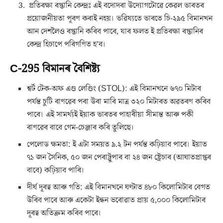
প্ৰতিৰক্ষা ৰপ্তানি কেন্দ্ৰঃ এই বদোদৰা উদ্যোগটোৱে কেৱল ভাৰতৰ
প্ৰয়োজনীয়তা পূৰণ কৰাই নহয়। ভৱিষ্যতে ভাৰতে চি-২৯৫ বিমানখন
আন দেশলৈও ৰপ্তানি কৰিব পাৰে, যাৰ ফলত ই প্ৰতিৰক্ষা ৰপ্তানিৰ
কেন্দ্ৰ হিচাপে পৰিগণিত হ’ব।
C-295 বিমানৰ বৈশিষ্ট্য
শ্বৰ্ট টেক-অফ এণ্ড লেণ্ডিং (STOL): এই বিমানখনে ৬৭০ মিটাৰ
পৰ্যন্ত চুটি ৰাণৱেৰ পৰা উৰা মাৰি মাত্ৰ ৩২০ মিটাৰত অৱতৰণ কৰিব
পাৰে। এই সামৰ্থ্যই ইয়াক ভাৰতৰ পাহাৰীয়া সীমান্ত আৰু পকী
ৰাণৱেৰ বাবে গেম-চেঞ্জাৰ কৰি তুলিছে।
পেলোড ক্ষমতা: ই এটা সময়ত ৯.২ টন পৰ্যন্ত কঢ়িয়াব পাৰে। ইয়াত
৭১ জন সৈনিক, ৫০ জন পেৰাট্ৰুপাৰ বা ২৪ জন ষ্ট্ৰেচাৰ (আঘাতপ্ৰাপ্তৰ
বাবে) কঢ়িয়াব পাৰি।
দীৰ্ঘ দূৰত্ব আৰু গতি: এই বিমানখনে ঘণ্টাত ৪৮০ কিলোমিটাৰ বেগত
উৰিব পাৰে আৰু একেটা ইন্ধন ভৰোৱাত প্ৰায় ৫,০০০ কিলোমিটাৰ
দূৰত্ব অতিক্ৰম কৰিব পাৰে।