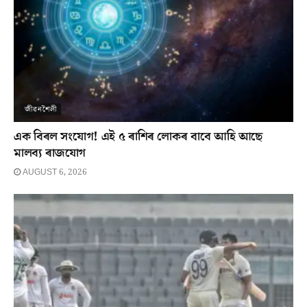
জীৱনশৈলী
এক বিৰল সংযোগ! এই ৫ ৰাশিৰ লোকৰ বাবে আহি আছে
মালব্য ৰাজযোগ
AUGUST 6, 2026