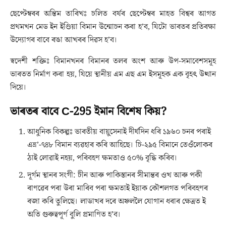
ছেপ্টেম্বৰৰ অন্তিম তাৰিখঃ চলিত বৰ্ষৰ ছেপ্টেম্বৰ মাহত বিশ্বৰ আগত
প্ৰথমখন মেড ইন ইণ্ডিয়া বিমান উন্মোচন কৰা হ’ব, যিটো ভাৰতৰ প্ৰতিৰক্ষা
উদ্যোগৰ বাবে ৰঙা আখৰৰ দিৱস হ’ব।
স্বদেশী শক্তিঃ বিমানখনৰ বিমানৰ তলৰ অংশ আৰু উপ-সমাবেশসমূহ
ভাৰতত নিৰ্মাণ কৰা হয়, যিয়ে স্থানীয় এম এছ এম ইসমূহক এক বৃহৎ উত্থান
দিয়ে।
ভাৰতৰ বাবে C-295 ইমান বিশেষ কিয়?
আধুনিক বিকল্পঃ ভাৰতীয় বায়ুসেনাই দীৰ্ঘদিন ধৰি ১৯৬০ চনৰ পৰাই
এভ্ৰ’-৭৪৮ বিমান ব্যৱহাৰ কৰি আহিছে। চি-২৯৫ বিমানে তেওঁলোকৰ
ঠাই লোৱাই নহয়, পৰিবহণ ক্ষমতাও ৫০% বৃদ্ধি কৰিব।
দূৰ্গম স্থানৰ সংগী: চীন আৰু পাকিস্তানৰ সীমান্তৰ ওখ আৰু পকী
ৰাণৱেৰ পৰা উৰা মাৰিব পৰা ক্ষমতাই ইয়াক কৌশলগত পৰিবহণৰ
ৰজা কৰি তুলিছে। লাডাখৰ দৰে অঞ্চললৈ যোগান ধৰাৰ ক্ষেত্ৰত ই
অতি গুৰুত্বপূৰ্ণ বুলি প্ৰমাণিত হ’ব।