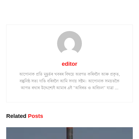
editor
আপোনাক প্ৰতি মুহূৰ্তৰ খবৰৰ বিষয়ে অৱগত কৰিবলৈ আৰু প্ৰকৃত,
বস্তুনিষ্ঠ সত্য দাঙি ধৰিবলৈ আমি সদায় সষ্টম। আপোনাক সময়তকৈ
আগত ৰখাৰ উদ্দেশ্যেই আমাৰ এই "অবিৰত ও অবিচল" যাত্ৰা ...
Related
Posts