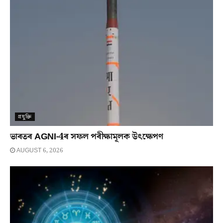
প্ৰযুক্তি
ভাৰতৰ AGNI-4ৰ সফল পৰীক্ষামূলক উৎক্ষেপণ
AUGUST 6, 2026