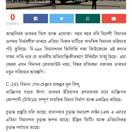
0
SHARES
আত্মনিৰ্ভৰ ভাৰতৰ দিশে আৰু এখোজ। বছৰ বছৰ ধৰি বিদেশী বিমানৰ
ওপৰত নিৰ্ভৰশীল ভাৰতে এতিয়া নিজৰ মাটিতে সামৰিক বিমানৰ ভৱিষ্যত
গঢ়ি তুলিছে। চি-২৯৫ বিমানখনৰ জিলিকি থকা ফিউজেজে এই কথাৰ
সাক্ষ্য দাঙি ধৰে যে ভাৰতীয় অভিযান্ত্ৰিকীকৰণে উৰিবলৈ সাজু হৈছে। এয়া
কেৱল এখন বিমানৰ ৰোলআউট নহয়, বিশ্বৰ প্ৰতিৰক্ষা বজাৰত ভাৰতৰ
নতুন পৰিচয়ৰ আৰম্ভণি।
C-295 বিমান: গেম-চেঞ্জাৰ প্ৰকল্পৰ মূল বিন্দু
ব্যক্তিগত খণ্ডত জাঁপ: ভাৰতৰ ইতিহাসত প্ৰথমবাৰৰ বাবে ব্যক্তিগত
কোম্পানী (টাটা)য়ে সম্পূৰ্ণ সামৰিক বিমান নিৰ্মাণ আৰু একত্ৰিত কৰিছে।
চূড়ান্ত প্ৰস্তুতি চলি আছে: বদোদৰাৰ চূড়ান্ত সমাবেশ লাইন (এফ এ এল)ত
এতিয়া বিমানখন চূড়ান্ত ৰূপত আছে। ইঞ্জিন ফিটিং আৰু এভিয়নিকছ
চূড়ান্ত পৰ্যায়ত আছে।