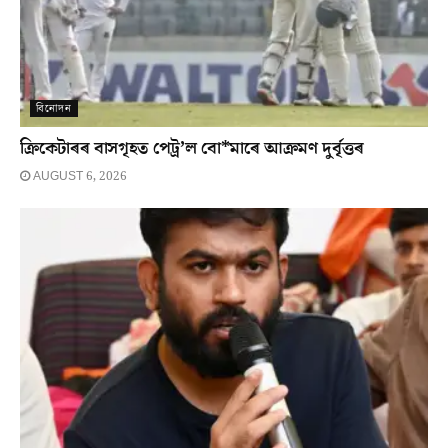
বিনোদন
ক্ৰিকেটাৰৰ বাসগৃহত পেট্ৰ’ল বো*মাৰে আক্ৰমণ দুৰ্বৃত্তৰ
AUGUST 6, 2026