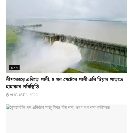
অসম
নীপকোৱে এৰিছে পানী, ৪ খন গেটেৰে পানী এৰি দিয়াৰ পাছতে
হাহাকাৰ পৰিস্থিতি
AUGUST 6, 2026