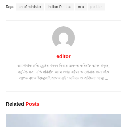
Tags:
chief minister
Indian Politics
mla
politics
editor
আপোনাক প্ৰতি মুহূৰ্তৰ খবৰৰ বিষয়ে অৱগত কৰিবলৈ আৰু প্ৰকৃত,
বস্তুনিষ্ঠ সত্য দাঙি ধৰিবলৈ আমি সদায় সষ্টম। আপোনাক সময়তকৈ
আগত ৰখাৰ উদ্দেশ্যেই আমাৰ এই "অবিৰত ও অবিচল" যাত্ৰা ...
Related
Posts