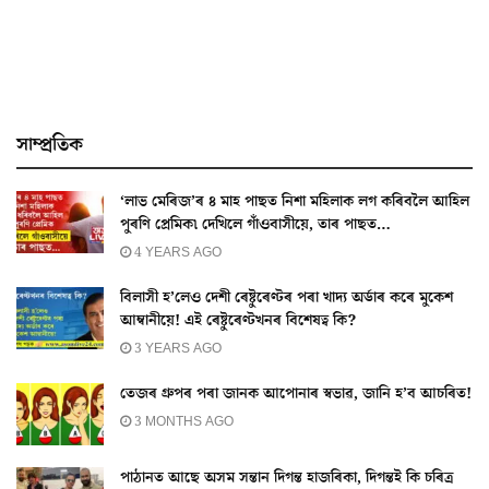
সাম্প্ৰতিক
‘লাভ মেৰিজ’ৰ ৪ মাহ পাছত নিশা মহিলাক লগ কৰিবলৈ আহিল
পুৰণি প্ৰেমিক৷ দেখিলে গাঁওবাসীয়ে, তাৰ পাছত…
4 YEARS AGO
বিলাসী হ’লেও দেশী ৰেষ্টুৰেণ্টৰ পৰা খাদ্য অৰ্ডাৰ কৰে মুকেশ
আম্বানীয়ে! এই ৰেষ্টুৰেণ্টখনৰ বিশেষত্ব কি?
3 YEARS AGO
তেজৰ গ্ৰুপৰ পৰা জানক আপোনাৰ স্বভাৱ, জানি হ’ব আচৰিত!
3 MONTHS AGO
পাঠানত আছে অসম সন্তান দিগন্ত হাজৰিকা, দিগন্তই কি চৰিত্ৰ