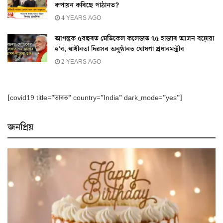
ৰূপায়ন কৰিছে পাঠানত?
4 YEARS AGO
আগন্তুক ৫বছৰত মেডিকেল কলেজত ৭৫ হাজাৰ আসন বঢ়োৱা
হ’ব, স্বাধীনতা দিৱসৰ অনুষ্ঠানত ঘোষণা প্ৰধানমন্ত্ৰীৰ
2 YEARS AGO
[covid19 title=”ভাৰত” country=”India” dark_mode=”yes”]
জনপ্ৰিয়