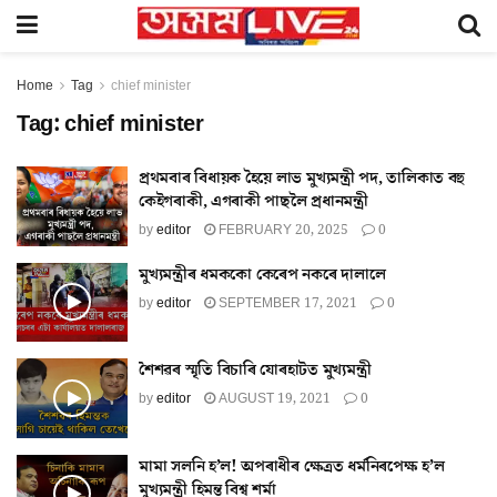
Home
Tag
chief minister
Tag:
chief minister
প্ৰথমবাৰ বিধায়ক হৈয়ে লাভ মুখ্যমন্ত্ৰী পদ, তালিকাত বহু
কেইগৰাকী, এগৰাকী পাছলৈ প্ৰধানমন্ত্ৰী
by
editor
FEBRUARY 20, 2025
0
মুখ্যমন্ত্ৰীৰ ধমককো কেৰেপ নকৰে দালালে
by
editor
SEPTEMBER 17, 2021
0
শৈশৱৰ স্মৃতি বিচাৰি যোৰহাটত মুখ্যমন্ত্ৰী
by
editor
AUGUST 19, 2021
0
মামা সলনি হ’ল! অপৰাধীৰ ক্ষেত্ৰত ধর্মনিৰপেক্ষ হ’ল
মুখ্যমন্ত্ৰী হিমন্ত বিশ্ব শর্মা