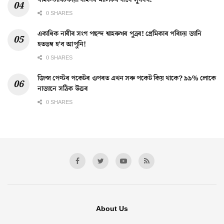
বাইক-চাৰিচকীয়া বাহনৰ মালিকৰ বাবে সুখবৰ!
0 SHARES
একাধিক নাৰীৰ সংগ পছন্দ শ্বাহৰুখৰ পুত্ৰৰ! প্ৰেমিকাৰ পৰিচয় জানি
হতভম্ব হ’ব আপুনি!
0 SHARES
জিন্স পেণ্টৰ পকেটৰ ওপৰত এখন সৰু পকেট কিয় থাকে? ৯৯% লোকে
নাজানে সঠিক উত্তৰ
0 SHARES
About Us