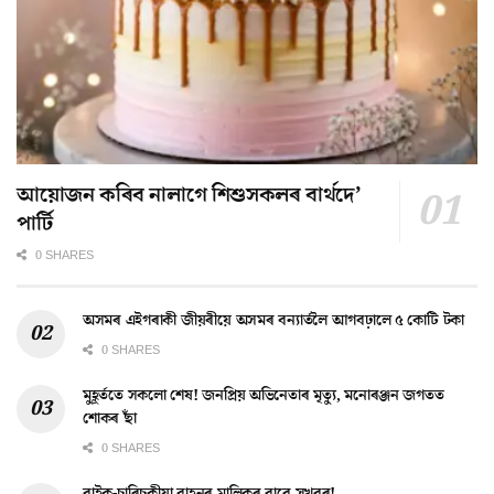
আয়োজন কৰিব নালাগে শিশুসকলৰ বাৰ্থদে’
পাৰ্টি
0 SHARES
অসমৰ এইগৰাকী জীয়ৰীয়ে অসমৰ বন্যাৰ্তলৈ আগবঢ়ালে ৫ কোটি টকা
0 SHARES
মুহূৰ্ততে সকলো শেষ! জনপ্ৰিয় অভিনেতাৰ মৃত্যু, মনোৰঞ্জন জগতত
শোকৰ ছাঁ
0 SHARES