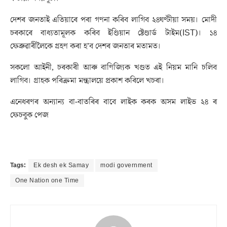
দেশৰ জনতাই এতিয়াৰে পৰা গণনা কৰিব লাগিব ২৪ঘণ্টীয়া সময়। মোদী
চৰকাৰে বাধ্যতামূলক কৰিব ইণ্ডিয়ান ষ্টেণ্ডাৰ্ড টাইম(IST)। ১৪
ফেব্ৰুৱাৰীলৈকে গ্ৰহণ কৰা হ’ব দেশৰ জনতাৰ মতামত।
সকলো আইনী, চৰকাৰী আৰু বাণিজ্যিক খণ্ডত এই নিয়ম মানি চলিব
লাগিব। গ্ৰাহক পৰিক্ৰমা মন্ত্ৰালয়ে প্ৰকাশ কৰিলে খচৰা।
এনেধৰণৰ অন্যান্য বা-বাতৰিৰ বাবে লাইক কৰক অসম লাইভ ২৪ ৰ
ফেচবুক পেজ
Tags:
Ek desh ek Samay
modi government
One Nation one Time