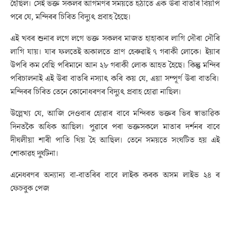
হৈছিল। সেই ভক্ত সকলৰ আগমণৰ সময়তে হঠাতে এক উৰা বাতৰি বিয়পি
পৰে যে, মন্দিৰৰ চিৰিত বিদ্যুৎ প্ৰবাহ হৈছে।
এই খবৰ শুনাৰ লগে লগে ভক্ত সকলৰ মাজত হাহাকাৰ লাগি দৌৰা দৌৰি
লাগি যায়। যাৰ ফলতেই অকালতে প্ৰাণ হেৰুৱাই ৭ গৰাকী লোকে। ইয়াৰ
উপৰি কম বেছি পৰিমানে আন ২৮ গৰাকী লোক আহত হৈছে। কিন্তু মন্দিৰ
পৰিচালনাই এই উৰা বাতৰি নস্যাৎ কৰি কয় যে, এয়া সম্পূৰ্ণ উৰা বাতৰি।
মন্দিৰৰ চিৰিত তেনে কোনোধৰণৰ বিদ্যুৎ প্ৰবাহ হোৱা নাছিল।
উল্লেখ্য যে, আজি দেওবাৰ হোৱাৰ বাবে মন্দিৰত ভক্তৰ ভিৰ স্বাভাৱিক
দিনতকৈ অধিক আছিল। পুৱাৰে পৰা ভক্তসকলে মাতাৰ দৰ্শনৰ বাবে
দীঘলীয়া শাৰী পাতি থিয় হৈ আছিল। তেনে সময়তে সংঘটিত হয় এই
শোকাৱহ দুৰ্ঘটনা।
এনেধৰণৰ অন্যান্য বা-বাতৰিৰ বাবে লাইক কৰক অসম লাইভ ২৪ ৰ
ফেচবুক পেজ