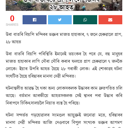
0
SHARES
উৰা বাতৰি বিয়পি মন্দিৰৰ ভক্তৰ মাজত হাহাকাৰ, ৭ জনে হেৰুৱালে প্ৰাণ,
২৮ আহত
উৰা বাতৰি বিয়পি পৰিস্থিতি ইমানেই ভয়ংকৰ হৈ পৰে যে, বহু মানুহৰ
মাজত হাহাকাৰ লাগি দৌৰা দৌৰি কৰাৰ ফলতে প্ৰাণ হেৰুৱালে ৭ জনকৈ
লোকে। ইয়াৰ উপৰি আহত হৈছে ২৮ গৰাকী লোক। এই শোকাৱহ ঘটনা
সংঘটিত হৈছে হৰিদ্বাৰৰ মানসা দেৱী মন্দিৰত।
ঘটনাস্থলীত আৱদ্ধ হৈ থকা অন্য লোকসকলক উদ্ধাৰৰ কাম দ্ৰুতগতিত চলি
আছে। বৰ্তমান আৰক্ষীয়ে আহতসকলক সেই স্থানৰ পৰা উদ্ধাৰ কৰি
নিৰাপদে চিকিৎসালয়লৈ নিয়াত ব্যস্ত হৈ পৰিছে।
ঘটনা সন্দৰ্ভত গড়হোৱালৰ সংমণ্ডল আয়ুক্তই জনোৱা মতে, হৰিদ্বাৰৰ
মানসা দেৱী মন্দিৰত আজি দেওবাৰে বিপুল সংখ্যক ভক্তৰ আগমণ