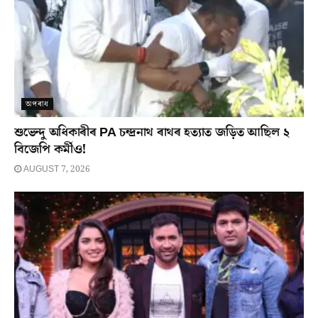
অপৰাধ
শুভেন্দু অধিকাৰীৰ PA চন্দ্ৰনাথ ৰাথৰ হত্যাত জড়িত আছিল ২
বিজেপি কৰ্মীও!
AUGUST 7, 2026