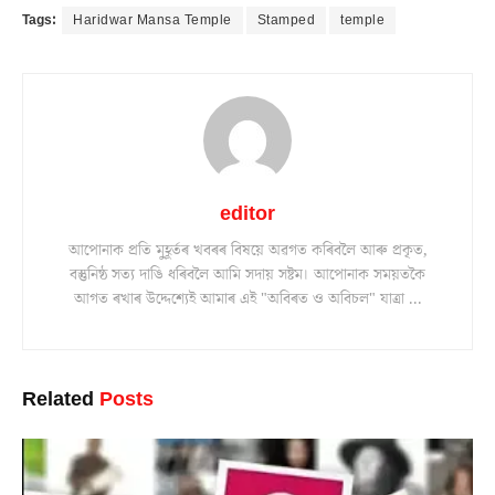
Tags:
Haridwar Mansa Temple
Stamped
temple
editor
আপোনাক প্ৰতি মুহূৰ্তৰ খবৰৰ বিষয়ে অৱগত কৰিবলৈ আৰু প্ৰকৃত,
বস্তুনিষ্ঠ সত্য দাঙি ধৰিবলৈ আমি সদায় সষ্টম। আপোনাক সময়তকৈ
আগত ৰখাৰ উদ্দেশ্যেই আমাৰ এই "অবিৰত ও অবিচল" যাত্ৰা ...
Related
Posts