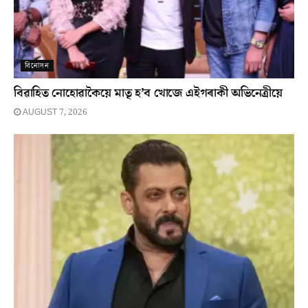
বিনোদন
বিৱাহিত নোহোৱাকৈয়ে মাতৃ হ’ব খোজে এইগৰাকী অভিনেত্ৰীয়ে
AUGUST 7, 2026