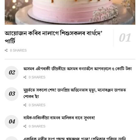
আয়োজন কৰিব নালাগে শিশুসকলৰ বাৰ্থদে’
পাৰ্টি
0 SHARES
অসমৰ এইগৰাকী জীয়ৰীয়ে অসমৰ বন্যাৰ্তলৈ আগবঢ়ালে ৫ কোটি টকা
0 SHARES
মুহূৰ্ততে সকলো শেষ! জনপ্ৰিয় অভিনেতাৰ মৃত্যু, মনোৰঞ্জন জগতত
শোকৰ ছাঁ
0 SHARES
বাইক-চাৰিচকীয়া বাহনৰ মালিকৰ বাবে সুখবৰ!
0 SHARES
একাধিক নাৰীৰ সংগ পছন্দ শ্বাহৰুখৰ পুত্ৰৰ! প্ৰেমিকাৰ পৰিচয় জানি