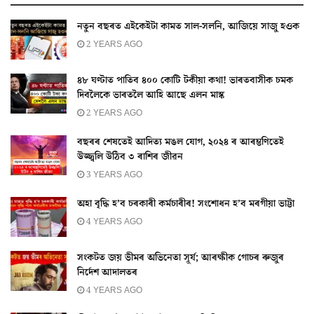
নতুন বছৰত এইকেইটা কামত সাল-সলনি, আজিয়ে সাজু হওক
2 YEARS AGO
৪৮ ঘণ্টাত পাতিব ৪০০ কোটি টকীয়া কথা! ভাৰতবাসীক চমক
দিবলৈকে ভাৰতলৈ আহি আছে এলন মাস্ক
2 YEARS AGO
বছৰৰ শেষতেই আদিত্য মঙল যোগ, ২০২৪ ৰ আৰম্ভণিতেই
উজ্জ্বলি উঠিব ৩ ৰাশিৰ জীৱন
3 YEARS AGO
অহা বৃদ্ধি হ’ব চৰকাৰী কৰ্মচাৰীৰ! সংশোধন হ’ব মৰগীয়া ভাট্টা
4 YEARS AGO
সংকটত জয় ভীমৰ অভিনেতা সূৰ্য; আৰক্ষীক গোচৰ ৰুজুৰ
নিৰ্দেশ আদালতৰ
4 YEARS AGO