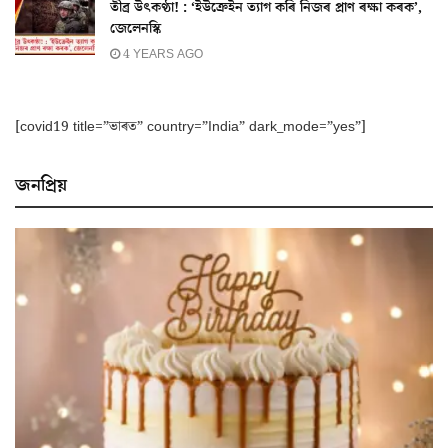
তীব্ৰ উৎকণ্ঠা! : ‘ইউক্ৰেইন ত্যাগ কৰি নিজৰ প্ৰাণ ৰক্ষা কৰক’,
জেলেনস্কি
4 YEARS AGO
[covid19 title=”ভাৰত” country=”India” dark_mode=”yes”]
জনপ্ৰিয়