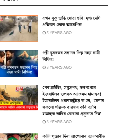
এখন বুকু ভাঙি যোৱা ছবি। দৃশ্য দেখি
প্ৰতিজন লোক আৱেগিক
5 YEARS AGO
পত্নী নুসৰতৰ সন্তানৰ পিতৃ নহয় স্বামী
নিখিল!
5 YEARS AGO
পেৰাগ্লাইডিং, সমুদ্ৰপথ, স্থলপথেৰে
ইজৰাইলৰ ওপৰত আক্ৰমম হামাছৰ!
ইজৰাইলৰ প্ৰধানমন্ত্ৰীয়ে ক’লে, ‘সেনাৰ
সকলো শক্তিক ব্যৱহাৰ কৰি আমি
হামাছক ভাৱিব নোৱাৰা প্ৰত্তুত্ত্যৰ দিম’
3 YEARS AGO
কালি পূজাৰ দিনা আপোনাৰ আলমাৰীত