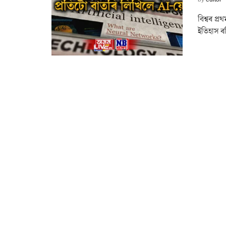
বিশ্বৰ প্
ইতিহাস ৰচ