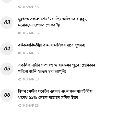
0 SHARES
মুহূৰ্ততে সকলো শেষ! জনপ্ৰিয় অভিনেতাৰ মৃত্যু,
মনোৰঞ্জন জগতত শোকৰ ছাঁ
0 SHARES
বাইক-চাৰিচকীয়া বাহনৰ মালিকৰ বাবে সুখবৰ!
0 SHARES
একাধিক নাৰীৰ সংগ পছন্দ শ্বাহৰুখৰ পুত্ৰৰ! প্ৰেমিকাৰ
পৰিচয় জানি হতভম্ব হ’ব আপুনি!
0 SHARES
জিন্স পেণ্টৰ পকেটৰ ওপৰত এখন সৰু পকেট কিয়
থাকে? ৯৯% লোকে নাজানে সঠিক উত্তৰ
0 SHARES