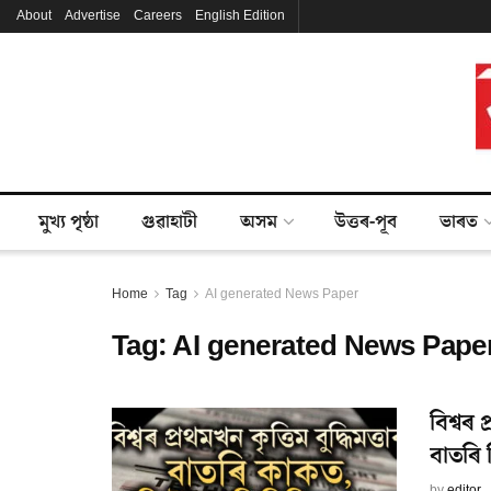
About
Advertise
Careers
English Edition
মুখ্য পৃষ্ঠা
গুৱাহাটী
অসম
উত্তৰ-পূব
ভাৰত
Home
Tag
AI generated News Paper
Tag:
AI generated News Pape
বিশ্বৰ 
বাতৰি 
by
editor