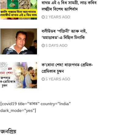
ৰাখত এই ৫ বিধ সামগ্ৰী, লাভ কৰিব
লক্ষ্মীৰ বিশেষ আশিৰ্বাদ
2 YEARS AGO
বলীউডৰ ‘গজিনী’ আৰু নাই,
‘মহাভাৰত’-এ দিছিল চিনাকি
5 DAYS AGO
ক’ৰোনা শেষ! ৰাজপথত প্ৰেমিক-
প্ৰেমিকাৰ চুম্বন
5 YEARS AGO
[covid19 title=”ভাৰত” country=”India”
dark_mode=”yes”]
জনপ্ৰিয়