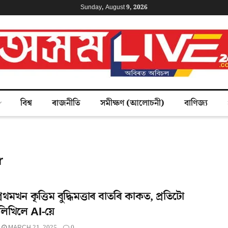
Sunday, August 9, 2026
বিশ্ব
ৰাজনীতি
সমীক্ষণ (আলোচনী)
বাণিজ্য
r
প্ৰথমখন কৃত্তিম বুদ্ধিমত্তাৰ বাতৰি কাকত, প্ৰতিটো
লিখিলে AI-য়ে
MARCH 21, 2025
0