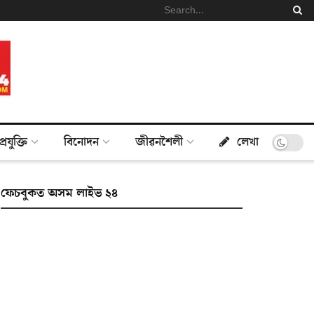
প্ৰযুক্তি
বিনোদন
জীৱনশৈলী
লেখা
ফেচবুকত অসম লাইভ ২৪