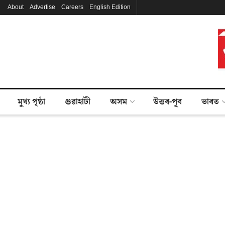
About
Advertise
Careers
English Edition
মুখ্য পৃষ্ঠা
গুৱাহাটী
অসম
উত্তৰ-পূব
ভাৰত