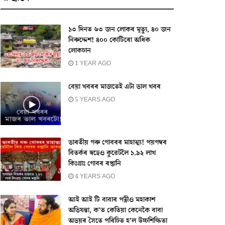
১৩ দিনত ৬৩ জন লোকৰ মৃত্যু, ৪০ জন
নিৰুদ্দেশ! ৪০০ কোটিৰো অধিক
লোকচান
1 YEAR AGO
বেয়া খবৰৰ মাজতেই এটা ভাল খবৰ
5 YEARS AGO
ভাৰতীয় গৰু গোবৰৰ মাহাত্ম্য! পয়গম্বৰ
বিতৰ্কৰ স্বত্বেও কুৱেটলৈ ১.৯২ লাখ
কিঃগ্ৰাঃ গোবৰ ৰপ্তানি
4 YEARS AGO
আই আই টি বাবাৰ পত্নীও মহাকাশ
অভিযন্তা, ক’ত কেতিয়া কেনেকৈ বাবা
অভয়ৰ সৈতে পৰিচিত হ’ল উচ্চশিক্ষিতা