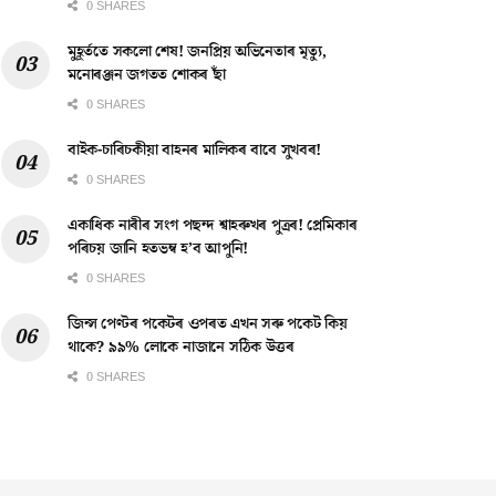
0 SHARES
মুহূৰ্ততে সকলো শেষ! জনপ্ৰিয় অভিনেতাৰ মৃত্যু,
মনোৰঞ্জন জগতত শোকৰ ছাঁ
0 SHARES
বাইক-চাৰিচকীয়া বাহনৰ মালিকৰ বাবে সুখবৰ!
0 SHARES
একাধিক নাৰীৰ সংগ পছন্দ শ্বাহৰুখৰ পুত্ৰৰ! প্ৰেমিকাৰ
পৰিচয় জানি হতভম্ব হ’ব আপুনি!
0 SHARES
জিন্স পেণ্টৰ পকেটৰ ওপৰত এখন সৰু পকেট কিয়
থাকে? ৯৯% লোকে নাজানে সঠিক উত্তৰ
0 SHARES