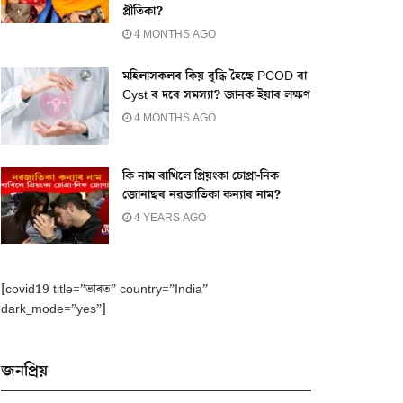
প্ৰীতিকা?
4 MONTHS AGO
মহিলাসকলৰ কিয় বৃদ্ধি হৈছে PCOD বা
Cyst ৰ দৰে সমস্যা? জানক ইয়াৰ লক্ষণ
4 MONTHS AGO
কি নাম ৰাখিলে প্ৰিয়ংকা চোপ্ৰা-নিক
জোনাছৰ নৱজাতিকা কন্যাৰ নাম?
4 YEARS AGO
[covid19 title=”ভাৰত” country=”India”
dark_mode=”yes”]
জনপ্ৰিয়