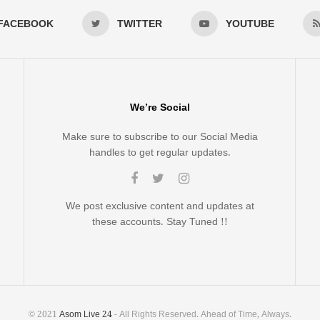
FACEBOOK
TWITTER
YOUTUBE
We’re Social
Make sure to subscribe to our Social Media
handles to get regular updates.
We post exclusive content and updates at
these accounts. Stay Tuned !!
© 2021
Asom Live 24
- All Rights Reserved. Ahead of Time, Always.