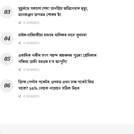
মুহূৰ্ততে সকলো শেষ! জনপ্ৰিয় অভিনেতাৰ মৃত্যু,
মনোৰঞ্জন জগতত শোকৰ ছাঁ
0 SHARES
বাইক-চাৰিচকীয়া বাহনৰ মালিকৰ বাবে সুখবৰ!
0 SHARES
একাধিক নাৰীৰ সংগ পছন্দ শ্বাহৰুখৰ পুত্ৰৰ! প্ৰেমিকাৰ
পৰিচয় জানি হতভম্ব হ’ব আপুনি!
0 SHARES
জিন্স পেণ্টৰ পকেটৰ ওপৰত এখন সৰু পকেট কিয়
থাকে? ৯৯% লোকে নাজানে সঠিক উত্তৰ
0 SHARES