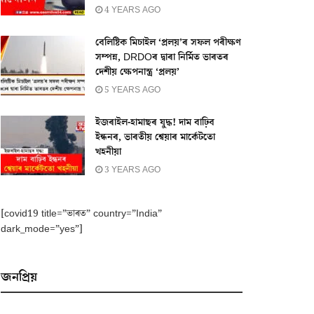
4 YEARS AGO
বেলিষ্টিক মিচাইল ‘প্ৰলয়’ৰ সফল পৰীক্ষণ
সম্পন্ন, DRDOৰ দ্বাৰা নিৰ্মিত ভাৰতৰ
দেশীয় ক্ষেপনাস্ত্ৰ ‘প্ৰলয়’
5 YEARS AGO
ইজৰাইল-হামাছৰ যুদ্ধ! দাম বাঢ়িব
ইন্ধনৰ, ভাৰতীয় শ্বেয়াৰ মাৰ্কেটতো
খহনীয়া
3 YEARS AGO
[covid19 title=”ভাৰত” country=”India”
dark_mode=”yes”]
জনপ্ৰিয়