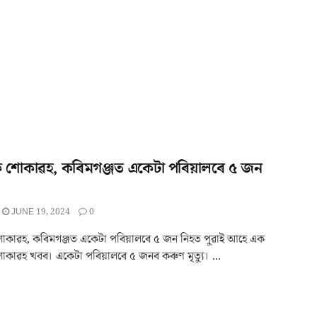
 শোকাৱহ, কৰিমগঞ্জত একেটা পৰিয়ালৰে ৫ জন
JUNE 19, 2024
0
োকাৱহ, কৰিমগঞ্জত একেটা পৰিয়ালৰে ৫ জন নিহত পুৱাই আহে এক
কাৱহ খবৰ। একেটা পৰিয়ালৰে ৫ জনৰ কৰুণ মৃত্যু। ...