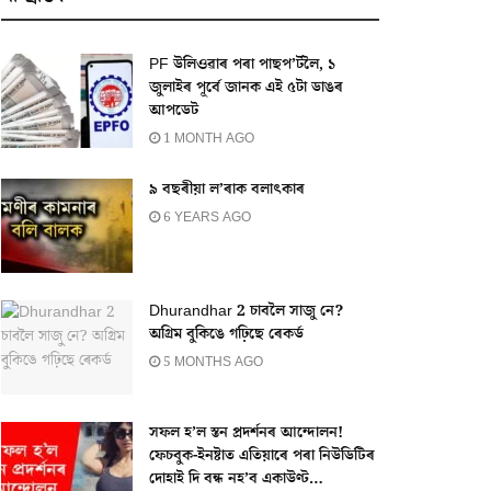
PF উলিওৱাৰ পৰা পাছপ’ৰ্টলৈ, ১
জুলাইৰ পূৰ্বে জানক এই ৫টা ডাঙৰ
আপডেট
1 MONTH AGO
৯ বছৰীয়া ল’ৰাক বলাৎকাৰ
6 YEARS AGO
Dhurandhar 2 চাবলৈ সাজু নে?
অগ্ৰিম বুকিঙে গঢ়িছে ৰেকৰ্ড
5 MONTHS AGO
সফল হ’ল স্তন প্ৰদৰ্শনৰ আন্দোলন!
ফেচবুক-ইনষ্টাত এতিয়াৰে পৰা নিউডিটিৰ
দোহাই দি বন্ধ নহ’ব একাউণ্ট…