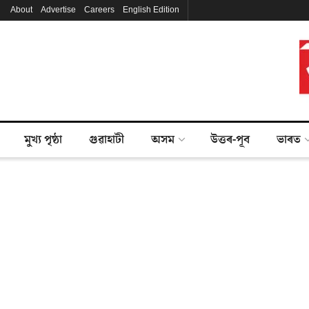
About
Advertise
Careers
English Edition
মুখ্য পৃষ্ঠা
গুৱাহাটী
অসম
উত্তৰ-পূব
ভাৰত