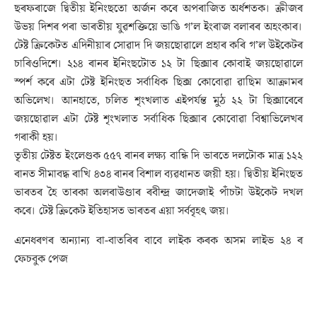
ছৰফৰাজে দ্বিতীয় ইনিংছতো অৰ্জন কৰে অপৰাজিত অৰ্ধশতক। ক্ৰীজৰ
উভয় দিশৰ পৰা ভাৰতীয় যুৱশক্তিয়ে ভাঙি গ’ল ইংৰাজ বলাৰৰ অহংকাৰ।
টেষ্ট ক্ৰিকেটত এদিনীয়াৰ সোৱাদ দি জয়ছোৱালে প্ৰহাৰ কৰি গ’ল উইকেটৰ
চাৰিওদিশে। ২১৪ ৰানৰ ইনিংছটোত ১২ টা ছিক্সাৰ কোবাই জয়ছোৱালে
স্পৰ্শ কৰে এটা টেষ্ট ইনিংছত সৰ্বাধিক ছিক্স কোবোৱা ৱাছিম আক্ৰামৰ
অভিলেখ। আনহাতে, চলিত শৃংখলাত এইপৰ্যন্ত মুঠ ২২ টা ছিক্সাৰেৰে
জয়ছোৱাল এটা টেষ্ট শৃংখলাত সৰ্বাধিক ছিক্সাৰ কোবোৱা বিশ্বাভিলেখৰ
গৰাকী হয়।
তৃতীয় টেষ্টত ইংলেণ্ডক ৫৫৭ ৰানৰ লক্ষ্য বান্ধি দি ভাৰতে দলটোক মাত্ৰ ১২২
ৰানত সীমাবদ্ধ ৰাখি ৪৩৪ ৰানৰ বিশাল ব্যৱধানত জয়ী হয়। দ্বিতীয় ইনিংছত
ভাৰতৰ হৈ তাৰকা অলৰাউণ্ডাৰ ৰবীন্দ্ৰ জাদেজাই পাঁচটা উইকেট দখল
কৰে। টেষ্ট ক্ৰিকেট ইতিহাসত ভাৰতৰ এয়া সৰ্ববৃহৎ জয়।
এনেধৰণৰ অন্যান্য বা-বাতৰিৰ বাবে লাইক কৰক অসম লাইভ ২৪ ৰ
ফেচবুক পেজ