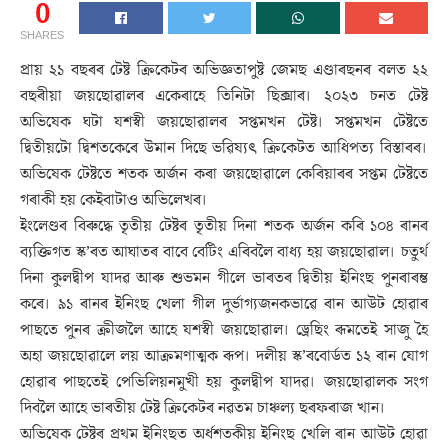
0
SHARES
প্ৰায় ২১ বছৰৰ টেষ্ট ক্ৰিকেটৰ অভিজ্ঞতাপুষ্ট জেমছ এণ্ডাৰছনৰ বলত ২২
বছৰীয়া জয়ছোৱালৰ একেৰাহে তিনিটা ছিক্সাৰ। ২০২৩ চনত টেষ্ট
অভিষেক ঘটা যশস্বী জয়ছোৱালৰ সপ্তমখন টেষ্ট। সপ্তমখন টেষ্টতে
দ্বিতীয়টো দ্বিশতকেৰে উমান দিছে ভৱিষ্যৎ ক্ৰিকেটত আধিপত্য বিস্তাৰৰ।
অভিষেক টেষ্টতে শতক অৰ্জন কৰা জয়ছোৱালে কেৰিয়াৰৰ সপ্তম টেষ্টতে
গৰাকী হয় কেইবাটাও অভিলেখৰ।
ইংলেণ্ডৰ বিৰুদ্ধে তৃতীয় টেষ্টৰ তৃতীয় দিনা শতক অৰ্জন কৰি ১০৪ ৰানৰ
ব্যক্তিগত স্ক’ৰত আঘাতৰ বাবে বেটিং এৰিবলৈ বাধ্য হয় জয়ছোৱাল। চতুৰ্থ
দিনা কুলদ্বীপ যাদৱ আৰু শুভমন গীলে ভাৰতৰ দ্বিতীয় ইনিংছ পুনৰাৰম্ভ
কৰে। ৯১ ৰানৰ ইনিংছ খেলা গীল দুৰ্ভাগ্যজনকভাৱে ৰান আউট হোৱাৰ
পাছতে পুনৰ ক্ৰীজলৈ আহে যশস্বী জয়ছোৱাল। ড্ৰেছিং ৰূমতেই সাজু হৈ
অহা জয়ছোৱালে লয় আক্ৰমণাত্মক ৰূপ। দলীয় স্ক’ৰবোৰ্ডত ১২ ৰান যোগ
হোৱাৰ পাছতেই পেভিলিয়নমুখী হয় কুলদ্বীপ যাদৱ। জয়ছোৱালক সংগ
দিবলৈ আহে ভাৰতীয় টেষ্ট ক্ৰিকেটৰ নৱতম চাঞ্চল্য ছৰফৰাজ খান।
অভিষেক টেষ্টৰ প্ৰথম ইনিংছত অৰ্ধশতকীয় ইনিংছ খেলি ৰান আউট হোৱা