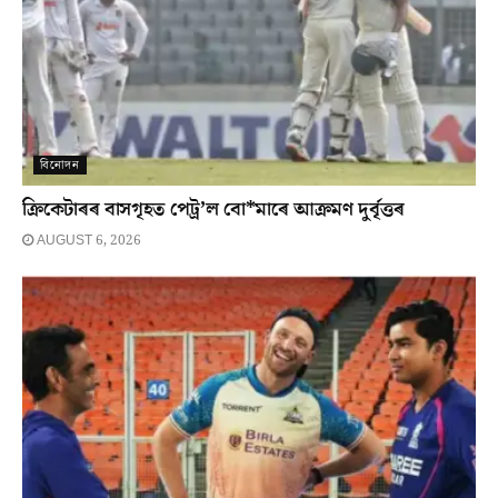
বিনোদন
ক্ৰিকেটাৰৰ বাসগৃহত পেট্ৰ’ল বো*মাৰে আক্ৰমণ দুৰ্বৃত্তৰ
AUGUST 6, 2026