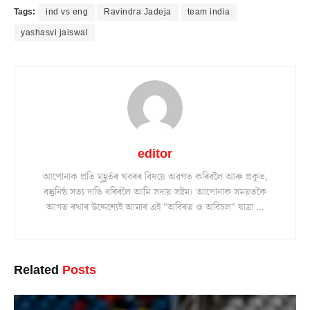
Tags:
ind vs eng
Ravindra Jadeja
team india
yashasvi jaiswal
editor
আপোনাক প্ৰতি মুহূৰ্তৰ খবৰৰ বিষয়ে অৱগত কৰিবলৈ আৰু প্ৰকৃত,
বস্তুনিষ্ঠ সত্য দাঙি ধৰিবলৈ আমি সদায় সষ্টম। আপোনাক সময়তকৈ
আগত ৰখাৰ উদ্দেশ্যেই আমাৰ এই "অবিৰত ও অবিচল" যাত্ৰা ...
Related
Posts