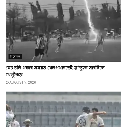
বিনোদন
মেচ চলি থকাৰ সময়ত খেলপথাৰতেই মৃ*ত্যুক সাবটিলে
খেলুৱৈয়ে
AUGUST 7, 2026