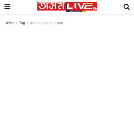
Home
Tag
assam govt decision