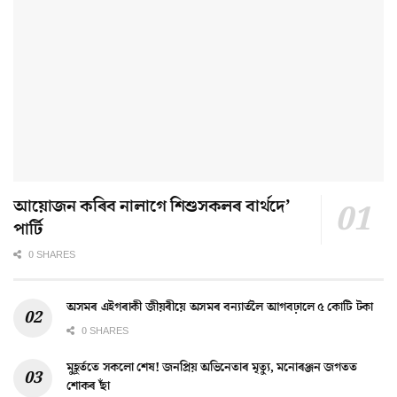
আয়োজন কৰিব নালাগে শিশুসকলৰ বাৰ্থদে’
পাৰ্টি
0 SHARES
অসমৰ এইগৰাকী জীয়ৰীয়ে অসমৰ বন্যাৰ্তলৈ আগবঢ়ালে ৫ কোটি টকা
0 SHARES
মুহূৰ্ততে সকলো শেষ! জনপ্ৰিয় অভিনেতাৰ মৃত্যু, মনোৰঞ্জন জগতত
শোকৰ ছাঁ