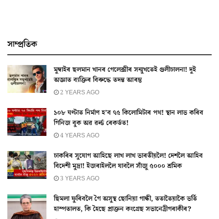
সাম্প্ৰতিক
মুম্বাইৰ ছলমান খানৰ গেলেক্সীৰ সন্মুখতেই গুলীচালনা! দুই
অজ্ঞাত ব্যক্তিৰ বিৰুদ্ধে তদন্ত আৰম্ভ
2 YEARS AGO
১০৮ ঘণ্টাত নিৰ্মাণ হ’ব ৭৫ কিলোমিটাৰ পথ! স্থান লাভ কৰিব
গিনিজ বুক অৱ ৱৰ্ল্ড ৰেকৰ্ডত!
4 YEARS AGO
চাকৰিৰ সুযোগ আহিছে লাখ লাখ ভাৰতীয়লৈ! দেশলৈ আহিব
বিদেশী মুদ্ৰা! ইজৰাইললৈ যাবলৈ সাঁজু ৫০০০ শ্ৰমিক
3 YEARS AGO
ছিমলা ফুৰিবলৈ গৈ অসুস্থ ছোনিয়া গান্ধী, ততাতৈয়াকৈ ভৰ্তি
হাস্পতালত, কি হৈছে প্ৰাক্তন কংগ্ৰেছ সভানেত্ৰীগৰাকীৰ?