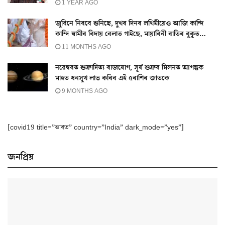
1 YEAR AGO
জুবিনে নিৰবে শুনিছে, দুখৰ দিনৰ লখিমীয়েও আজি কান্দি
কান্দি স্বামীৰ বিদায় বেলাত গাইছে, মায়াবিনী ৰাতিৰ বুকুত…
11 MONTHS AGO
নৱেম্বৰত শুক্ৰাদিত্য ৰাজযোগ, সূৰ্য শুক্ৰৰ মিলনত আগন্তুক
মাহত ধনসুখ লাভ কৰিব এই ৫ৰাশিৰ জাতকে
9 MONTHS AGO
[covid19 title=”ভাৰত” country=”India” dark_mode=”yes”]
জনপ্ৰিয়