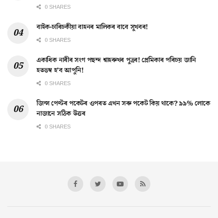
0 SHARES
বাইক-চাৰিচকীয়া বাহনৰ মালিকৰ বাবে সুখবৰ!
0 SHARES
একাধিক নাৰীৰ সংগ পছন্দ শ্বাহৰুখৰ পুত্ৰৰ! প্ৰেমিকাৰ পৰিচয় জানি
হতভম্ব হ’ব আপুনি!
0 SHARES
জিন্স পেণ্টৰ পকেটৰ ওপৰত এখন সৰু পকেট কিয় থাকে? ৯৯% লোকে
নাজানে সঠিক উত্তৰ
0 SHARES