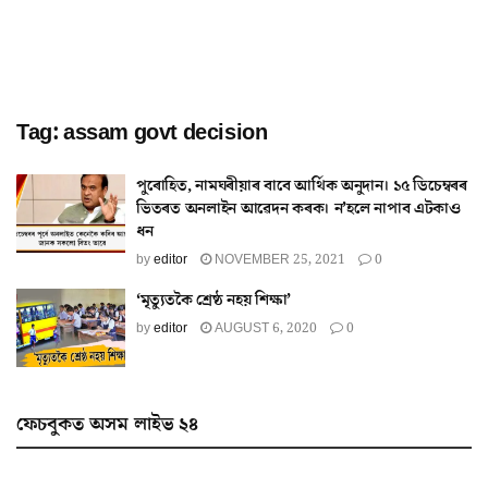
Tag:
assam govt decision
পুৰোহিত, নামঘৰীয়াৰ বাবে আৰ্থিক অনুদান। ১৫ ডিচেম্বৰৰ
ভিতৰত অনলাইন আৱেদন কৰক। ন’হলে নাপাব এটকাও
ধন
by
editor
NOVEMBER 25, 2021
0
‘মৃত‍্যুতকৈ শ্ৰেষ্ঠ নহয় শিক্ষা’
by
editor
AUGUST 6, 2020
0
ফেচবুকত অসম লাইভ ২৪