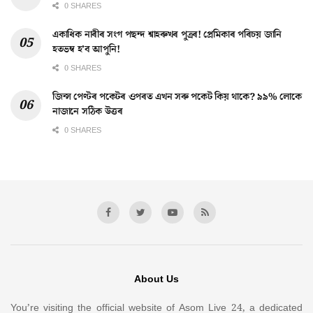
0 SHARES
একাধিক নাৰীৰ সংগ পছন্দ শ্বাহৰুখৰ পুত্ৰৰ! প্ৰেমিকাৰ পৰিচয় জানি
হতভম্ব হ’ব আপুনি!
0 SHARES
জিন্স পেণ্টৰ পকেটৰ ওপৰত এখন সৰু পকেট কিয় থাকে? ৯৯% লোকে
নাজানে সঠিক উত্তৰ
0 SHARES
About Us
You’re visiting the official website of Asom Live 24, a dedicated