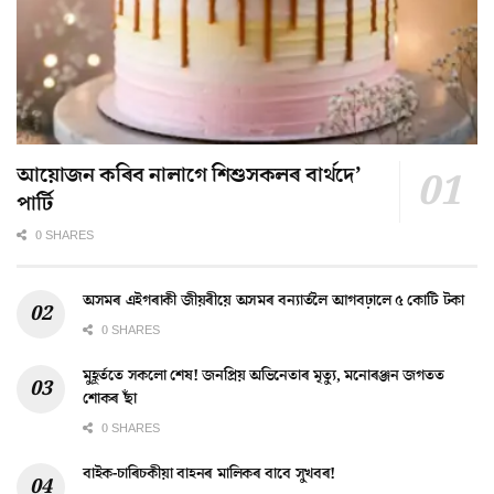
আয়োজন কৰিব নালাগে শিশুসকলৰ বাৰ্থদে’
পাৰ্টি
0 SHARES
অসমৰ এইগৰাকী জীয়ৰীয়ে অসমৰ বন্যাৰ্তলৈ আগবঢ়ালে ৫ কোটি টকা
0 SHARES
মুহূৰ্ততে সকলো শেষ! জনপ্ৰিয় অভিনেতাৰ মৃত্যু, মনোৰঞ্জন জগতত
শোকৰ ছাঁ
0 SHARES
বাইক-চাৰিচকীয়া বাহনৰ মালিকৰ বাবে সুখবৰ!