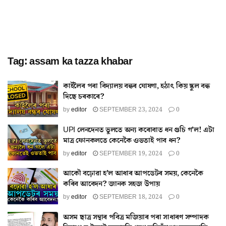
Tag:
assam ka tazza khabar
কাইলৈৰ পৰা বিদ্যালয় বন্ধৰ ঘোষণা, হঠাৎ কিয় স্কুল বন্ধ
দিছে চৰকাৰে?
by
editor
SEPTEMBER 23, 2024
0
UPI লেনদেনত ভুলতে অন্য কৰোবাত ধন গুচি গ’ল! এটা
মাত্ৰ ফোনকলতে কেনেকৈ ওভতাই পাব ধন?
by
editor
SEPTEMBER 19, 2024
0
আকৌ বঢ়োৱা হ’ল আধাৰ আপডেটৰ সময়, কেনেকৈ
কৰিব আবেদন? জানক সহজ উপায়
by
editor
SEPTEMBER 18, 2024
0
অসম ছাত্ৰ সন্থাৰ পবিত্ৰ মজিয়াৰ পৰা সাধাৰণ সম্পাদক