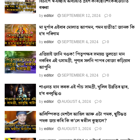
হিচাপে স্ব-ইচ্ছাই অব্যাহতি গ্ৰহণ কৰিছোঁঃশংকৰজ্যোতি
বৰুৱা
by
editor
SEPTEMBER 12, 2024
0
মা দুৰ্গাৰ এইবাৰ দোলাত আগমন, গমন হাতীত! জানক কি
হ’ব পৰিণাম
by
editor
SEPTEMBER 4, 2024
0
এতিয়াই জানি থওক! পিতৃপক্ষৰ সময়ত ভুলতো দান
নকৰিব এই ৭সামগ্ৰী, পূণ্যৰ সলনি পাপৰ বোজা কঢ়িয়াব
আপুনি
by
editor
SEPTEMBER 4, 2024
0
শাওনত দান কৰক এই পাঁচ সামগ্ৰী, খুলিব উন্নতিৰ দ্বাৰ,
হ’ব ধনবৃদ্ধিও
by
editor
AUGUST 4, 2024
0
অলিম্পিকত দেশলৈ আহিল আৰু এটা পদক, শ্বুটিঙত
পদক জয় কৰি কি ক’লে স্বপ্নীল কুছালে?
by
editor
AUGUST 1, 2024
0