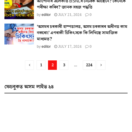
আপোনাৰ এলেকাত BSNLৰ নেটৱৰ্ক আছেনে? কেনেকৈ
পৰীক্ষা কৰিব? জানক সহজ পদ্ধতি
by
editor
JULY 21, 2024
0
‘অসমৰ চৰকাৰী হাস্পতালত, অসম চৰকাৰৰ অধীনত কাম
নকৰো৷’ এগৰাকী চিকিৎসকে কি লিখিছে সামাজিক
মাধ্যমত?
by
editor
JULY 17, 2024
0
1
2
3
…
224
ফেচবুকত অসম লাইভ ২৪