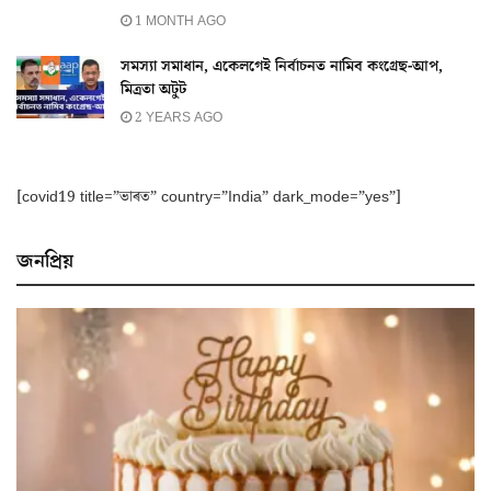
1 MONTH AGO
সমস্যা সমাধান, একেলগেই নিৰ্বাচনত নামিব কংগ্ৰেছ-আপ,
মিত্ৰতা অটুট
2 YEARS AGO
[covid19 title=”ভাৰত” country=”India” dark_mode=”yes”]
জনপ্ৰিয়