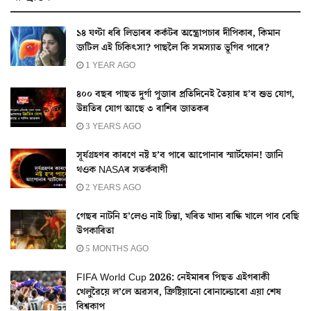
১৪ ঘণ্টা ধৰি লিভাৰৰ কৰ্কটৰ অস্ত্ৰোপচাৰ দীপিকাৰ, কিমান
জটিল এই চিকিৎসা? পাছলৈ কি সমস্যাত ভূগিব পাৰে?
1 YEAR AGO
৪০০ বছৰ পাছত দুৰ্গা পুজাৰ প্ৰতিদিনেই তৈয়াৰ হ’ব শুভ যোগ,
উন্নতিৰ যোগ আছে ৩ ৰাশিৰ জাতকৰ
3 YEARS AGO
সূৰ্যগ্ৰহণৰ কাৰণে নষ্ট হ’ব পাৰে আপোনাৰ স্মাৰ্টফোন! জানি
থওক NASAৰ সতৰ্কবাণী
2 YEARS AGO
গেছৰ নাটনি হ’লেও নাই চিন্তা, খৰিত খাদ্য ৰান্ধি খালে পাব বেছি
উপকাৰিতা
5 MONTHS AGO
FIFA World Cup 2026: নেইমাৰৰ পিছত এইগৰাকী
খেলুৱৈয়ে ল’লে অৱসৰ, ক্রিষ্টিয়ানো ৰোনাল্ডোৰো এয়া শেষ
বিশ্বকাপ