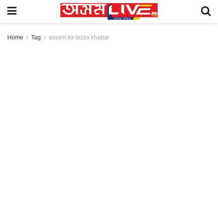
Home
Tag
assam ka tazza khabar