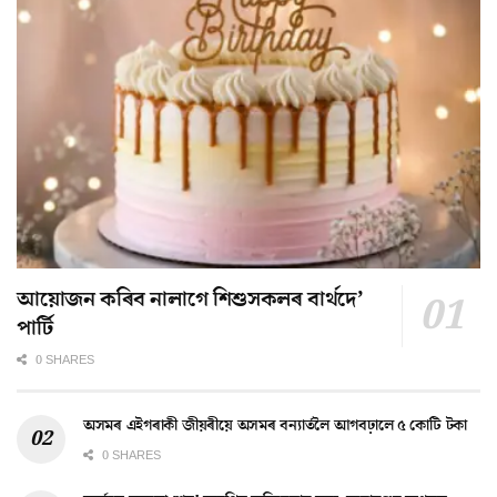
আয়োজন কৰিব নালাগে শিশুসকলৰ বাৰ্থদে’
পাৰ্টি
0 SHARES
অসমৰ এইগৰাকী জীয়ৰীয়ে অসমৰ বন্যাৰ্তলৈ আগবঢ়ালে ৫ কোটি টকা
0 SHARES