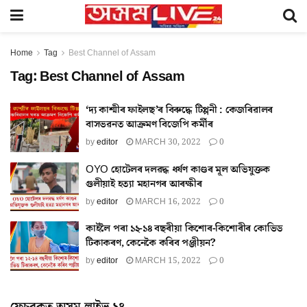
Home
Tag
Best Channel of Assam
Tag:
Best Channel of Assam
‘দ্য কাশ্মীৰ ফাইলছ’ৰ বিৰুদ্ধে টিপ্পনী : কেজৰিৱালৰ
বাসভৱনত আক্ৰমণ বিজেপি কৰ্মীৰ
by
editor
MARCH 30, 2022
0
OYO হোটেলৰ দলৱদ্ধ ধৰ্ষণ কাণ্ডৰ মূল অভিযুক্তক
গুলীয়াই হত্যা মহানগৰ আৰক্ষীৰ
by
editor
MARCH 16, 2022
0
কাইলৈ পৰা ১২-১৪ বছৰীয়া কিশোৰ-কিশোৰীৰ কোভিড
টিকাকৰণ, কেনেকৈ কৰিব পঞ্জীয়ন?
by
editor
MARCH 15, 2022
0
ফেচবুকত অসম লাইভ ২৪