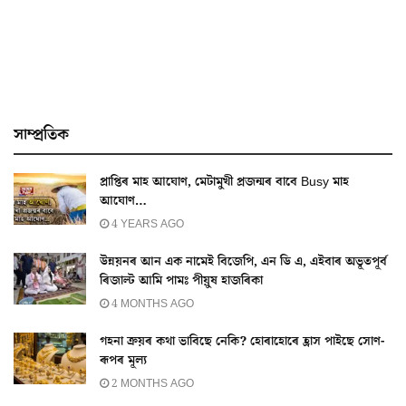
সাম্প্ৰতিক
প্ৰাপ্তিৰ মাহ আঘোণ, মেটামুখী প্ৰজন্মৰ বাবে Busy মাহ
আঘোণ…
4 YEARS AGO
উন্নয়নৰ আন এক নামেই বিজেপি, এন ডি এ, এইবাৰ অভূতপূৰ্ব
ৰিজাল্ট আমি পামঃ পীয়ুষ হাজৰিকা
4 MONTHS AGO
গহনা ক্ৰয়ৰ কথা ভাবিছে নেকি? হোৰাহোৰে হ্ৰাস পাইছে সোণ-
ৰূপৰ মূল্য
2 MONTHS AGO