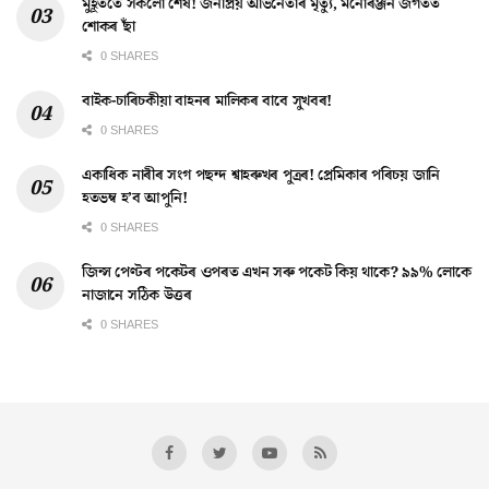
মুহূৰ্ততে সকলো শেষ! জনপ্ৰিয় অভিনেতাৰ মৃত্যু, মনোৰঞ্জন জগতত
শোকৰ ছাঁ
0 SHARES
বাইক-চাৰিচকীয়া বাহনৰ মালিকৰ বাবে সুখবৰ!
0 SHARES
একাধিক নাৰীৰ সংগ পছন্দ শ্বাহৰুখৰ পুত্ৰৰ! প্ৰেমিকাৰ পৰিচয় জানি
হতভম্ব হ’ব আপুনি!
0 SHARES
জিন্স পেণ্টৰ পকেটৰ ওপৰত এখন সৰু পকেট কিয় থাকে? ৯৯% লোকে
নাজানে সঠিক উত্তৰ
0 SHARES