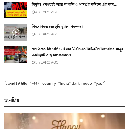
নিকৃষ্ট! ধৰ্ষণতেই ক্ষান্ত নাথাকি ৫ পাষণ্ডই কৰিলে এই কাম…
4 YEARS AGO
শিৱসাগৰত লেছেৰি বুটলা পৰম্পৰা
6 YEARS AGO
শলঠেকত বিজেপি! এইবাৰ নিৰ্বাচনত মিটিঙলৈ বিজেপিৰ মানুহ
নকঢ়িয়াই বাছ চালকসকলে…
3 YEARS AGO
[covid19 title=”ভাৰত” country=”India” dark_mode=”yes”]
জনপ্ৰিয়