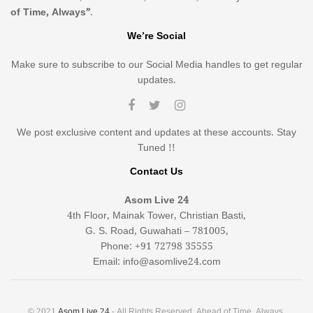
of Time, Always”
.
We’re Social
Make sure to subscribe to our Social Media handles to get regular
updates.
We post exclusive content and updates at these accounts. Stay
Tuned !!
Contact Us
Asom Live 24
4th Floor, Mainak Tower, Christian Basti,
G. S. Road, Guwahati – 781005,
Phone: +91 72798 35555
Email: info@asomlive24.com
© 2021
Asom Live 24
- All Rights Reserved. Ahead of Time, Always.