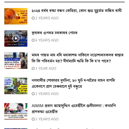
২০২৪ বৰ্ষৰ ৰক্ষা বন্ধন কেতিয়া, কোন শুভ মুহূৰ্তত বান্ধিব ৰাখী
2 YEARS AGO
কৃষকৰ ওপৰত চৰকাৰৰ গোচৰ
6 YEARS AGO
মাহৰ পাছত মাহ ধৰি মহাকাশত থাকিলে নভোশ্চৰসকলৰ স্বাস্থ্যৰ
কি কি পৰিবৰ্তন হয়? দীৰ্ঘম্যাদি ক্ষতি কি কি হ’ব পাৰে?
1 YEAR AGO
নলবাৰীত শোকাৱহ দুৰ্ঘটনা, ২০ ফুট দ-খাৱৈত বাহন বাগৰি
একেলগে প্ৰাণ হেৰুৱালে দুই বন্ধুৱে
2 YEARS AGO
AIMIM প্ৰধান আছাদুদ্দিন ওৱেছীলৈ গুলীচালনা : কথমপি
প্ৰাণৰক্ষা ওৱেছীৰ
5 YEARS AGO