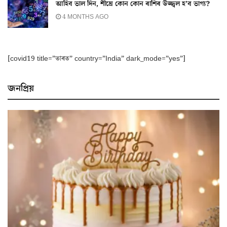
আহিব ভাল দিন, শীঘ্ৰে কোন কোন ৰাশিৰ উজ্জ্বল হ’ব ভাগ্য?
4 MONTHS AGO
[covid19 title=”ভাৰত” country=”India” dark_mode=”yes”]
জনপ্ৰিয়