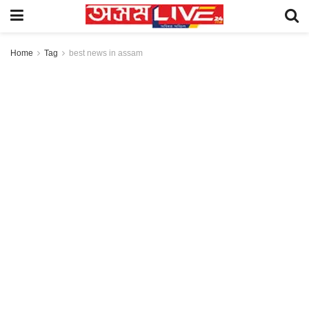
Home
Tag
best news in assam