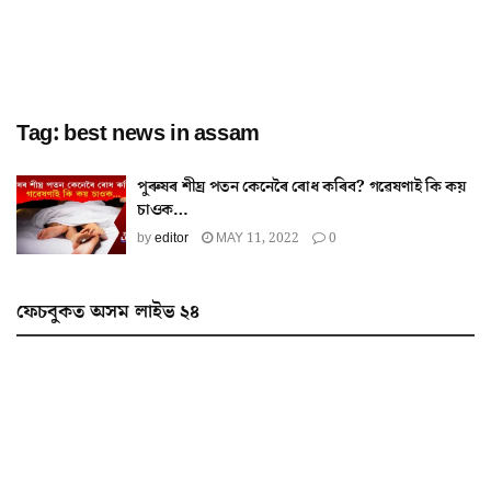
Tag:
best news in assam
পুৰুষৰ শীঘ্ৰ পতন কেনেৰৈ ৰোধ কৰিব? গৱেষণাই কি কয়
চাওক…
by
editor
MAY 11, 2022
0
ফেচবুকত অসম লাইভ ২৪