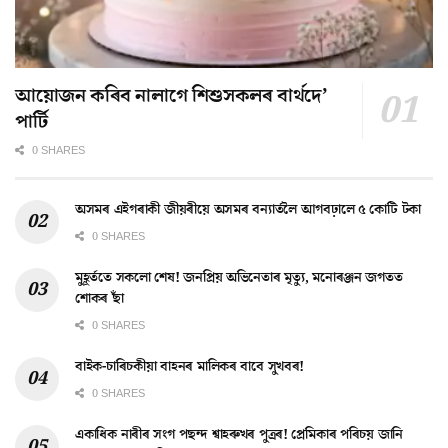
আয়োজন কৰিব নালাগে শিশুসকলৰ বাৰ্থদে’
পাৰ্টি
0 SHARES
অসমৰ এইগৰাকী জীয়ৰীয়ে অসমৰ বন্যাৰ্তলৈ আগবঢ়ালে ৫ কোটি টকা
0 SHARES
মুহূৰ্ততে সকলো শেষ! জনপ্ৰিয় অভিনেতাৰ মৃত্যু, মনোৰঞ্জন জগতত
শোকৰ ছাঁ
0 SHARES
বাইক-চাৰিচকীয়া বাহনৰ মালিকৰ বাবে সুখবৰ!
0 SHARES
একাধিক নাৰীৰ সংগ পছন্দ শ্বাহৰুখৰ পুত্ৰৰ! প্ৰেমিকাৰ পৰিচয় জানি