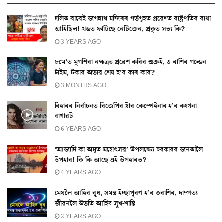
দলিত বাবেই জগন্নাথ মন্দিৰৰ গৰ্ভগৃহত প্ৰৱেশত ৰাষ্ট্ৰপতিৰ বাধা
আহিছিল! খঙত ফাটিছে নেটিজেন, প্ৰকৃত সত্য কি?
3 YEARS AGO
৮মে’ত মৃগশিৰা নক্ষত্ৰত প্ৰৱেশ কৰিব শুক্ৰই, ৩ ৰাশিৰ গল্ডেন
টাইম, টকাৰ অভাৱ শেষ হ’ব কাৰ কাৰ?
3 MONTHS AGO
বিহাৰৰ নিৰ্বাচনত বিজেপিৰ ষ্টাৰ কেম্পেইনাৰ হ’ব কংগনা
ৰাণাৱট
6 YEARS AGO
‘আজাদি কা অমৃত মহোৎসৱ’ উপলক্ষ্যে চৰকাৰৰ জনতালৈ
উপহাৰ! কি কি আছে এই উপহাৰত?
4 YEARS AGO
মেষলৈ আহিব বুধ, সমস্ত ইচ্ছাপূৰণ হ’ব ৩ৰাশিৰ, দাম্পত্য
জীৱনলৈ উভতি আহিব সুখ-শান্তি
2 YEARS AGO