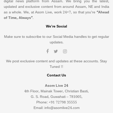
digital news platform from Assam. We bring you the latest,
updated and exclusive content from around Assam, NE and India
as a whole. We, at Asom Live, work 24×7, so that you’re
“Ahead
of Time, Always”
.
We’re Social
Make sure to subscribe to our Social Media handles to get regular
updates.
We post exclusive content and updates at these accounts. Stay
Tuned !!
Contact Us
Asom Live 24
4th Floor, Mainak Tower, Christian Basti,
G. S. Road, Guwahati – 781005,
Phone: +91 72798 35555
Email: info@asomlive24.com