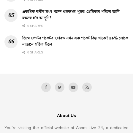
একাধিক নাৰীৰ সংগ পছন্দ শ্বাহৰুখৰ পুত্ৰৰ! প্ৰেমিকাৰ পৰিচয় জানি
হতভম্ব হ’ব আপুনি!
0 SHARES
জিন্স পেণ্টৰ পকেটৰ ওপৰত এখন সৰু পকেট কিয় থাকে? ৯৯% লোকে
নাজানে সঠিক উত্তৰ
0 SHARES
About Us
You’re visiting the official website of Asom Live 24, a dedicated