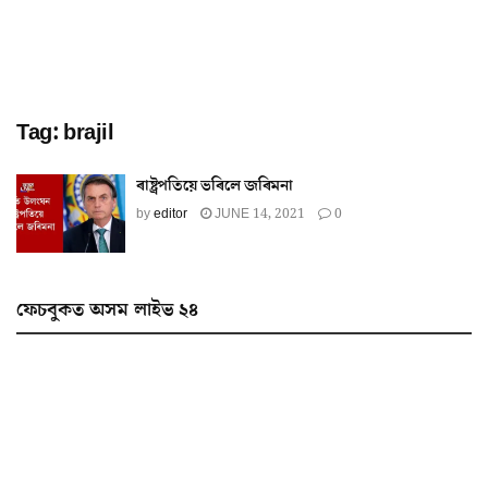
Tag:
brajil
ৰাষ্ট্ৰপতিয়ে ভৰিলে জৰিমনা
by
editor
JUNE 14, 2021
0
ফেচবুকত অসম লাইভ ২৪