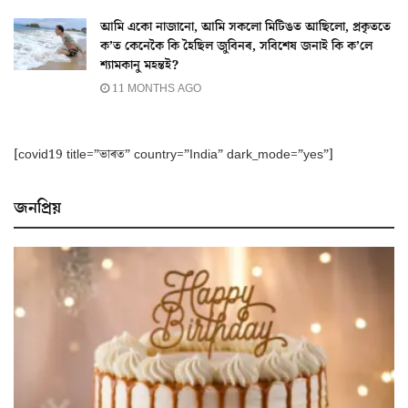
আমি একো নাজানো, আমি সকলো মিটিঙত আছিলো, প্ৰকৃততে
ক’ত কেনেকৈ কি হৈছিল জুবিনৰ, সবিশেষ জনাই কি ক’লে
শ্যামকানু মহন্তই?
11 MONTHS AGO
[covid19 title=”ভাৰত” country=”India” dark_mode=”yes”]
জনপ্ৰিয়