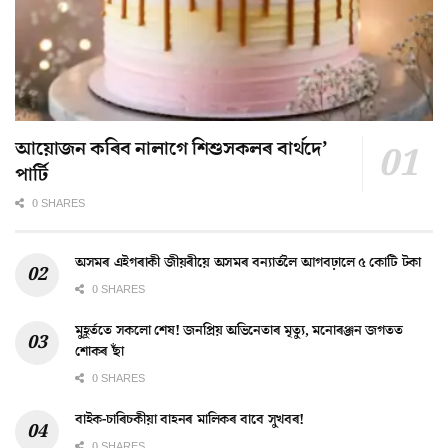
আয়োজন কৰিব নালাগে শিশুসকলৰ বাৰ্থদে’
পাৰ্টি
0 SHARES
অসমৰ এইগৰাকী জীয়ৰীয়ে অসমৰ বন্যাৰ্তলৈ আগবঢ়ালে ৫ কোটি টকা
0 SHARES
মুহূৰ্ততে সকলো শেষ! জনপ্ৰিয় অভিনেতাৰ মৃত্যু, মনোৰঞ্জন জগতত
শোকৰ ছাঁ
0 SHARES
বাইক-চাৰিচকীয়া বাহনৰ মালিকৰ বাবে সুখবৰ!
0 SHARES