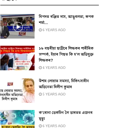
বিপদত ৰঞ্জিত দাস, আঙুৰলতা, ৰূপক
শৰ্মা…
6 YEARS AGO
১৬ বছৰীয়া ছাত্ৰীৰে শিক্ষকৰ শাৰীৰিক
সম্পৰ্ক, ইয়াৰ পিছত কি হ’ল অভিযুক্ত
শিক্ষকৰ?
4 YEARS AGO
উশাহ লোৱাত সমস্যা, চিকিৎসাধীন
অভিনেতা দিলীপ কুমাৰ
5 YEARS AGO
ক’ৰোনা ভেকচিন লৈ ভাৰতত এজনৰ
মৃত্যু
6 YEARS AGO