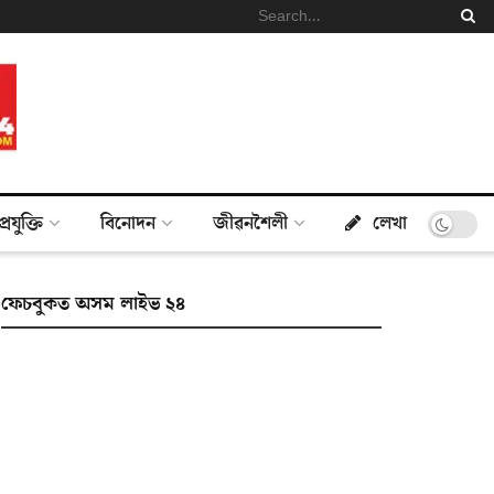
প্ৰযুক্তি
বিনোদন
জীৱনশৈলী
লেখা
ফেচবুকত অসম লাইভ ২৪