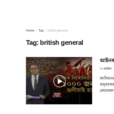
Home
Tag
british general
Tag:
british general
আইনৰ ব
by
editor
জালিয়ানৱ
অমৃতচৰত 
জেনেৰেল 