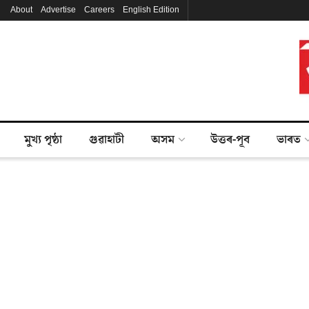
About
Advertise
Careers
English Edition
মুখ্য পৃষ্ঠা
গুৱাহাটী
অসম
উত্তৰ-পূব
ভাৰত