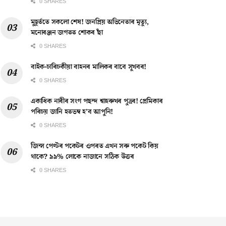
0 SHARES
মুহূৰ্ততে সকলো শেষ! জনপ্ৰিয় অভিনেতাৰ মৃত্যু,
মনোৰঞ্জন জগতত শোকৰ ছাঁ
0 SHARES
বাইক-চাৰিচকীয়া বাহনৰ মালিকৰ বাবে সুখবৰ!
0 SHARES
একাধিক নাৰীৰ সংগ পছন্দ শ্বাহৰুখৰ পুত্ৰৰ! প্ৰেমিকাৰ
পৰিচয় জানি হতভম্ব হ’ব আপুনি!
0 SHARES
জিন্স পেণ্টৰ পকেটৰ ওপৰত এখন সৰু পকেট কিয়
থাকে? ৯৯% লোকে নাজানে সঠিক উত্তৰ
0 SHARES