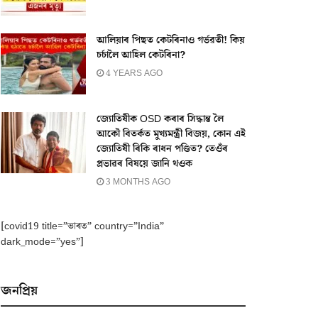
আলিয়াৰ পিছত কেটৰিনাও গৰ্ভৱতী! কিয়
চৰ্চালৈ আহিল কেটৰিনা?
4 YEARS AGO
জ্যোতিষীক OSD কৰাৰ সিদ্ধান্ত লৈ
আকৌ বিতৰ্কত মুখ্যমন্ত্ৰী বিজয়, কোন এই
জ্যোতিষী ৰিকি ৰাধন পণ্ডিত? তেওঁৰ
প্ৰভাৱৰ বিষয়ে জানি থওক
3 MONTHS AGO
[covid19 title=”ভাৰত” country=”India”
dark_mode=”yes”]
জনপ্ৰিয়