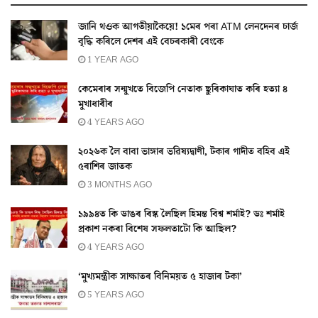
জানি থওক আগতীয়াকৈয়ে! ১মেৰ পৰা ATM লেনদেনৰ চাৰ্জ
বৃদ্ধি কৰিলে দেশৰ এই বেচৰকাৰী বেংকে
1 YEAR AGO
কেমেৰাৰ সন্মুখতে বিজেপি নেতাক ছুৰিকাঘাত কৰি হত্যা ৪
মুখাধাৰীৰ
4 YEARS AGO
২০২৬ক লৈ বাবা ভাঙ্গাৰ ভৱিষ্যদ্বাণী, টকাৰ গাদীত বহিব এই
৫ৰাশিৰ জাতক
3 MONTHS AGO
১৯৯৪ত কি ডাঙৰ ৰিস্ক লৈছিল হিমন্ত বিশ্ব শৰ্মাই? ডঃ শৰ্মাই
প্ৰকাশ নকৰা বিশেষ সফলতাটো কি আছিল?
4 YEARS AGO
‘মুখ্যমন্ত্ৰীক সাক্ষাতৰ বিনিময়ত ৫ হাজাৰ টকা’
5 YEARS AGO