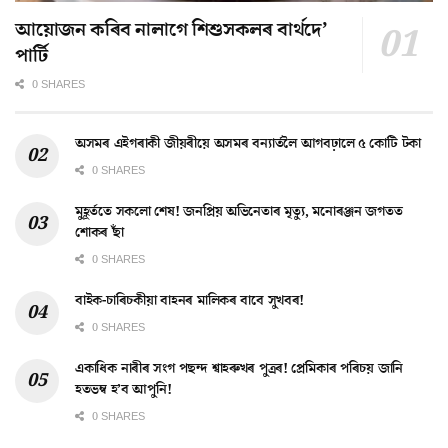
আয়োজন কৰিব নালাগে শিশুসকলৰ বাৰ্থদে’
পাৰ্টি
0 SHARES
অসমৰ এইগৰাকী জীয়ৰীয়ে অসমৰ বন্যাৰ্তলৈ আগবঢ়ালে ৫ কোটি টকা
0 SHARES
মুহূৰ্ততে সকলো শেষ! জনপ্ৰিয় অভিনেতাৰ মৃত্যু, মনোৰঞ্জন জগতত
শোকৰ ছাঁ
0 SHARES
বাইক-চাৰিচকীয়া বাহনৰ মালিকৰ বাবে সুখবৰ!
0 SHARES
একাধিক নাৰীৰ সংগ পছন্দ শ্বাহৰুখৰ পুত্ৰৰ! প্ৰেমিকাৰ পৰিচয় জানি
হতভম্ব হ’ব আপুনি!
0 SHARES