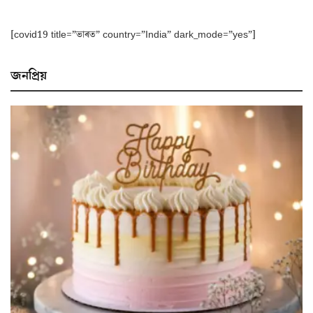
[covid19 title=”ভাৰত” country=”India” dark_mode=”yes”]
জনপ্ৰিয়