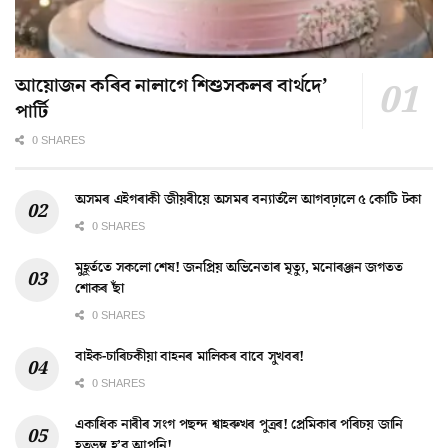
আয়োজন কৰিব নালাগে শিশুসকলৰ বাৰ্থদে’
পাৰ্টি
0 SHARES
অসমৰ এইগৰাকী জীয়ৰীয়ে অসমৰ বন্যাৰ্তলৈ আগবঢ়ালে ৫ কোটি টকা
0 SHARES
মুহূৰ্ততে সকলো শেষ! জনপ্ৰিয় অভিনেতাৰ মৃত্যু, মনোৰঞ্জন জগতত
শোকৰ ছাঁ
0 SHARES
বাইক-চাৰিচকীয়া বাহনৰ মালিকৰ বাবে সুখবৰ!
0 SHARES
একাধিক নাৰীৰ সংগ পছন্দ শ্বাহৰুখৰ পুত্ৰৰ! প্ৰেমিকাৰ পৰিচয় জানি
হতভম্ব হ’ব আপুনি!