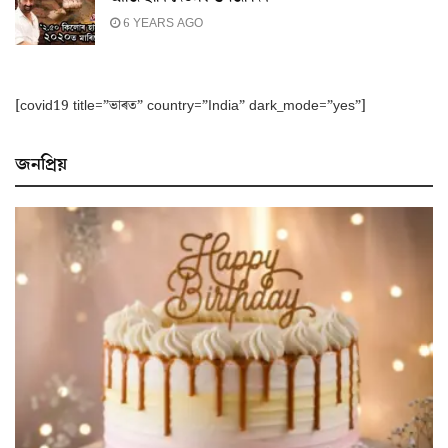
6 YEARS AGO
[covid19 title=”ভাৰত” country=”India” dark_mode=”yes”]
জনপ্ৰিয়