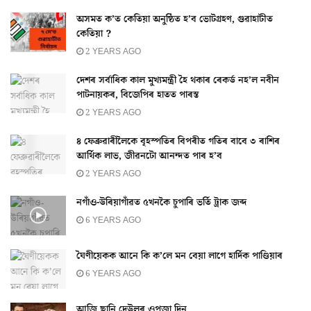
অসমত ক’ত কেতিয়া অনুষ্ঠিত হ’ব ভোটগ্ৰহণ, গুৱাহাটীত
কেতিয়া ?
2 YEARS AGO
দেশৰ সৰ্বাধিক কাল মুখ্যমন্ত্ৰী হৈ থকাৰ ৰেকৰ্ড নহ’ল নবীন
পাটনায়কৰ, বিজেপিৰ হাতত পাৰস্ত
2 YEARS AGO
৪ ফেব্ৰুৱাৰীলৈকে বৃহস্পতিৰ বিপৰীত গতিৰ বাবে ৩ ৰাশিৰ
আৰ্থিক লাভ, জীৱনটো আনন্দত পাৰ হ’ব
2 YEARS AGO
নগাঁও-উৰিয়াগাঁৱত ৫খনকৈ চুপাৰি ভৰ্তি ট্ৰাক জব্দ
6 YEARS AGO
ঘৈণীয়েকক আনে কি ক’লে মন বেয়া লাগে হার্দিক পাণ্ডিয়াৰ
6 YEARS AGO
আজি ছানি দেউলৰ ওপজা দিন