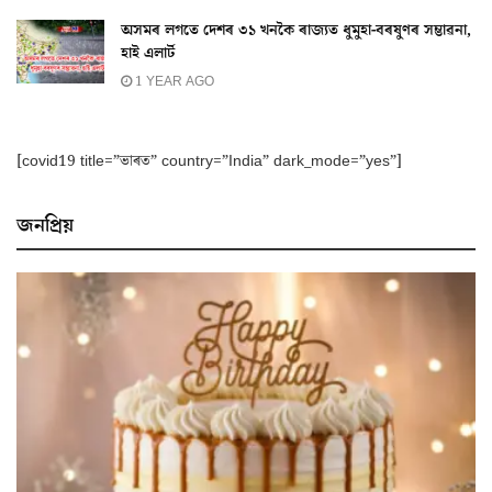
অসমৰ লগতে দেশৰ ৩১ খনকৈ ৰাজ্যত ধুমুহা-বৰষুণৰ সম্ভাৱনা,
হাই এলাৰ্ট
1 YEAR AGO
[covid19 title=”ভাৰত” country=”India” dark_mode=”yes”]
জনপ্ৰিয়