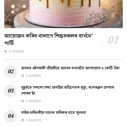
আয়োজন কৰিব নালাগে শিশুসকলৰ বাৰ্থদে’
পাৰ্টি
0 SHARES
অসমৰ এইগৰাকী জীয়ৰীয়ে অসমৰ বন্যাৰ্তলৈ আগবঢ়ালে ৫ কোটি টকা
0 SHARES
মুহূৰ্ততে সকলো শেষ! জনপ্ৰিয় অভিনেতাৰ মৃত্যু, মনোৰঞ্জন জগতত
শোকৰ ছাঁ
0 SHARES
বাইক-চাৰিচকীয়া বাহনৰ মালিকৰ বাবে সুখবৰ!
0 SHARES