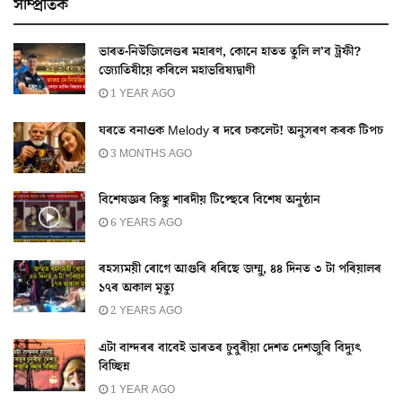
সাম্প্ৰতিক
ভাৰত-নিউজিলেণ্ডৰ মহাৰণ, কোনে হাতত তুলি ল’ব ট্ৰফী?
জ্যোতিষীয়ে কৰিলে মহাভৱিষ্যদ্বাণী
1 YEAR AGO
ঘৰতে বনাওক Melody ৰ দৰে চকলেট! অনুসৰণ কৰক টিপচ
3 MONTHS AGO
বিশেষজ্ঞৰ কিছু শাৰদীয় টিপ্ছেৰে বিশেষ অনুষ্ঠান
6 YEARS AGO
ৰহস্যময়ী ৰোগে আগুৰি ধৰিছে জম্মু, ৪৪ দিনত ৩ টা পৰিয়ালৰ
১৭ৰ অকাল মৃত্যু
2 YEARS AGO
এটা বান্দৰৰ বাবেই ভাৰতৰ চুবুৰীয়া দেশত দেশজুৰি বিদ্যুৎ
বিচ্ছিন্ন
1 YEAR AGO