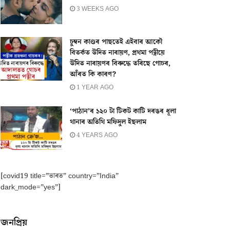
3 WEEKS AGO
চুম্বন কাণ্ডৰ পাছতেই এইবাৰ আকৌ
বিতৰ্কত উদিত নাৰায়ণ, প্ৰথমা পত্নীয়ে
উদিত নাৰায়ণৰ বিৰুদ্ধে তৰিছে গোচৰ,
আঁৰত কি কাৰণ?
1 YEAR AGO
‘পাঠান’ৰ ১২০ টা টিকট কাটি দৰঙৰ ধূলা
থানাৰ অতিথি মফিদুল ইছলাম
4 YEARS AGO
[covid19 title=”ভাৰত” country=”India”
dark_mode=”yes”]
জনপ্ৰিয়