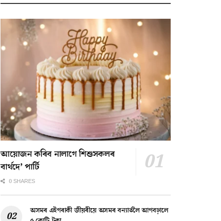
আয়োজন কৰিব নালাগে শিশুসকলৰ
বাৰ্থদে’ পাৰ্টি
0 SHARES
অসমৰ এইগৰাকী জীয়ৰীয়ে অসমৰ বন্যাৰ্তলৈ আগবঢ়ালে