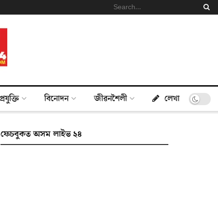
প্ৰযুক্তি
বিনোদন
জীৱনশৈলী
লেখা
ফেচবুকত অসম লাইভ ২৪