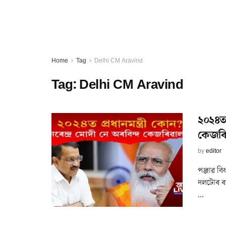
Home
Tag
Delhi CM Aravind
Tag:
Delhi CM Aravind
২০২৪ত
কেজৰি
by
editor
পঞ্জাৱ বি
দলটোৰ ৰা
...