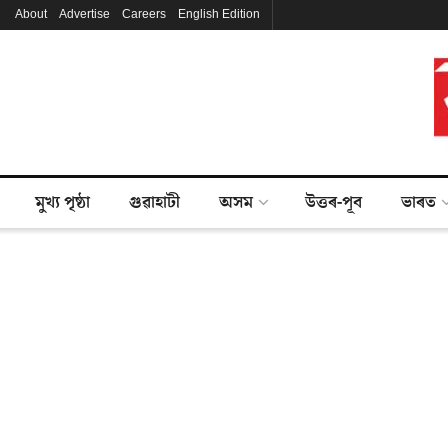
About
Advertise
Careers
English Edition
মুখ্য পৃষ্ঠা
গুৱাহাটী
অসম
উত্তৰ-পূব
ভাৰত