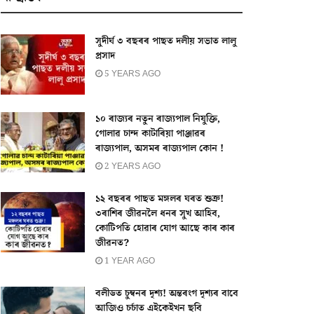
সুদীৰ্ঘ ৩ বছৰৰ পাছত দলীয় সভাত লালু
প্ৰসাদ
5 YEARS AGO
১০ ৰাজ্যৰ নতুন ৰাজ্যপাল নিযুক্তি,
গোলাৱ চান্দ কাটাৰিয়া পাঞ্জাৱৰ
ৰাজ্যপাল, অসমৰ ৰাজ্যপাল কোন !
2 YEARS AGO
১২ বছৰৰ পাছত মঙ্গলৰ ঘৰত শুক্ৰ!
৩ৰাশিৰ জীৱনলৈ ধনৰ সুখ আহিব,
কোটিপতি হোৱাৰ যোগ আছে কাৰ কাৰ
জীৱনত?
1 YEAR AGO
বলীডত চুম্বনৰ দৃশ্য! অন্তৰংগ দৃশ্যৰ বাবে
আজিও চৰ্চাত এইকেইখন ছবি