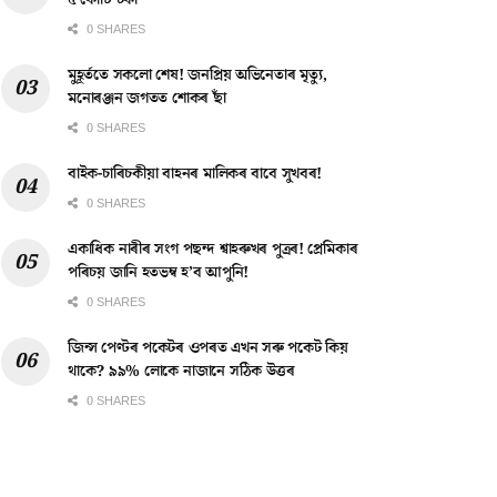
৫ কোটি টকা
0 SHARES
মুহূৰ্ততে সকলো শেষ! জনপ্ৰিয় অভিনেতাৰ মৃত্যু,
মনোৰঞ্জন জগতত শোকৰ ছাঁ
0 SHARES
বাইক-চাৰিচকীয়া বাহনৰ মালিকৰ বাবে সুখবৰ!
0 SHARES
একাধিক নাৰীৰ সংগ পছন্দ শ্বাহৰুখৰ পুত্ৰৰ! প্ৰেমিকাৰ
পৰিচয় জানি হতভম্ব হ’ব আপুনি!
0 SHARES
জিন্স পেণ্টৰ পকেটৰ ওপৰত এখন সৰু পকেট কিয়
থাকে? ৯৯% লোকে নাজানে সঠিক উত্তৰ
0 SHARES