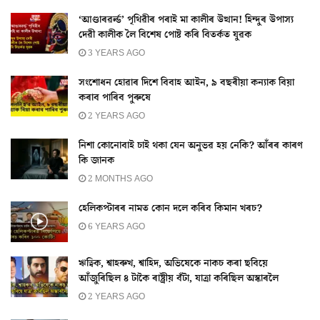
‘আণ্ডাৰৱৰ্ল্ড’ পৃথিৱীৰ পৰাই মা কালীৰ উত্থান! হিন্দুৰ উপাস্য
দেৱী কালীক লৈ বিশেষ পোষ্ট কৰি বিতৰ্কত যুৱক
3 YEARS AGO
সংশোধন হোৱাৰ দিশে বিবাহ আইন, ৯ বছৰীয়া কন্যাক বিয়া
কৰাব পাৰিব পুৰুষে
2 YEARS AGO
নিশা কোনোবাই চাই থকা যেন অনুভৱ হয় নেকি? আঁৰৰ কাৰণ
কি জানক
2 MONTHS AGO
হেলিকপ্টাৰৰ নামত কোন দলে কৰিব কিমান খৰচ?
6 YEARS AGO
ঋত্বিক, শ্বাহৰুখ, শ্বাহিদ, অভিষেকে নাকচ কৰা ছবিয়ে
আঁজুৰিছিল ৪ টাকৈ ৰাষ্ট্ৰীয় বঁটা, যাত্ৰা কৰিছিল অস্কাৰলৈ
2 YEARS AGO