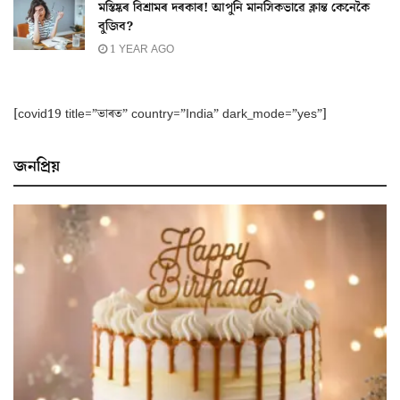
মস্তিষ্কৰ বিশ্ৰামৰ দৰকাৰ! আপুনি মানসিকভাৱে ক্লান্ত কেনেকৈ
বুজিব?
1 YEAR AGO
[covid19 title=”ভাৰত” country=”India” dark_mode=”yes”]
জনপ্ৰিয়