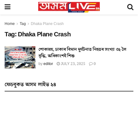
Home
Tag
Dhaka Plane Crash
Tag:
Dhaka Plane Crash
শোকাৱহ, ঢাকাৰ বিমান দুৰ্ঘটনাত নিহতৰ সংখ্যা ৩২ লৈ
বৃদ্ধি, অধিকাংশই শিশু
by
editor
JULY 23, 2025
0
ফেচবুকত অসম লাইভ ২৪