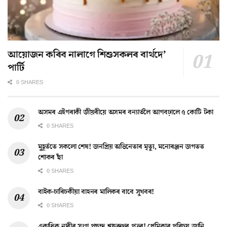
আয়োজন কৰিব নালাগে শিশুসকলৰ বাৰ্থদে’
পাৰ্টি
0 SHARES
অসমৰ এইগৰাকী জীয়ৰীয়ে অসমৰ বন্যাৰ্তলৈ আগবঢ়ালে ৫ কোটি টকা
0 SHARES
মুহূৰ্ততে সকলো শেষ! জনপ্ৰিয় অভিনেতাৰ মৃত্যু, মনোৰঞ্জন জগতত
শোকৰ ছাঁ
0 SHARES
বাইক-চাৰিচকীয়া বাহনৰ মালিকৰ বাবে সুখবৰ!
0 SHARES
একাধিক নাৰীৰ সংগ পছন্দ শ্বাহৰুখৰ পুত্ৰৰ! প্ৰেমিকাৰ পৰিচয় জানি