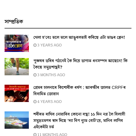
সাম্প্ৰতিক
খেলা হ’বেঃ তলে তলে আঙুৰলতাই কৰিছে এটা ডাঙৰ প্লেন!
3 YEARS AGO
পুৰুষৰ ভৰিৰ গঠনেই কৈ দিয়ে ভাগ্যত ধনসম্পদ আছেনে! কি
কৈছে সমুদ্ৰশাস্ত্ৰই?
3 MONTHS AGO
প্ৰেমৰ চালনাৰে কিশোৰীক ধৰ্ষণ : আৰক্ষীৰ জালত CRPFৰ
বিবাহিত জোৱান
4 YEARS AGO
শৰীৰত ৰাখিব নোৱাৰিব কোনো বস্ত্ৰ! ১১ দিন নগ্ন লৈ বিলাসী
সমুদ্ৰভ্ৰমণৰ স্বাদ দিছে ‘দ্যা বিগ ন্যুড বোট’য়ে, মানিব লাগিব
এইকেইটা চৰ্ত
11 MONTHS AGO