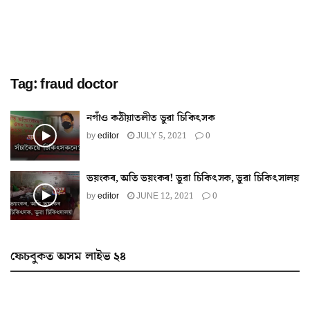
Tag:
fraud doctor
নগাঁও কঠীয়াতলীত ভুৱা চিকিৎসক
by
editor
JULY 5, 2021
0
ভয়ংকৰ, অতি ভয়ংকৰ! ভুৱা চিকিৎসক, ভুৱা চিকিৎসালয়
by
editor
JUNE 12, 2021
0
ফেচবুকত অসম লাইভ ২৪