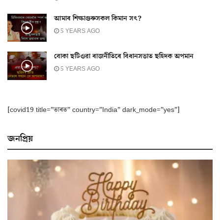
আমাৰ শিক্ষাগুৰুসকল কিমান সৎ?
5 YEARS AGO
বোকা ছটিওৱা ৰাজনীতিৰে বিধানসভাত ছহিদক অপমান
5 YEARS AGO
[covid19 title=”ভাৰত” country=”India” dark_mode=”yes”]
জনপ্ৰিয়