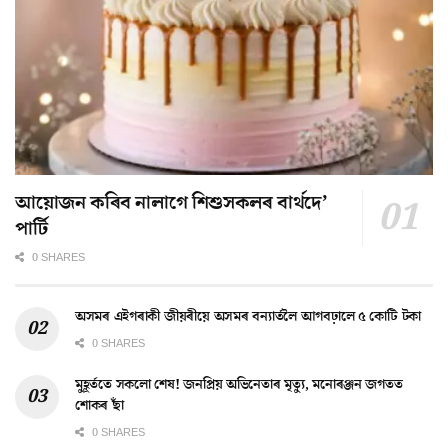
আয়োজন কৰিব নালাগে শিশুসকলৰ বাৰ্থদে’
পাৰ্টি
0 SHARES
অসমৰ এইগৰাকী জীয়ৰীয়ে অসমৰ বন্যাৰ্তলৈ আগবঢ়ালে ৫ কোটি টকা
0 SHARES
মুহূৰ্ততে সকলো শেষ! জনপ্ৰিয় অভিনেতাৰ মৃত্যু, মনোৰঞ্জন জগতত
শোকৰ ছাঁ
0 SHARES