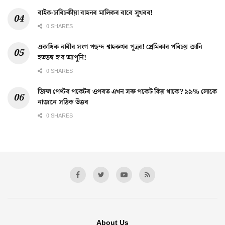
বাইক-চাৰিচকীয়া বাহনৰ মালিকৰ বাবে সুখবৰ!
0 SHARES
একাধিক নাৰীৰ সংগ পছন্দ শ্বাহৰুখৰ পুত্ৰৰ! প্ৰেমিকাৰ পৰিচয় জানি
হতভম্ব হ’ব আপুনি!
0 SHARES
জিন্স পেণ্টৰ পকেটৰ ওপৰত এখন সৰু পকেট কিয় থাকে? ৯৯% লোকে
নাজানে সঠিক উত্তৰ
0 SHARES
About Us