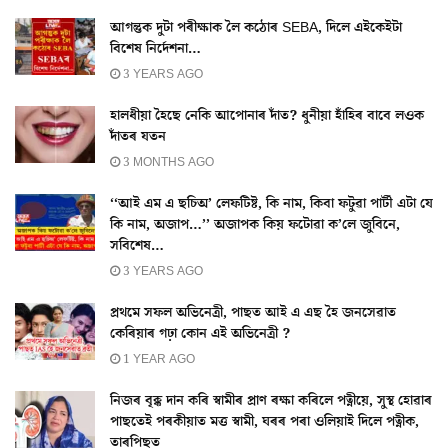
আগন্তুক দুটা পৰীক্ষাক লৈ কঠোৰ SEBA, দিলে এইকেইটা
বিশেষ নিৰ্দেশনা…
3 YEARS AGO
হালধীয়া হৈছে নেকি আপোনাৰ দাঁত? ধুনীয়া হাঁহিৰ বাবে লওক
দাঁতৰ যতন
3 MONTHS AGO
‘‘আই এম এ ছচিঅ’ লেফটিষ্ট, কি নাম, কিবা ফটুৱা পাৰ্টী এটা যে
কি নাম, অজাপ…’’ অজাপক কিয় ফটোৱা ক’লে জুবিনে,
সবিশেষ…
3 YEARS AGO
প্ৰথমে সফল অভিনেত্ৰী, পাছত আই এ এছ হৈ জনসেৱাত
কেৰিয়াৰ গঢ়া কোন এই অভিনেত্ৰী ?
1 YEAR AGO
নিজৰ বৃক্ক দান কৰি স্বামীৰ প্ৰাণ ৰক্ষা কৰিলে পত্নীয়ে, সুস্থ হোৱাৰ
পাছতেই পৰকীয়াত মত্ত স্বামী, ঘৰৰ পৰা ওলিয়াই দিলে পত্নীক,
তাৰপিছত