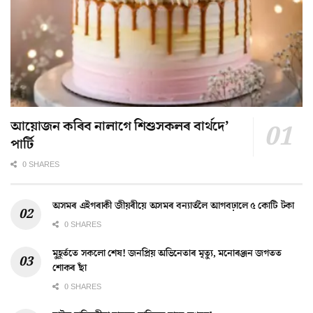
আয়োজন কৰিব নালাগে শিশুসকলৰ বাৰ্থদে’
পাৰ্টি
0 SHARES
অসমৰ এইগৰাকী জীয়ৰীয়ে অসমৰ বন্যাৰ্তলৈ আগবঢ়ালে ৫ কোটি টকা
0 SHARES
মুহূৰ্ততে সকলো শেষ! জনপ্ৰিয় অভিনেতাৰ মৃত্যু, মনোৰঞ্জন জগতত
শোকৰ ছাঁ
0 SHARES