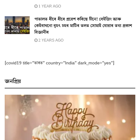
1 YEAR AGO
পাতালত ধীৰে ধীৰে প্ৰৱেশ কৰিছে চীনে! বেইজিং আৰু
কেইবাখনো বৃহৎ চহৰ মাটিৰ তলত সোমাই যোৱাৰ তথ্য প্ৰকাশ
বিজ্ঞানীৰ
2 YEARS AGO
[covid19 title=”ভাৰত” country=”India” dark_mode=”yes”]
জনপ্ৰিয়