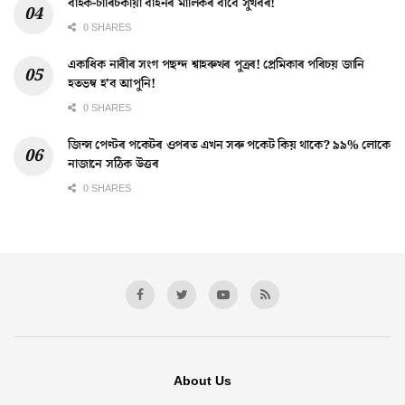
বাইক-চাৰিচকীয়া বাহনৰ মালিকৰ বাবে সুখবৰ!
0 SHARES
একাধিক নাৰীৰ সংগ পছন্দ শ্বাহৰুখৰ পুত্ৰৰ! প্ৰেমিকাৰ পৰিচয় জানি
হতভম্ব হ’ব আপুনি!
0 SHARES
জিন্স পেণ্টৰ পকেটৰ ওপৰত এখন সৰু পকেট কিয় থাকে? ৯৯% লোকে
নাজানে সঠিক উত্তৰ
0 SHARES
About Us