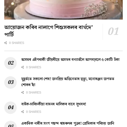
আয়োজন কৰিব নালাগে শিশুসকলৰ বাৰ্থদে’
পাৰ্টি
0 SHARES
অসমৰ এইগৰাকী জীয়ৰীয়ে অসমৰ বন্যাৰ্তলৈ আগবঢ়ালে ৫ কোটি টকা
0 SHARES
মুহূৰ্ততে সকলো শেষ! জনপ্ৰিয় অভিনেতাৰ মৃত্যু, মনোৰঞ্জন জগতত
শোকৰ ছাঁ
0 SHARES
বাইক-চাৰিচকীয়া বাহনৰ মালিকৰ বাবে সুখবৰ!
0 SHARES
একাধিক নাৰীৰ সংগ পছন্দ শ্বাহৰুখৰ পুত্ৰৰ! প্ৰেমিকাৰ পৰিচয় জানি