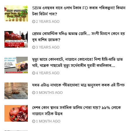
SBIত ৫বছৰৰ বাবে ৫লাখ টকাৰ FD কৰাৰ পৰিকল্পনা! কিমান
টকা ৰিটাৰ্ন পাব?
2 YEARS AGO
প্ৰেমত ৰোমাণ্টিক যদিও অত্যন্ত জেদি… সংগী হিচাপে কেনে হয়
বৃষ ৰাশিৰ জাতক?
3 YEARS AGO
মৃত্যু আহে কোনবাটে, নাজানে কোনোৱে! নিশা হাঁহি-মাতি ভাত
খাই, খন্তেক পাছতেই মৃত্যু সৰ্থেবাৰীৰ যুৱতী কমলিকাৰ…
4 YEARS AGO
ঘৰত এটাও নাথাকে পঁইতাচোৰা! মাত্ৰ অনুসৰণ কৰক এই টিপচ
3 MONTHS AGO
দেশৰ কোন স্থানত সৰ্বাধিক ডালিম পোৱা যায়? ৯৯% লোকে
নাজানে সঠিক উত্তৰ
1 MONTH AGO