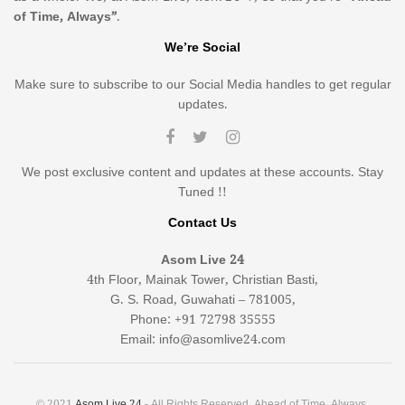
of Time, Always”
.
We’re Social
Make sure to subscribe to our Social Media handles to get regular
updates.
We post exclusive content and updates at these accounts. Stay
Tuned !!
Contact Us
Asom Live 24
4th Floor, Mainak Tower, Christian Basti,
G. S. Road, Guwahati – 781005,
Phone: +91 72798 35555
Email: info@asomlive24.com
© 2021
Asom Live 24
- All Rights Reserved. Ahead of Time, Always.