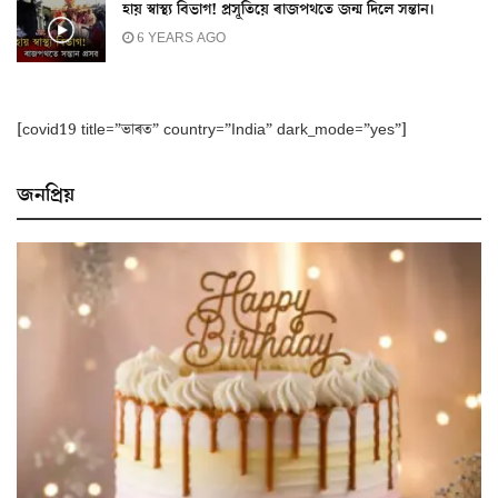
হায় স্বাস্থ্য বিভাগ! প্ৰসূতিয়ে ৰাজপথতে জন্ম দিলে সন্তান।
6 YEARS AGO
[covid19 title=”ভাৰত” country=”India” dark_mode=”yes”]
জনপ্ৰিয়