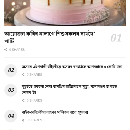
আয়োজন কৰিব নালাগে শিশুসকলৰ বাৰ্থদে’
পাৰ্টি
0 SHARES
অসমৰ এইগৰাকী জীয়ৰীয়ে অসমৰ বন্যাৰ্তলৈ আগবঢ়ালে ৫ কোটি টকা
0 SHARES
মুহূৰ্ততে সকলো শেষ! জনপ্ৰিয় অভিনেতাৰ মৃত্যু, মনোৰঞ্জন জগতত
শোকৰ ছাঁ
0 SHARES
বাইক-চাৰিচকীয়া বাহনৰ মালিকৰ বাবে সুখবৰ!
0 SHARES