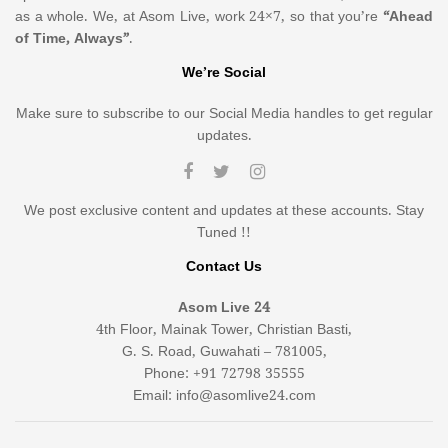
as a whole. We, at Asom Live, work 24×7, so that you’re
“Ahead
of Time, Always”
.
We’re Social
Make sure to subscribe to our Social Media handles to get regular
updates.
We post exclusive content and updates at these accounts. Stay
Tuned !!
Contact Us
Asom Live 24
4th Floor, Mainak Tower, Christian Basti,
G. S. Road, Guwahati – 781005,
Phone: +91 72798 35555
Email: info@asomlive24.com