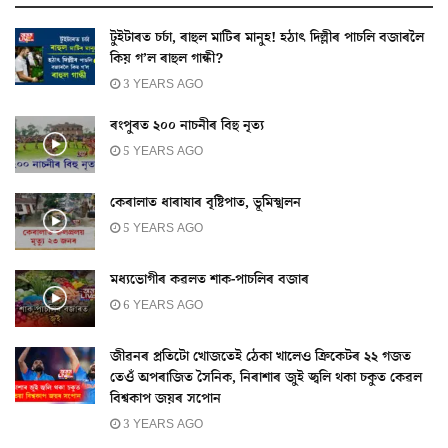
টুইটাৰত চৰ্চা, ৰাহুল মাটিৰ মানুহ! হঠাৎ দিল্লীৰ পাচলি বজাৰলৈ
কিয় গ’ল ৰাহুল গান্ধী?
3 YEARS AGO
ৰংপুৰত ২০০ নাচনীৰ বিহু নৃত্য
5 YEARS AGO
কেৰালাত ধাৰাষাৰ বৃষ্টিপাত, ভূমিস্খলন
5 YEARS AGO
মধ্যভোগীৰ কৱলত শাক-পাচলিৰ বজাৰ
6 YEARS AGO
জীৱনৰ প্ৰতিটো খোজতেই ঠেকা খালেও ক্ৰিকেটৰ ২২ গজত
তেওঁ অপৰাজিত সৈনিক, নিৰাশাৰ জুই জ্বলি থকা চকুত কেৱল
বিশ্বকাপ জয়ৰ সপোন
3 YEARS AGO