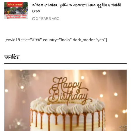
অতিকে শোকাৱহ, দুৰ্ঘটনাত একেলগে নিহত ধুবুৰীৰ ৪ গৰাকী
লোক
2 YEARS AGO
[covid19 title=”ভাৰত” country=”India” dark_mode=”yes”]
জনপ্ৰিয়