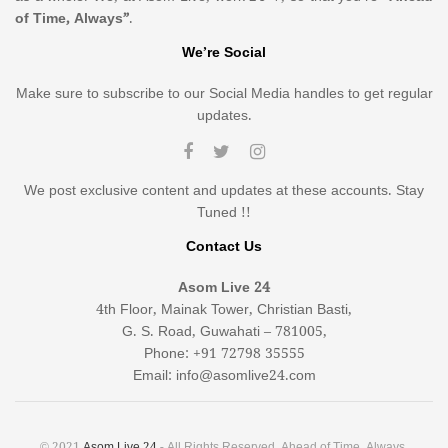
of Time, Always”
.
We’re Social
Make sure to subscribe to our Social Media handles to get regular
updates.
We post exclusive content and updates at these accounts. Stay
Tuned !!
Contact Us
Asom Live 24
4th Floor, Mainak Tower, Christian Basti,
G. S. Road, Guwahati – 781005,
Phone: +91 72798 35555
Email: info@asomlive24.com
© 2021
Asom Live 24
- All Rights Reserved. Ahead of Time, Always.