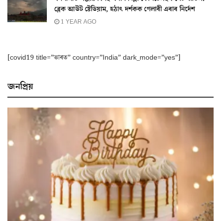
ব্লেক আউট ষ্টেডিয়াম, হঠাৎ দৰ্শকক গেলাৰী এৰাৰ নিৰ্দেশ
1 YEAR AGO
[covid19 title=”ভাৰত” country=”India” dark_mode=”yes”]
জনপ্ৰিয়