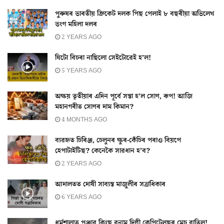
পুৰুষৰ ভাৰতীয় ক্ৰিকেট দলক পিছ পেলাই ৮ বছৰীয়া অভিলেখ
ভংগ মহিলা দলৰ
2 YEARS AGO
যিটো বিচৰা নাছিলো সেইটোৱেই হ’ল!
5 YEARS AGO
অক্ষয় তৃতীয়াৰ এদিন পূৰ্বে সস্তা হ’ল সোণ, ৰূপ! আজি
মহানগৰীত সোণৰ দাম কিমান?
4 MONTHS AGO
ব্যৱহৃত চিৰিঞ্জ, চেলুনৰ ক্ষুৰ-কেঁচিৰ পৰাও বিয়পে
হেপাটাইটিছ? কেনেকৈ সাৱধান হ’ব?
2 YEARS AGO
আদালতত দোষী সাব্যস্ত মাজুলীৰ সত্ৰাধিকাৰ
6 YEARS AGO
ধৰ্মশালাত পঞ্জাৱ কিংছ বনাম দিল্লী কেপিটেলছৰ মেচ বাতিল!