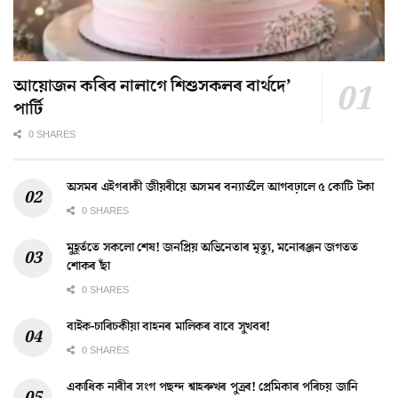
আয়োজন কৰিব নালাগে শিশুসকলৰ বাৰ্থদে’
পাৰ্টি
0 SHARES
অসমৰ এইগৰাকী জীয়ৰীয়ে অসমৰ বন্যাৰ্তলৈ আগবঢ়ালে ৫ কোটি টকা
0 SHARES
মুহূৰ্ততে সকলো শেষ! জনপ্ৰিয় অভিনেতাৰ মৃত্যু, মনোৰঞ্জন জগতত
শোকৰ ছাঁ
0 SHARES
বাইক-চাৰিচকীয়া বাহনৰ মালিকৰ বাবে সুখবৰ!
0 SHARES
একাধিক নাৰীৰ সংগ পছন্দ শ্বাহৰুখৰ পুত্ৰৰ! প্ৰেমিকাৰ পৰিচয় জানি